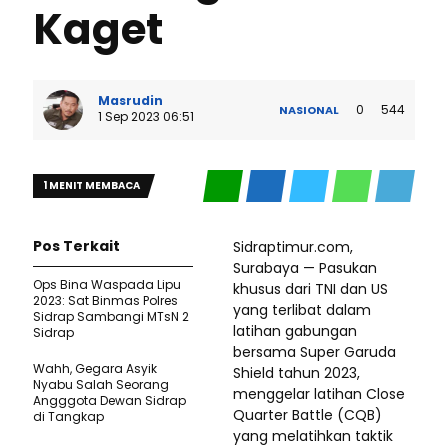
Kaget
Masrudin
0
544
NASIONAL
1 Sep 2023 06:51
1 MENIT MEMBACA
Pos Terkait
Sidraptimur.com,
Surabaya — Pasukan
Ops Bina Waspada Lipu
khusus dari TNI dan US
2023: Sat Binmas Polres
yang terlibat dalam
Sidrap Sambangi MTsN 2
latihan gabungan
Sidrap
bersama Super Garuda
Wahh, Gegara Asyik
Shield tahun 2023,
Nyabu Salah Seorang
menggelar latihan Close
Angggota Dewan Sidrap
Quarter Battle (CQB)
di Tangkap
yang melatihkan taktik