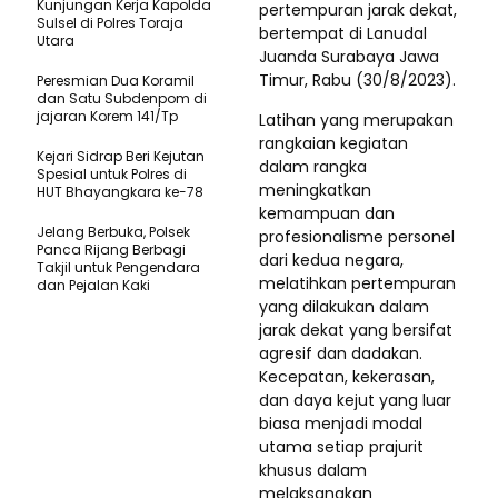
Kunjungan Kerja Kapolda
pertempuran jarak dekat,
Sulsel di Polres Toraja
bertempat di Lanudal
Utara
Juanda Surabaya Jawa
Timur, Rabu (30/8/2023).
Peresmian Dua Koramil
dan Satu Subdenpom di
jajaran Korem 141/Tp
Latihan yang merupakan
rangkaian kegiatan
Kejari Sidrap Beri Kejutan
dalam rangka
Spesial untuk Polres di
meningkatkan
HUT Bhayangkara ke-78
kemampuan dan
Jelang Berbuka, Polsek
profesionalisme personel
Panca Rijang Berbagi
dari kedua negara,
Takjil untuk Pengendara
melatihkan pertempuran
dan Pejalan Kaki
yang dilakukan dalam
jarak dekat yang bersifat
agresif dan dadakan.
Kecepatan, kekerasan,
dan daya kejut yang luar
biasa menjadi modal
utama setiap prajurit
khusus dalam
melaksanakan