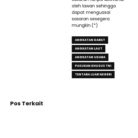
oleh lawan sehingga
dapat menguasai
sasaran sesegera
mungkin.(*)
ANGKATAN DARAT
ANGKATAN LAUT
ANGKATAN UDARA
PASUKAN KHUSUS TNI
TENTARA LUAR NEGERI
Pos Terkait