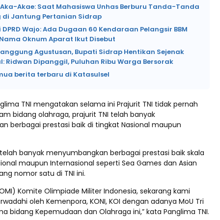
i Aka-Akae: Saat Mahasiswa Unhas Berburu Tanda-Tanda
 di Jantung Pertanian Sidrap
i DPRD Wajo: Ada Dugaan 60 Kendaraan Pelangsir BBM
, Nama Oknum Aparat Ikut Disebut
Panggung Agustusan, Bupati Sidrap Hentikan Sejenak
l: Ridwan Dipanggil, Puluhan Ribu Warga Bersorak
mua berita terbaru di Katasulsel
nglima TNI mengatakan selama ini Prajurit TNI tidak pernah
am bidang olahraga, prajurit TNI telah banyak
berbagai prestasi baik di tingkat Nasional maupun
NI telah banyak menyumbangkan berbagai prestasi baik skala
ional maupun Internasional seperti Sea Games dan Asian
ang nomor satu di TNI ini.
OMI) Komite Olimpiade Militer Indonesia, sekarang kami
erwadahi oleh Kemenpora, KONI, KOI dengan adanya MoU Tri
a bidang Kepemudaan dan Olahraga ini,” kata Panglima TNI.