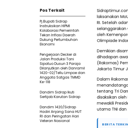
Pos Terkait
Sidraptimur.com
laksanakan Mo
Pj.Bupati Sidrap
RI. Setelah ada
Instruksikan HIPMI
selanggarakan O
Kolaborasi Pemerintah
oleh Kemenpora
Tekan Inflasi Daerah
Dukung Pertumbuhan
Olimpiade Indon
Ekonomi
Demikian disam
Pengerjaan Decker di
dihadapan awak
Jalan Produksi Tani
(Rakornas) Pe
Sipatuo Dusun 3 Paraja
Dilanjutkan oleh Danramil
Jakarta Timur 
1420-02/Tellu Limpoe dan
Anggota Satgas TMMD
Dalam Rakornas 
Ke-118
menandatangan
tentang Tri D
Dandim Sidrap Ikuti
Sertijab Karutan Sidrap
disaksikan oleh 
mewakili Presid
Dandim 1420/Sidrap
utama TNI dan 
Hadiri Anjang Sana HUT
RI dan Peringatan Hari
Veteran Nasional
BERITA TERKIN