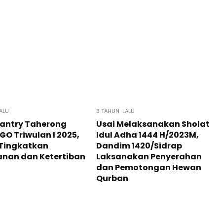
ALU
3 TAHUN LALU
Fantry Taherong
Usai Melaksanakan Sholat
 GO Triwulan I 2025,
Idul Adha 1444 H/2023M,
 Tingkatkan
Dandim 1420/Sidrap
nan dan Ketertiban
Laksanakan Penyerahan
dan Pemotongan Hewan
Qurban