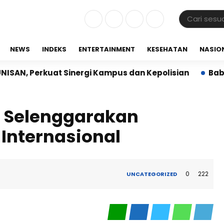
NEWS
INDEKS
ENTERTAINMENT
KESEHATAN
NASIO
kuat Sinergi Kampus dan Kepolisian
Babinsa Koram
NI Selenggarakan
 Internasional
0
222
UNCATEGORIZED