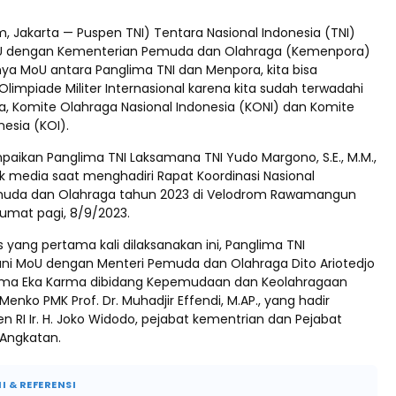
, Jakarta — Puspen TNI) Tentara Nasional Indonesia (TNI)
U dengan Kementerian Pemuda dan Olahraga (Kemenpora)
nya MoU antara Panglima TNI dan Menpora, kita bisa
limpiade Militer Internasional karena kita sudah terwadahi
, Komite Olahraga Nasional Indonesia (KONI) dan Komite
esia (KOI).
paikan Panglima TNI Laksamana TNI Yudo Margono, S.E., M.M.,
 media saat menghadiri Rapat Koordinasi Nasional
muda dan Olahraga tahun 2023 di Velodrom Rawamangun
Jumat pagi, 8/9/2023.
yang pertama kali dilaksanakan ini, Panglima TNI
i MoU dengan Menteri Pemuda dan Olahraga Dito Ariotedjo
arma Eka Karma dibidang Kepemudaan dan Keolahragaan
Menko PMK Prof. Dr. Muhadjir Effendi, M.AP., yang hadir
en RI Ir. H. Joko Widodo, pejabat kementrian dan Pejabat
Angkatan.
I & REFERENSI