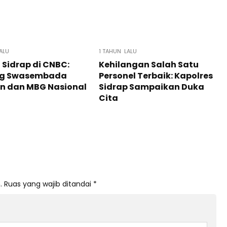
ALU
1 TAHUN LALU
 Sidrap di CNBC:
Kehilangan Salah Satu
g Swasembada
Personel Terbaik: Kapolres
n dan MBG Nasional
Sidrap Sampaikan Duka
Cita
.
Ruas yang wajib ditandai
*