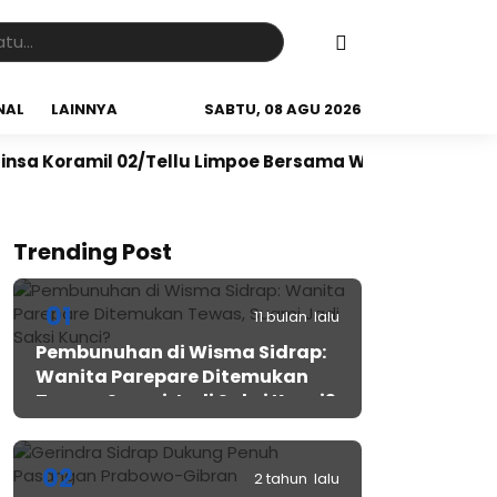
NAL
LAINNYA
SABTU, 08 AGU 2026
il 02/Tellu Limpoe Bersama Warga Gelar Karya Bakti B
Trending Post
01
11 bulan lalu
Pembunuhan di Wisma Sidrap:
Wanita Parepare Ditemukan
Tewas, Suami Jadi Saksi Kunci?
02
2 tahun lalu