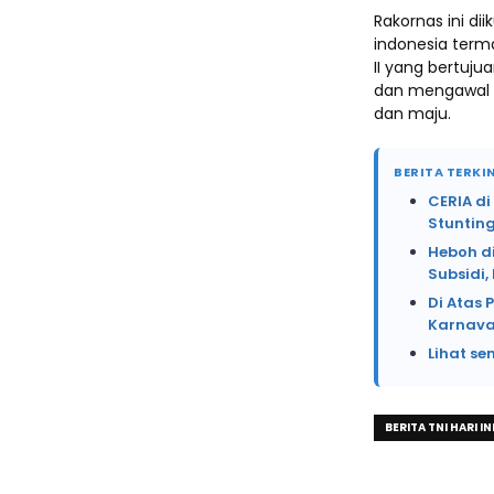
Rakornas ini di
indonesia terma
II yang bertu
dan mengawal e
dan maju.
BERITA TERKIN
CERIA d
Stunting
Heboh d
Subsidi
Di Atas 
Karnava
Lihat se
BERITA TNI HARI IN