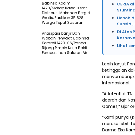
Babinsa Kodim
CERIA d
1420/Sidrap Kawal Ketat
Stunting
Distribusi Makanan Bergizi
Gratis, Pastikan 35.828
Heboh d
Warga Tepat Sasaran
Subsidi
Di Atas 
Antisipasi banjir Dan
Karnava
Wabah Penyakit, Babinsa
Koramil 1420-06/Panca
Lihat se
Rijang Pimpin Kerja Bakti
Pembersihan Saluran Air
Lebih lanjut Pa
ketinggalan dal
menyumbangkan 
Internasional.
“Atlet-atlet T
daerah dan Nas
Games,” ujar or
“Kami punya (K
merasa lebih t
Darma Eka Karm