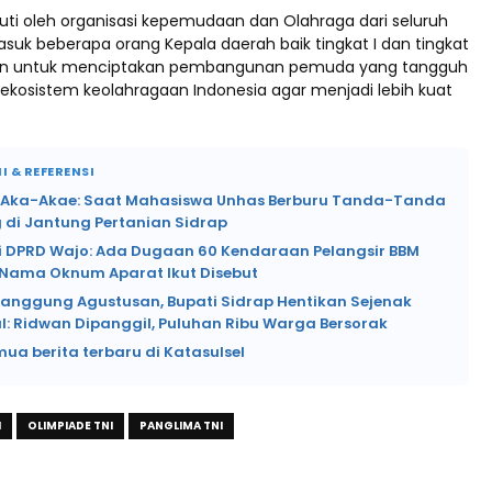
ikuti oleh organisasi kepemudaan dan Olahraga dari seluruh
suk beberapa orang Kepala daerah baik tingkat I dan tingkat
juan untuk menciptakan pembangunan pemuda yang tangguh
kosistem keolahragaan Indonesia agar menjadi lebih kuat
I & REFERENSI
i Aka-Akae: Saat Mahasiswa Unhas Berburu Tanda-Tanda
 di Jantung Pertanian Sidrap
i DPRD Wajo: Ada Dugaan 60 Kendaraan Pelangsir BBM
, Nama Oknum Aparat Ikut Disebut
Panggung Agustusan, Bupati Sidrap Hentikan Sejenak
l: Ridwan Dipanggil, Puluhan Ribu Warga Bersorak
mua berita terbaru di Katasulsel
I
OLIMPIADE TNI
PANGLIMA TNI