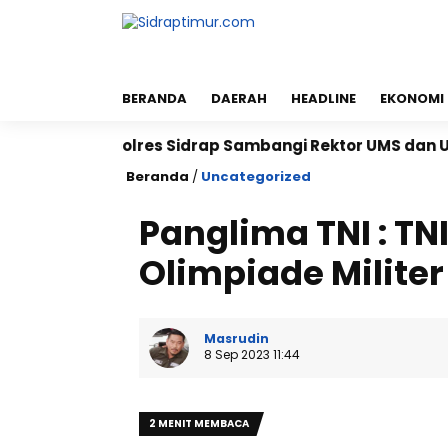
BERANDA
DAERAH
HEADLINE
EKONOMI
Kapolres Sidrap Sambangi Rektor UMS dan UNISAN, Per
Beranda
/
Uncategorized
Panglima TNI : T
Olimpiade Militer
Masrudin
8 Sep 2023 11:44
2 MENIT MEMBACA