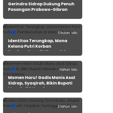
Gerindra Sidrap Dukung Penuh
Pasangan Prabowo-Gibran
03
11 bulan lalu
Identitas Terungkap, Mona
Kelana Putri Korban
Pembunuhan di Wisma Sidrap
04
1 tahun lalu
Momen Haru! Gadis Manis Asal
Sidrap, Syaqirah, Bikin Bupati
Mewek di D’Academy​
05
2 tahun lalu