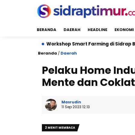
BERANDA
DAERAH
HEADLINE
EKONOMI
Workshop Smart Farming di Sidrap Bantu Petani K
Beranda
/
Daerah
Pelaku Home Indu
Mente dan Coklat
Masrudin
11 Sep 2023 12:13
2 MENIT MEMBACA