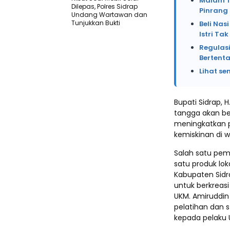
Malam Te
Dilepas, Polres Sidrap
Pinrang
Undang Wartawan dan
Tunjukkan Bukti
Beli Na
Istri Ta
Regulasi
Bertent
Lihat se
Bupati Sidrap, 
tangga akan be
meningkatkan 
kemiskinan di w
Salah satu pem
satu produk lo
Kabupaten Sid
untuk berkreasi
UKM. Amiruddin
pelatihan dan 
kepada pelaku 