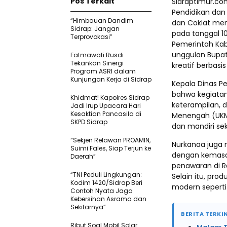
Pos Terkait
Sidraptimur.co
Pendidikan dan
“Himbauan Dandim
dan Coklat men
Sidrap: Jangan
pada tanggal 1
Terprovokasi”
Pemerintah Ka
unggulan Bupat
Fatmawati Rusdi
Tekankan Sinergi
kreatif berbasi
Program ASRI dalam
Kunjungan Kerja di Sidrap
Kepala Dinas P
bahwa kegiatan
Khidmat! Kapolres Sidrap
keterampilan,
Jadi Irup Upacara Hari
Kesaktian Pancasila di
Menengah (UKM)
SKPD Sidrap
dan mandiri sekt
“Sekjen Relawan PROAMIN,
Nurkanaa juga
Suimi Fales, Siap Terjun ke
dengan kemasa
Daerah”
penawaran di R
“TNI Peduli Lingkungan:
Selain itu, pro
Kodim 1420/Sidrap Beri
modern seperti 
Contoh Nyata Jaga
Kebersihan Asrama dan
Sekitarnya”
BERITA TERKIN
Ribut Soal Mobil Solar