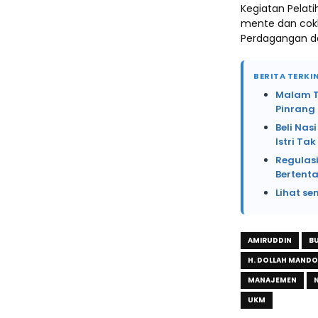
Kegiatan Pelat
mente dan cokla
Perdagangan da
BERITA TERKIN
Malam Te
Pinrang
Beli Na
Istri Ta
Regulasi
Bertent
Lihat se
AMIRUDDIN
BU
H. DOLLAH MANDO
MANAJEMEN
UKM