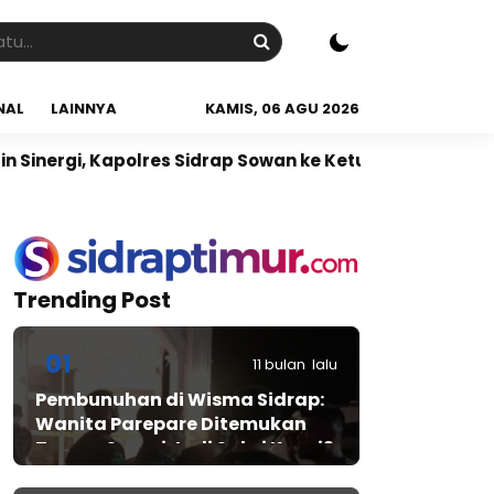
NAL
LAINNYA
KAMIS, 06 AGU 2026
polres Sidrap Sowan ke Ketua NU Sidrap
Sidrap Jadi
Trending Post
01
11 bulan lalu
Pembunuhan di Wisma Sidrap:
Wanita Parepare Ditemukan
Tewas, Suami Jadi Saksi Kunci?