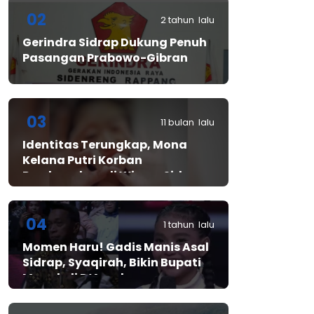
02
2 tahun lalu
Gerindra Sidrap Dukung Penuh
Pasangan Prabowo-Gibran
03
11 bulan lalu
Identitas Terungkap, Mona
Kelana Putri Korban
Pembunuhan di Wisma Sidrap
04
1 tahun lalu
Momen Haru! Gadis Manis Asal
Sidrap, Syaqirah, Bikin Bupati
Mewek di D’Academy​