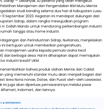
m, Sidrap — Sebanyak 30 peserta yang telah mengikuti
 Pelatihan Manajemen dan Pengendalian IKM Mutu Mente
gadakan studi banding selama dua hari di Kabupaten Luwu
0-11 September 2023. Kegiatan ini mendapat dukungan dari
bupaten Sidrap, dalam rangka mewujudkan program
i H. Dollah Mando untuk mendorong perkembangan industri
s rumah tangga atau home industri.
erdagangan dan Perindustrian Sidrap, Nurkanaa, menjelaskan
 ini bertujuan untuk memberikan pengetahuan,
 dan manajemen usaha kepada pemula Usaha Kecil
 dari berbagai desa. Hal ini diharapkan dapat memajukan
or industri kreatif UKM.
 menambahkan bahwa produk olahan Mente dan Coklat
n yang memenuhi standar mutu akan menjadi bagian dari
est Area Nona nonae, Datae, dan Pusat oleh-oleh Lawawaoi.
duk ini juga akan diperluas pemasarannya melalui pasar
Alfamart, Indomart, dan lainnya.
I & REFERENSI