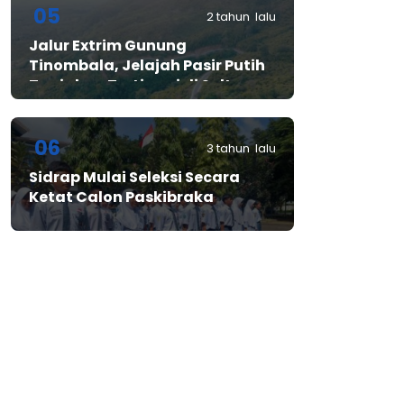
05
2 tahun lalu
Jalur Extrim Gunung
Tinombala, Jelajah Pasir Putih
Tanjakan Tertinggi di Sulteng
06
3 tahun lalu
Sidrap Mulai Seleksi Secara
Ketat Calon Paskibraka