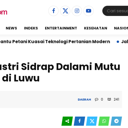
NEWS
INDEKS
ENTERTAINMENT
KESEHATAN
NASIO
uasai Teknologi Pertanian Modern
Jalin Sinergi, Ka
stri Sidrap Dalami Mutu
 di Luwu
0
241
DAERAH