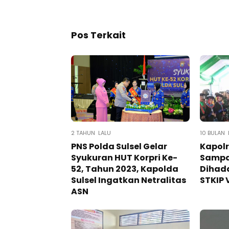
Pos Terkait
2 TAHUN LALU
10 BULAN 
PNS Polda Sulsel Gelar
Kapolr
Syukuran HUT Korpri Ke-
Sampai
52, Tahun 2023, Kapolda
Dihad
Sulsel Ingatkan Netralitas
STKIP 
ASN