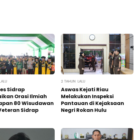
LALU
2 TAHUN LALU
es Sidrap
Aswas Kejati Riau
kan Orasi Ilmiah
Melakukan Inspeksi
apan 80 Wisudawan
Pantauan di Kejaksaan
Veteran Sidrap
Negri Rokan Hulu