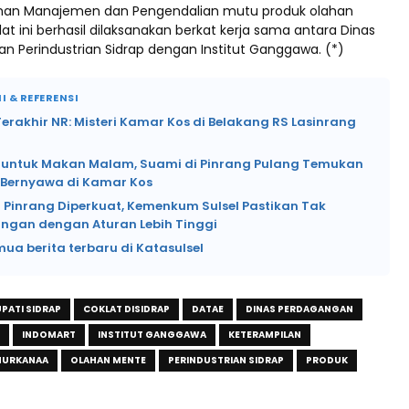
ihan Manajemen dan Pengendalian mutu produk olahan
t ini berhasil dilaksanakan berkat kerja sama antara Dinas
n Perindustrian Sidrap dengan Institut Ganggawa. (*)
I & REFERENSI
rakhir NR: Misteri Kamar Kos di Belakang RS Lasinrang
si untuk Makan Malam, Suami di Pinrang Pulang Temukan
k Bernyawa di Kamar Kos
 Pinrang Diperkuat, Kemenkum Sulsel Pastikan Tak
angan dengan Aturan Lebih Tinggi
mua berita terbaru di Katasulsel
PATI SIDRAP
COKLAT DISIDRAP
DATAE
DINAS PERDAGANGAN
INDOMART
INSTITUT GANGGAWA
KETERAMPILAN
NURKANAA
OLAHAN MENTE
PERINDUSTRIAN SIDRAP
PRODUK