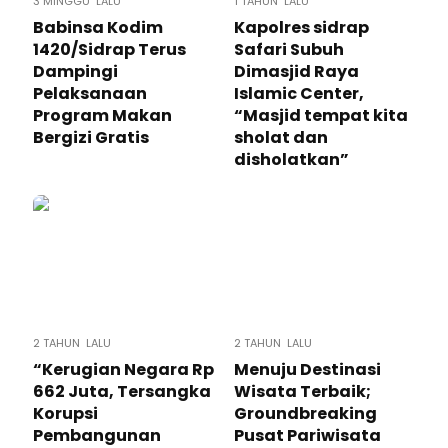
3 MINGGU LALU
1 TAHUN LALU
Babinsa Kodim
Kapolres sidrap
1420/Sidrap Terus
Safari Subuh
Dampingi
Dimasjid Raya
Pelaksanaan
Islamic Center,
Program Makan
“Masjid tempat kita
Bergizi Gratis
sholat dan
disholatkan”
2 TAHUN LALU
2 TAHUN LALU
“Kerugian Negara Rp
Menuju Destinasi
662 Juta, Tersangka
Wisata Terbaik;
Korupsi
Groundbreaking
Pembangunan
Pusat Pariwisata