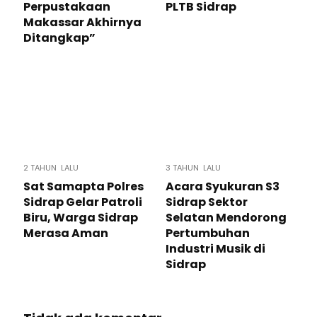
Perpustakaan
PLTB Sidrap
Makassar Akhirnya
Ditangkap”
2 TAHUN LALU
3 TAHUN LALU
Sat Samapta Polres
Acara Syukuran S3
Sidrap Gelar Patroli
Sidrap Sektor
Biru, Warga Sidrap
Selatan Mendorong
Merasa Aman
Pertumbuhan
Industri Musik di
Sidrap