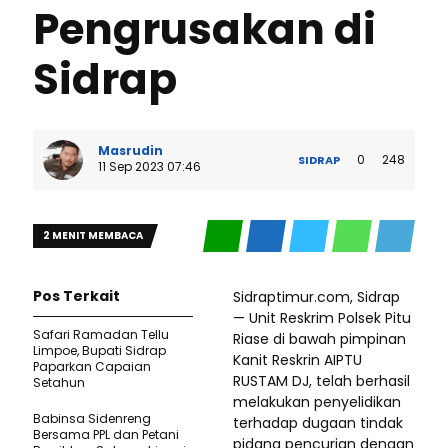
Pengrusakan di
Sidrap
Masrudin
0
248
SIDRAP
11 Sep 2023 07:46
2 MENIT MEMBACA
Pos Terkait
Sidraptimur.com, Sidrap
— Unit Reskrim Polsek Pitu
Safari Ramadan Tellu
Riase di bawah pimpinan
Limpoe, Bupati Sidrap
Kanit Reskrin AIPTU
Paparkan Capaian
RUSTAM DJ, telah berhasil
Setahun
melakukan penyelidikan
Babinsa Sidenreng
terhadap dugaan tindak
Bersama PPL dan Petani
pidana pencurian dengan