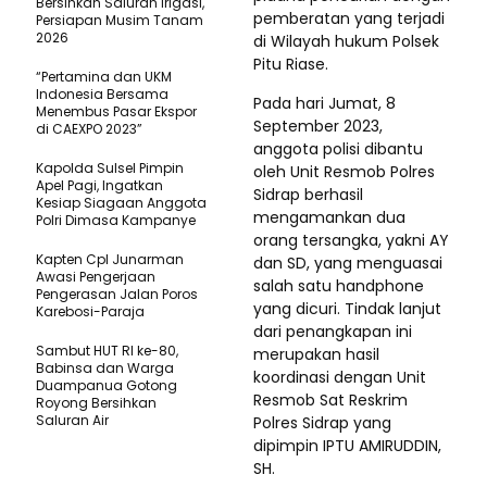
Bersihkan Saluran Irigasi,
pemberatan yang terjadi
Persiapan Musim Tanam
2026
di Wilayah hukum Polsek
Pitu Riase.
“Pertamina dan UKM
Indonesia Bersama
Pada hari Jumat, 8
Menembus Pasar Ekspor
September 2023,
di CAEXPO 2023”
anggota polisi dibantu
Kapolda Sulsel Pimpin
oleh Unit Resmob Polres
Apel Pagi, Ingatkan
Sidrap berhasil
Kesiap Siagaan Anggota
mengamankan dua
Polri Dimasa Kampanye
orang tersangka, yakni AY
Kapten Cpl Junarman
dan SD, yang menguasai
Awasi Pengerjaan
salah satu handphone
Pengerasan Jalan Poros
yang dicuri. Tindak lanjut
Karebosi-Paraja
dari penangkapan ini
Sambut HUT RI ke-80,
merupakan hasil
Babinsa dan Warga
koordinasi dengan Unit
Duampanua Gotong
Resmob Sat Reskrim
Royong Bersihkan
Saluran Air
Polres Sidrap yang
dipimpin IPTU AMIRUDDIN,
SH.