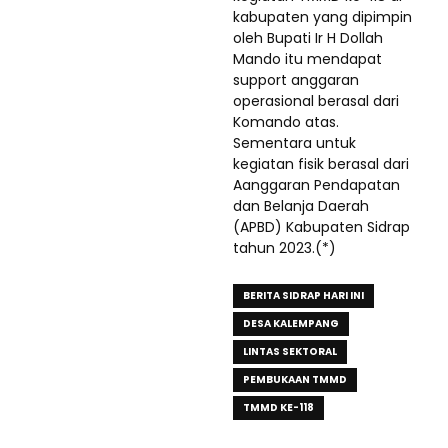
kabupaten yang dipimpin
oleh Bupati Ir H Dollah
Mando itu mendapat
support anggaran
operasional berasal dari
Komando atas.
Sementara untuk
kegiatan fisik berasal dari
Aanggaran Pendapatan
dan Belanja Daerah
(APBD) Kabupaten Sidrap
tahun 2023.(*)
BERITA SIDRAP HARI INI
DESA KALEMPANG
LINTAS SEKTORAL
PEMBUKAAN TMMD
TMMD KE-118