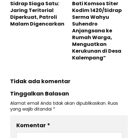
Sidrap Siaga Satu:
Bati Komsos Siter
Jaring Teritorial
Kodim 1420/Sidrap
Diperkuat, Patroli
Serma Wahyu
Malam Digencarkan
Suhendro
Anjangsana ke
Rumah Warga,
Menguatkan
Kerukunan di Desa
Kalempang”
Tidak ada komentar
Tinggalkan Balasan
Alamat email Anda tidak akan dipublikasikan.
Ruas
yang wajib ditandai
*
Komentar
*