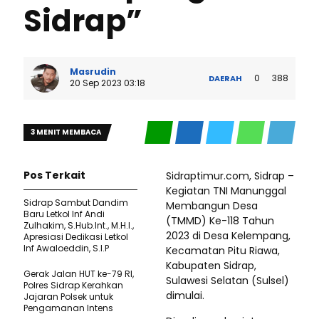
Sidrap”
Masrudin
0
388
DAERAH
20 Sep 2023 03:18
3 MENIT MEMBACA
Pos Terkait
Sidraptimur.com, Sidrap –
Kegiatan TNI Manunggal
Sidrap Sambut Dandim
Membangun Desa
Baru Letkol Inf Andi
(TMMD) Ke-118 Tahun
Zulhakim, S.Hub.Int., M.H.I.,
2023 di Desa Kelempang,
Apresiasi Dedikasi Letkol
Inf Awaloeddin, S.I.P
Kecamatan Pitu Riawa,
Kabupaten Sidrap,
Gerak Jalan HUT ke-79 RI,
Sulawesi Selatan (Sulsel)
Polres Sidrap Kerahkan
dimulai.
Jajaran Polsek untuk
Pengamanan Intens