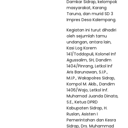
Damkar Sidrap, kelompok
masyarakat, Karang
Taruna, dan murid SD 3
Impres Desa Kalempang.
Kegiatan ini turut dihadiri
oleh sejumlah tamu
undangan, antara lain,
Kasi Log Korem
141/Toddopuli, Kolonel Inf
Agussalim, SH, Dandim
1404/Pinrang, Letkol Inf
Aris Barunawan, S.I.P.,
M.I.P., Wakapolres Sidrap,
Kompol M. Akib., Dandim
1406/Wajo, Letkol Inf.
Muhamad Juanda Dinata,
S.E., Ketua DPRD
Kabupaten Sidrap, H.
Ruslan, Asisten I
Pemerintahan dan Kesra
Sidrap, Drs. Muhammad