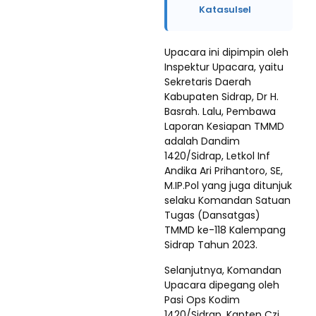
Katasulsel
Upacara ini dipimpin oleh
Inspektur Upacara, yaitu
Sekretaris Daerah
Kabupaten Sidrap, Dr H.
Basrah. Lalu, Pembawa
Laporan Kesiapan TMMD
adalah Dandim
1420/Sidrap, Letkol Inf
Andika Ari Prihantoro, SE,
M.IP.Pol yang juga ditunjuk
selaku Komandan Satuan
Tugas (Dansatgas)
TMMD ke-118 Kalempang
Sidrap Tahun 2023.
Selanjutnya, Komandan
Upacara dipegang oleh
Pasi Ops Kodim
1420/Sidrap, Kapten Czi