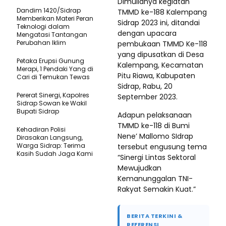
Dimulianya kegiatan
Dandim 1420/Sidrap
TMMD ke-188 Kalempang
Memberikan Materi Peran
Sidrap 2023 ini, ditandai
Teknologi dalam
dengan upacara
Mengatasi Tantangan
Perubahan Iklim
pembukaan TMMD Ke-118
yang dipusatkan di Desa
Petaka Erupsi Gunung
Kalempang, Kecamatan
Merapi, 1 Pendaki Yang di
Pitu Riawa, Kabupaten
Cari di Temukan Tewas
Sidrap, Rabu, 20
Pererat Sinergi, Kapolres
September 2023.
Sidrap Sowan ke Wakil
Bupati Sidrap
Adapun pelaksanaan
TMMD ke-118 di Bumi
Kehadiran Polisi
Nene’ Mallomo SIdrap
Dirasakan Langsung,
Warga Sidrap: Terima
tersebut engusung tema
Kasih Sudah Jaga Kami
“Sinergi Lintas Sektoral
Mewujudkan
Kemanunggalan TNI-
Rakyat Semakin Kuat.”
BERITA TERKINI &
REFERENSI