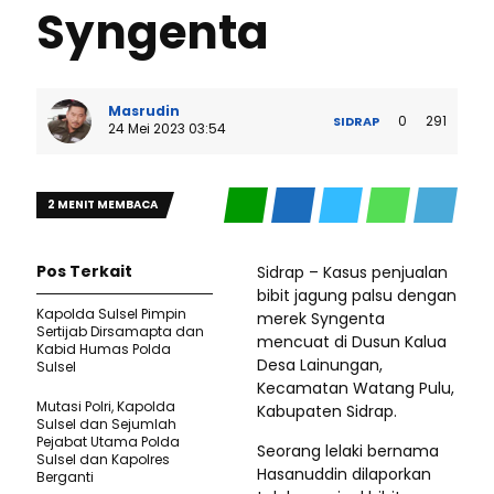
Syngenta
Masrudin
0
291
SIDRAP
24 Mei 2023 03:54
2 MENIT MEMBACA
Pos Terkait
Sidrap – Kasus penjualan
bibit jagung palsu dengan
Kapolda Sulsel Pimpin
merek Syngenta
Sertijab Dirsamapta dan
mencuat di Dusun Kalua
Kabid Humas Polda
Desa Lainungan,
Sulsel
Kecamatan Watang Pulu,
Mutasi Polri, Kapolda
Kabupaten Sidrap.
Sulsel dan Sejumlah
Pejabat Utama Polda
Seorang lelaki bernama
Sulsel dan Kapolres
Hasanuddin dilaporkan
Berganti