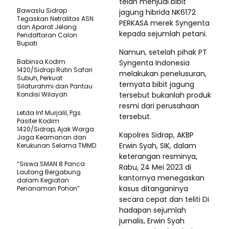
telah menjual bibit
Bawaslu Sidrap
jagung hibrida NK6172
Tegaskan Netralitas ASN
PERKASA merek Syngenta
dan Aparat Jelang
kepada sejumlah petani.
Pendaftaran Calon
Bupati
Namun, setelah pihak PT
Babinsa Kodim
Syngenta Indonesia
1420/Sidrap Rutin Safari
melakukan penelusuran,
Subuh, Perkuat
ternyata bibit jagung
Silaturahmi dan Pantau
Kondisi Wilayah
tersebut bukanlah produk
resmi dari perusahaan
Letda Inf Murjalil, Pgs.
tersebut.
Pasiter Kodim
1420/Sidrap, Ajak Warga
Kapolres Sidrap, AKBP
Jaga Keamanan dan
Erwin Syah, SIK, dalam
Kerukunan Selama TMMD
keterangan resminya,
“Siswa SMAN 8 Panca
Rabu, 24 Mei 2023 di
Lautang Bergabung
kantornya menegaskan
dalam Kegiatan
kasus ditanganinya
Penanaman Pohon”
secara cepat dan teliti Di
hadapan sejumlah
jurnalis, Erwin Syah