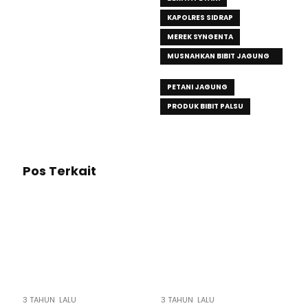
KAPOLRES SIDRAP
MEREK SYNGENTA
MUSNAHKAN BIBIT JAGUNG
PALSU
PETANI JAGUNG
PRODUK BIBIT PALSU
Pos Terkait
3 TAHUN LALU
3 TAHUN LALU