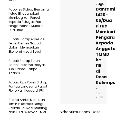
Miliar
Juga
Danrami
Kapolres Sidrap Bersama
Ketua Bhayangkari
1420-
Membagikan Parcel
05/Dua
Kepada Petugas Pos
Pitue
Pengamanan Mudik di
Dua Pitue
Member
Pengar
Bupati Sidrap Apresiasi
Kepada
Peran Gemes Squad
dalam Memajukan
Anggot
Ekonomi Kreatif Lokal
TMMD
ke-
Bupati Sidrap Turun
Jalan Bersama Rakyat,
118
Aksi Damai Tanpa
di
Anarkis
Desa
Kalemp
Kabag Ops Polres Sidrap
Pantau Langsung Rapat
21
Pleno Hari Kedua di PPK
SEP
2023
Serma Ambo Meru dan
Tim Puskesmas Dongi
Berikan Edukasi Stunting
Sidraptimur.com, Desa
dan KB di Wilayah TMMD