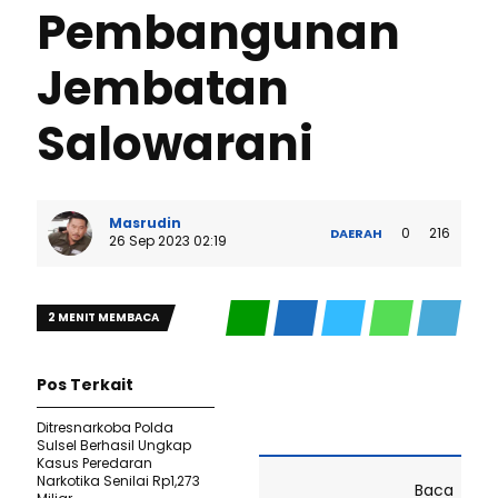
Pembangunan
Jembatan
Salowarani
Masrudin
0
216
DAERAH
26 Sep 2023 02:19
2 MENIT MEMBACA
Pos Terkait
Ditresnarkoba Polda
Sulsel Berhasil Ungkap
Kasus Peredaran
Narkotika Senilai Rp1,273
Baca