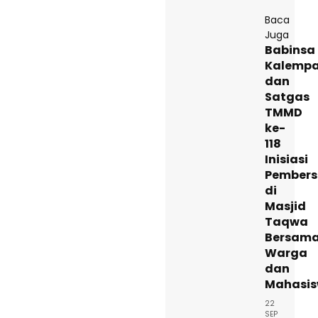
Baca
Juga
Babinsa
Kalemp
dan
Satgas
TMMD
ke-
118
Inisiasi
Pembers
di
Masjid
Taqwa
Bersam
Warga
dan
Mahasi
22
SEP