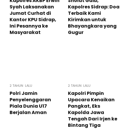
Kapolres AKBP Erwin
Sholat Gaib,
Syah Laksanakan
Kapolres Sidrap: Doa
Jumat Curhat di
Terbaik Kami
Kantor KPU Sidrap,
Kirimkan untuk
Ini Pesannya ke
Bhayangkara yang
Masyarakat
Gugur
2 TAHUN LALU
2 TAHUN LALU
Polri Jamin
Kapolri Pimpin
Penyelenggaran
Upacara Kenaikan
Piala Dunia U17
Pangkat, Eks
Berjalan Aman
Kapolda Jawa
Tengah Dari Irjen ke
Bintang Tiga