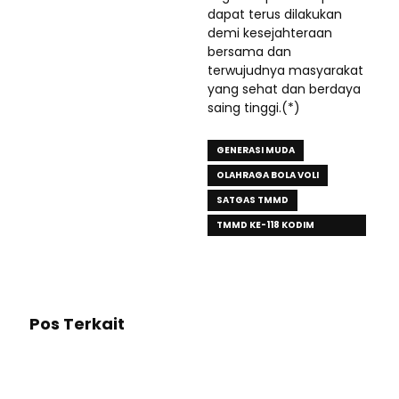
dapat terus dilakukan
demi kesejahteraan
bersama dan
terwujudnya masyarakat
yang sehat dan berdaya
saing tinggi.(*)
GENERASI MUDA
OLAHRAGA BOLA VOLI
SATGAS TMMD
TMMD KE-118 KODIM
1420/SIDRAP
Pos Terkait