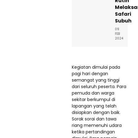
Rutin
Melaks
Safari
Subuh
09
FEB
2024
Kegiatan dimulai pada
pagi hari dengan
semangat yang tinggi
dari seluruh peserta. Para
pemuda dan warga
sekitar berkumpul di
lapangan yang telah
disiapkan dengan baik.
Sorak sorai dan tawa
riang memenuhi udara
ketika pertandingan