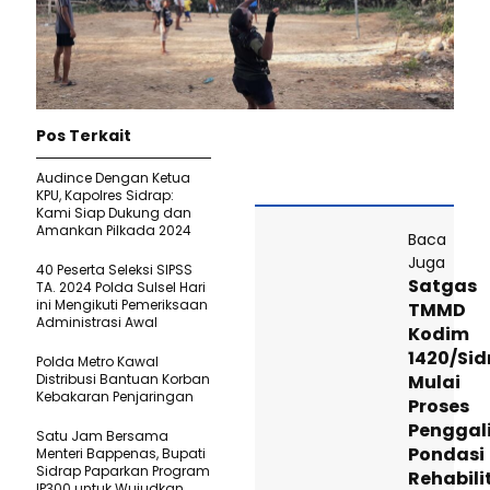
Pos Terkait
Audince Dengan Ketua
KPU, Kapolres Sidrap:
Kami Siap Dukung dan
Amankan Pilkada 2024
Baca
Juga
40 Peserta Seleksi SIPSS
Satgas
TA. 2024 Polda Sulsel Hari
ini Mengikuti Pemeriksaan
TMMD
Administrasi Awal
Kodim
1420/Sid
Polda Metro Kawal
Distribusi Bantuan Korban
Mulai
Kebakaran Penjaringan
Proses
Penggal
Satu Jam Bersama
Pondasi
Menteri Bappenas, Bupati
Sidrap Paparkan Program
Rehabili
IP300 untuk Wujudkan