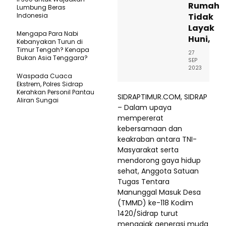
Rumah
Lumbung Beras
Indonesia
Tidak
Layak
Mengapa Para Nabi
Huni,
Kebanyakan Turun di
Timur Tengah? Kenapa
27
Bukan Asia Tenggara?
SEP
2023
Waspada Cuaca
Ekstrem, Polres Sidrap
Kerahkan Personil Pantau
SIDRAPTIMUR.COM, SIDRAP
Aliran Sungai
– Dalam upaya
mempererat
kebersamaan dan
keakraban antara TNI-
Masyarakat serta
mendorong gaya hidup
sehat, Anggota Satuan
Tugas Tentara
Manunggal Masuk Desa
(TMMD) ke-118 Kodim
1420/Sidrap turut
mengajak generasi muda