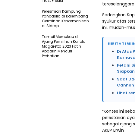
Trust Presisi
tereselenggara
Peresmian Kampung
Sedangkan Kapol
Pancasila di Kalempang
syukur atas te
Cerminan Keharmonisan
di Sidrap
ini, mudah-mud
Tampil Memukau di
Ajang Pemilihan Kallolo
BERITA TERKIN
Magaretta 2023 Fatih
Abqarih Mencuri
Di Atas 
Perhatian
Karnava
Petani 
Siapkan
Saat Da
Cannon 
Lihat se
“Kontes ini seb
pelestarian aya
sebagai ajang s
AKBP Erwin