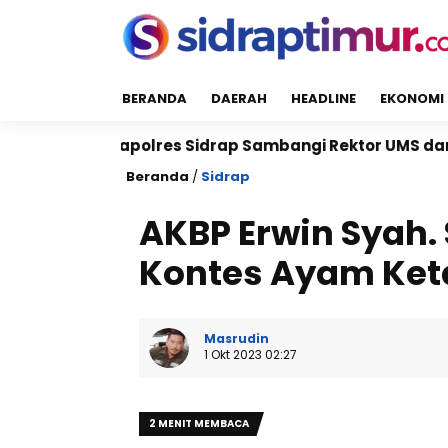
BERANDA
DAERAH
HEADLINE
EKONOMI
lres Sidrap Sambangi Rektor UMS dan UNISAN, Perkuat
Beranda
/
Sidrap
AKBP Erwin Syah. 
Kontes Ayam Ket
Masrudin
1 Okt 2023 02:27
2 MENIT MEMBACA