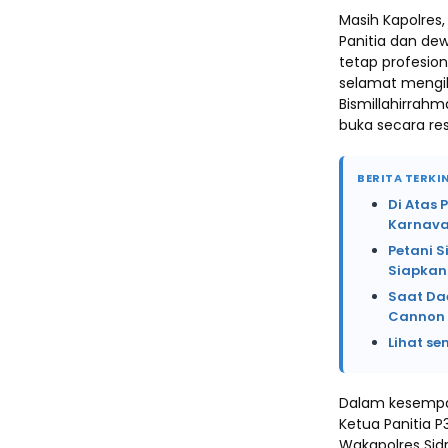
Masih Kapolres
Panitia dan de
tetap profesio
selamat mengik
Bismillahirrah
buka secara re
BERITA TERKIN
Di Atas 
Karnava
Petani 
Siapkan
Saat Da
Cannon 
Lihat se
Dalam kesempa
Ketua Panitia P
Wakapolres Sid