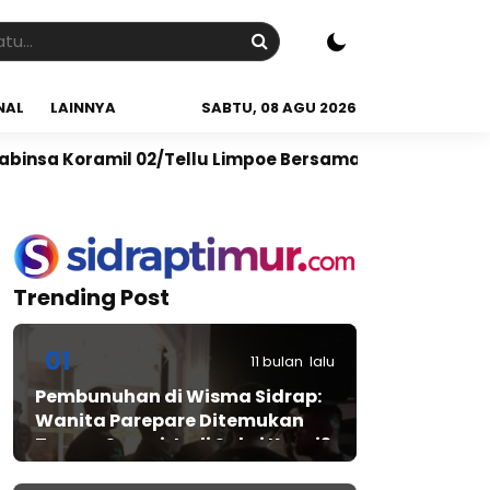
NAL
LAINNYA
SABTU, 08 AGU 2026
/Tellu Limpoe Bersama Warga Gelar Karya Bakti Bersi
Trending Post
01
11 bulan lalu
Pembunuhan di Wisma Sidrap:
Wanita Parepare Ditemukan
Tewas, Suami Jadi Saksi Kunci?