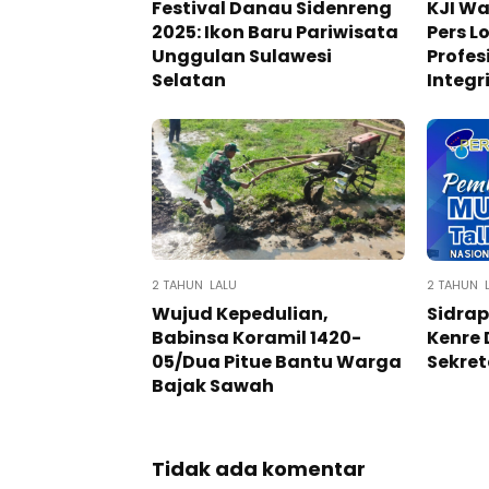
Festival Danau Sidenreng
KJI Wa
2025: Ikon Baru Pariwisata
Pers L
Unggulan Sulawesi
Profes
Selatan
Integr
2 TAHUN LALU
2 TAHUN 
Wujud Kepedulian,
Sidrap
Babinsa Koramil 1420-
Kenre 
05/Dua Pitue Bantu Warga
Sekret
Bajak Sawah
Tidak ada komentar