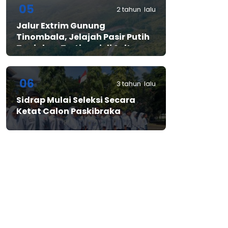
05
2 tahun lalu
Jalur Extrim Gunung
Tinombala, Jelajah Pasir Putih
Tanjakan Tertinggi di Sulteng
06
3 tahun lalu
Sidrap Mulai Seleksi Secara
Ketat Calon Paskibraka