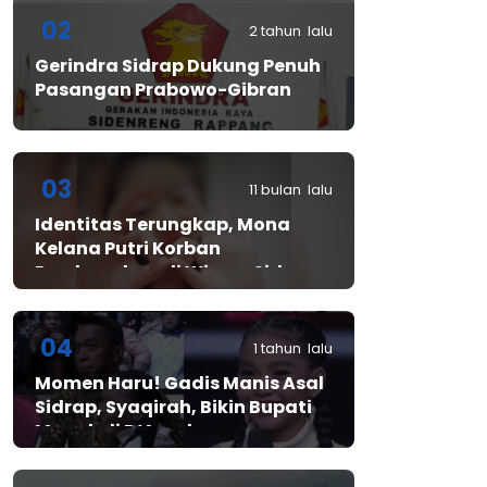
02
2 tahun lalu
Gerindra Sidrap Dukung Penuh
Pasangan Prabowo-Gibran
03
11 bulan lalu
Identitas Terungkap, Mona
Kelana Putri Korban
Pembunuhan di Wisma Sidrap
04
1 tahun lalu
Momen Haru! Gadis Manis Asal
Sidrap, Syaqirah, Bikin Bupati
Mewek di D’Academy​