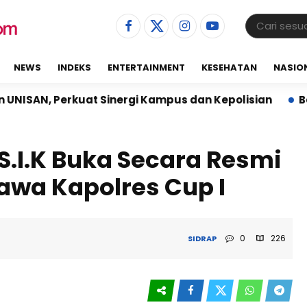
NEWS
INDEKS
ENTERTAINMENT
KESEHATAN
NASIO
 Sinergi Kampus dan Kepolisian
Babinsa Koramil 02
S.I.K Buka Secara Resmi
awa Kapolres Cup I
0
226
SIDRAP