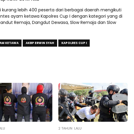
i kurang lebih 400 peserta dari berbagai daerah mengikuti
ntes ayam ketawa Kapolres Cup I dengan kategori yang di
andut Remaja, Dangdut Dewasa, Slow Remaja dan Slow
YAM KETAWA
AKBP ERWIN SYAH
KAPOLRES CUP I
ALU
2 TAHUN LALU