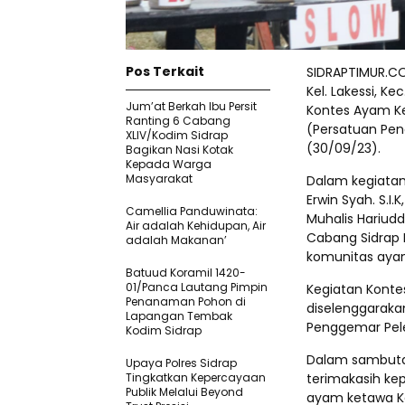
Pos Terkait
SIDRAPTIMUR.C
Kel. Lakessi, K
Jum’at Berkah Ibu Persit
Kontes Ayam Ke
Ranting 6 Cabang
(Persatuan Pen
XLIV/Kodim Sidrap
(30/09/23).
Bagikan Nasi Kotak
Kepada Warga
Masyarakat
Dalam kegiatan 
Erwin Syah. S.I
Camellia Panduwinata:
Muhalis Hariudd
Air adalah Kehidupan, Air
Cabang Sidrap N
adalah Makanan’
komunitas aya
Batuud Koramil 1420-
01/Panca Lautang Pimpin
Kegiatan Konte
Penanaman Pohon di
diselenggaraka
Lapangan Tembak
Penggemar Pele
Kodim Sidrap
Dalam sambuta
Upaya Polres Sidrap
Tingkatkan Kepercayaan
terimakasih ke
Publik Melalui Beyond
ayam ketawa Ka