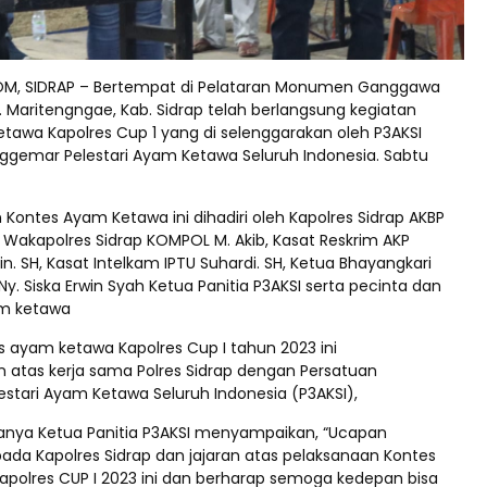
OM, SIDRAP – Bertempat di Pelataran Monumen Ganggawa
ec. Maritengngae, Kab. Sidrap telah berlangsung kegiatan
tawa Kapolres Cup 1 yang di selenggarakan oleh P3AKSI
ggemar Pelestari Ayam Ketawa Seluruh Indonesia. Sabtu
Kontes Ayam Ketawa ini dihadiri oleh Kapolres Sidrap AKBP
.K, Wakapolres Sidrap KOMPOL M. Akib, Kasat Reskrim AKP
in. SH, Kasat Intelkam IPTU Suhardi. SH, Ketua Bhayangkari
y. Siska Erwin Syah Ketua Panitia P3AKSI serta pecinta dan
m ketawa
s ayam ketawa Kapolres Cup I tahun 2023 ini
n atas kerja sama Polres Sidrap dengan Persatuan
stari Ayam Ketawa Seluruh Indonesia (P3AKSI),
nya Ketua Panitia P3AKSI menyampaikan, “Ucapan
pada Kapolres Sidrap dan jajaran atas pelaksanaan Kontes
polres CUP I 2023 ini dan berharap semoga kedepan bisa