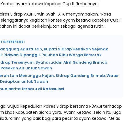
 Kontes ayam ketawa Kapolres Cup II, “Imbuhnya
res Sidrap AKBP Erwin Syah. S.I.K menyampaikan, “Rasa
rselenggaranya kegiatan kontes ayam ketawa Kapolres Cup I
ahan ini dapat berkelanjutan sebagai agenda rutin.
I & REFERENSI
Panggung Agustusan, Bupati Sidrap Hentikan Sejenak
l: Ridwan Dipanggil, Puluhan Ribu Warga Bersorak
Sidrap Tersenyum, Syaharuddin Alrif Gandeng Brimob
 Pasokan Air untuk Sawah
erah Lain Menunggu Hujan, Sidrap Gandeng Brimob: Water
Disiapkan untuk Sawah
mua berita terbaru di Katasulsel
agai wujud kepedulian Polres Sidrap bersama P3AKSI terhadap
m khas Kabupaten Sidrap yaitu Ayam Ketawa, selain itu juga
ilaturahim yang baik bagi para pecinta ayam ketawa. “Jelas