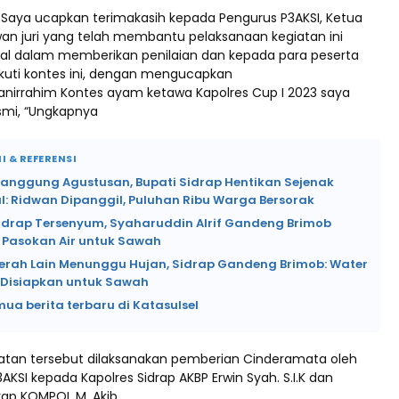
, Saya ucapkan terimakasih kepada Pengurus P3AKSI, Ketua
wan juri yang telah membantu pelaksanaan kegiatan ini
nal dalam memberikan penilaian dan kepada para peserta
uti kontes ini, dengan mengucapkan
manirrahim Kontes ayam ketawa Kapolres Cup I 2023 saya
smi, “Ungkapnya
I & REFERENSI
Panggung Agustusan, Bupati Sidrap Hentikan Sejenak
l: Ridwan Dipanggil, Puluhan Ribu Warga Bersorak
Sidrap Tersenyum, Syaharuddin Alrif Gandeng Brimob
 Pasokan Air untuk Sawah
erah Lain Menunggu Hujan, Sidrap Gandeng Brimob: Water
Disiapkan untuk Sawah
mua berita terbaru di Katasulsel
tan tersebut dilaksanakan pemberian Cinderamata oleh
3AKSI kepada Kapolres Sidrap AKBP Erwin Syah. S.I.K dan
rap KOMPOL M. Akib