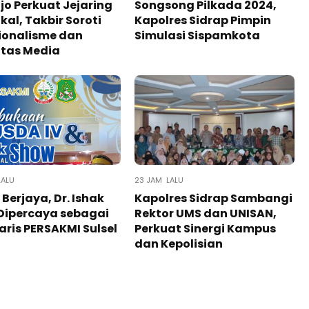
jo Perkuat Jejaring
Songsong Pilkada 2024,
okal, Takbir Soroti
Kapolres Sidrap Pimpin
ionalisme dan
Simulasi Sispamkota
itas Media
LALU
23 JAM LALU
 Berjaya, Dr. Ishak
Kapolres Sidrap Sambangi
Dipercaya sebagai
Rektor UMS dan UNISAN,
aris PERSAKMI Sulsel
Perkuat Sinergi Kampus
dan Kepolisian