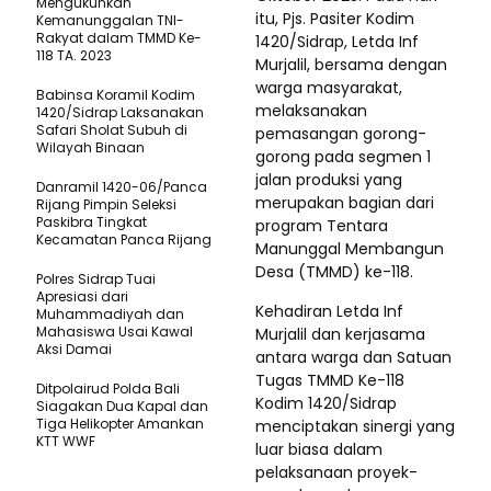
Mengukuhkan
itu, Pjs. Pasiter Kodim
Kemanunggalan TNI-
Rakyat dalam TMMD Ke-
1420/Sidrap, Letda Inf
118 TA. 2023
Murjalil, bersama dengan
warga masyarakat,
Babinsa Koramil Kodim
melaksanakan
1420/Sidrap Laksanakan
Safari Sholat Subuh di
pemasangan gorong-
Wilayah Binaan
gorong pada segmen 1
jalan produksi yang
Danramil 1420-06/Panca
merupakan bagian dari
Rijang Pimpin Seleksi
Paskibra Tingkat
program Tentara
Kecamatan Panca Rijang
Manunggal Membangun
Desa (TMMD) ke-118.
Polres Sidrap Tuai
Apresiasi dari
Kehadiran Letda Inf
Muhammadiyah dan
Mahasiswa Usai Kawal
Murjalil dan kerjasama
Aksi Damai
antara warga dan Satuan
Tugas TMMD Ke-118
Ditpolairud Polda Bali
Kodim 1420/Sidrap
Siagakan Dua Kapal dan
Tiga Helikopter Amankan
menciptakan sinergi yang
KTT WWF
luar biasa dalam
pelaksanaan proyek-