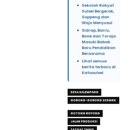
Sekolah Rakyat
Sulsel Bergerak,
Soppeng dan
Wajo Menyusul
Sidrap, Barru,
Bone dan Toraja
Masuki Babak
Baru Pendidikan
Berasrama
Lihat semua
berita terbaru di
Katasulsel
DESA KALEMPANG
GORONG-GORONG SEGMEN
1
GOTONG ROYONG
JALAN PRODUKSI
SATGAS TMMD