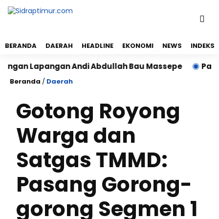
BERANDA
DAERAH
HEADLINE
EKONOMI
NEWS
INDEKS
gan Lapangan Andi Abdullah Bau Massepe
Panen Raya
Beranda
/
Daerah
Gotong Royong
Warga dan
Satgas TMMD:
Pasang Gorong-
gorong Segmen 1