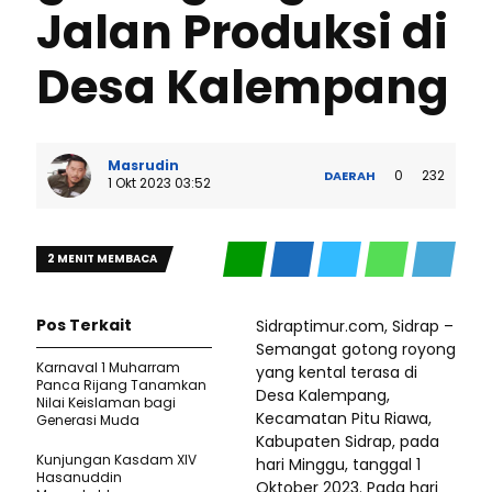
Jalan Produksi di
Desa Kalempang
Masrudin
0
232
DAERAH
1 Okt 2023 03:52
2 MENIT MEMBACA
Pos Terkait
Sidraptimur.com, Sidrap –
Semangat gotong royong
Karnaval 1 Muharram
yang kental terasa di
Panca Rijang Tanamkan
Desa Kalempang,
Nilai Keislaman bagi
Kecamatan Pitu Riawa,
Generasi Muda
Kabupaten Sidrap, pada
Kunjungan Kasdam XIV
hari Minggu, tanggal 1
Hasanuddin
Oktober 2023. Pada hari