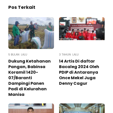
Pos Terkait
5 BULAN LALU
3 TAHUN LALU
Dukung Ketahanan
14 Artis Di daftar
Pangan, Babinsa
Bacaleg 2024 Oleh
Koramil 1420-
PDIP di Antaranya
07/Baranti
Once Mekel Juga
Dampingi Panen
Denny Cagur
Padi di Kelurahan
Manisa