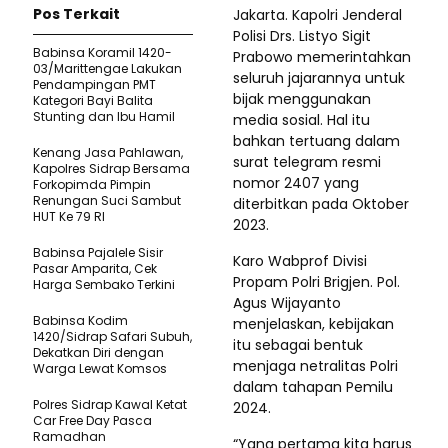
Pos Terkait
Jakarta. Kapolri Jenderal
Polisi Drs. Listyo Sigit
Babinsa Koramil 1420-
Prabowo memerintahkan
03/Marittengae Lakukan
seluruh jajarannya untuk
Pendampingan PMT
bijak menggunakan
Kategori Bayi Balita
Stunting dan Ibu Hamil
media sosial. Hal itu
bahkan tertuang dalam
Kenang Jasa Pahlawan,
surat telegram resmi
Kapolres Sidrap Bersama
nomor 2407 yang
Forkopimda Pimpin
Renungan Suci Sambut
diterbitkan pada Oktober
HUT Ke 79 RI
2023.
Babinsa Pajalele Sisir
Karo Wabprof Divisi
Pasar Amparita, Cek
Propam Polri Brigjen. Pol.
Harga Sembako Terkini
Agus Wijayanto
Babinsa Kodim
menjelaskan, kebijakan
1420/Sidrap Safari Subuh,
itu sebagai bentuk
Dekatkan Diri dengan
menjaga netralitas Polri
Warga Lewat Komsos
dalam tahapan Pemilu
Polres Sidrap Kawal Ketat
2024.
Car Free Day Pasca
Ramadhan
“Yang pertama kita harus