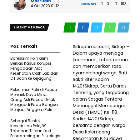
Masrudin
0
193
DAERAH
4 Okt 2023 01:12
2 MENIT MEMBACA
Pos Terkait
Sidraptimur.com, Sidrap –
Dalam upaya menjaga
Bareskrim Polri Kirim
keamanan, ketentraman,
Berkas Kasus Korupsi
dan memberikan rasa
Pengadaan Alat
nyaman bagi warga, Bati
Kesehatan Cath Lab dan
CT Scan ke Kejagung
Bakti Siter Kodim
1420/Sidrap, Sertu Dareis
Rekrutmen Polri di Papua
Tenreng, yang tergabung
Menarik Daya Minat
dalam Satgas Tentara
Orang Asli Papua Untuk
Mengabdi Pada Bangsa
Manunggal Membangun
Menjadi Anggota Polri
Desa (TMMD) Ke-118
Kodim 1420/Sidrap,
Sebagai Bentuk
bersama dengan warga
Kepedulian Polri, 39
Tahanan Titipan Ikuti
Desa Kalempang
Pendampingan Psikologis
Kecamatan Pitu Riawa