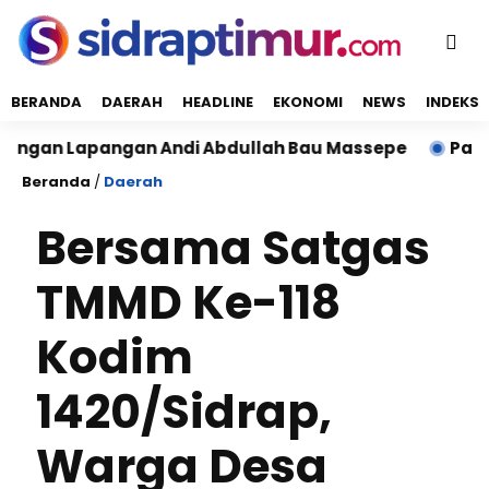
BERANDA
DAERAH
HEADLINE
EKONOMI
NEWS
INDEKS
gan Lapangan Andi Abdullah Bau Massepe
Panen Raya
Beranda
/
Daerah
Bersama Satgas
TMMD Ke-118
Kodim
1420/Sidrap,
Warga Desa