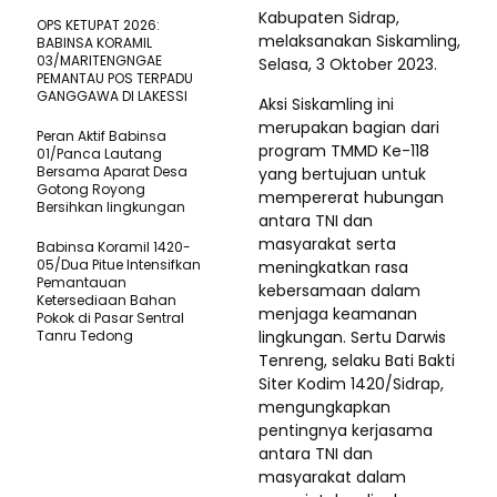
Kabupaten Sidrap,
OPS KETUPAT 2026:
melaksanakan Siskamling,
BABINSA KORAMIL
03/MARITENGNGAE
Selasa, 3 Oktober 2023.
PEMANTAU POS TERPADU
GANGGAWA DI LAKESSI
Aksi Siskamling ini
merupakan bagian dari
Peran Aktif Babinsa
program TMMD Ke-118
01/Panca Lautang
Bersama Aparat Desa
yang bertujuan untuk
Gotong Royong
mempererat hubungan
Bersihkan lingkungan
antara TNI dan
masyarakat serta
Babinsa Koramil 1420-
05/Dua Pitue Intensifkan
meningkatkan rasa
Pemantauan
kebersamaan dalam
Ketersediaan Bahan
menjaga keamanan
Pokok di Pasar Sentral
Tanru Tedong
lingkungan. Sertu Darwis
Tenreng, selaku Bati Bakti
Siter Kodim 1420/Sidrap,
mengungkapkan
pentingnya kerjasama
antara TNI dan
masyarakat dalam