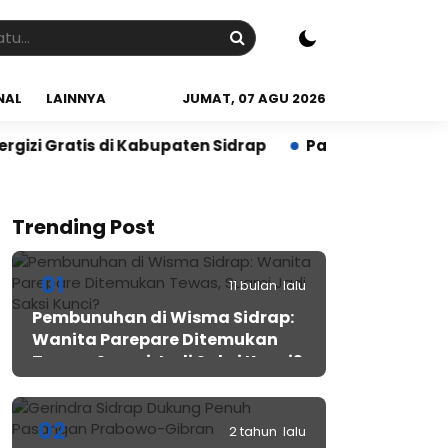
NAL
LAINNYA
JUMAT, 07 AGU 2026
tis di Kabupaten Sidrap
Panen PM-AAS Sidrap Lampa
Trending Post
01
11 bulan lalu
Pembunuhan di Wisma Sidrap:
Wanita Parepare Ditemukan
Tewas, Suami Jadi Saksi Kunci?
02
2 tahun lalu