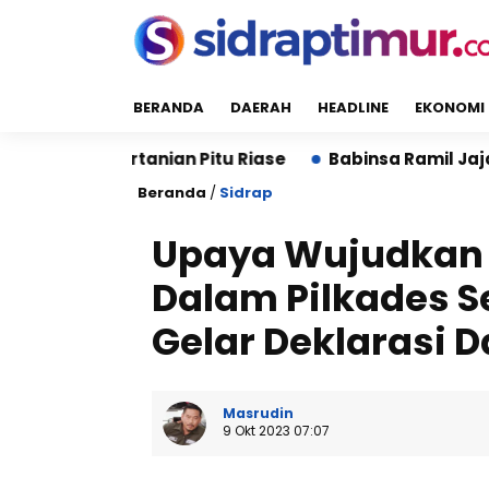
BERANDA
DAERAH
HEADLINE
EKONOMI
si Pertanian Pitu Riase
Babinsa Ramil Jajaran Kodi
Beranda
/
Sidrap
Upaya Wujudkan
Dalam Pilkades Se
Gelar Deklarasi 
Masrudin
9 Okt 2023 07:07