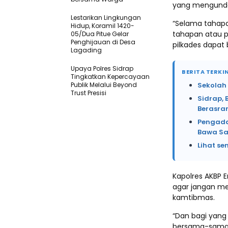
yang mengund
Lestarikan Lingkungan
“Selama tahapan
Hidup, Koramil 1420-
tahapan atau p
05/Dua Pitue Gelar
Penghijauan di Desa
pilkades dapat 
Lagading
Upaya Polres Sidrap
BERITA TERKIN
Tingkatkan Kepercayaan
Publik Melalui Beyond
Sekolah
Trust Presisi
Sidrap, 
Berasr
Pengada
Bawa Sa
Lihat se
Kapolres AKBP E
agar jangan me
kamtibmas.
“Dan bagi yang
bersama-sama m