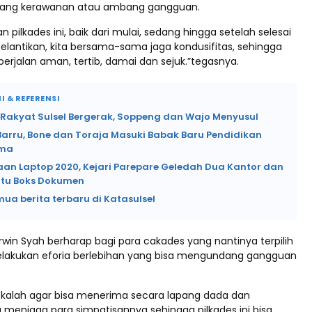
ang kerawanan atau ambang gangguan.
 pilkades ini, baik dari mulai, sedang hingga setelah selesai
elantikan, kita bersama-sama jaga kondusifitas, sehingga
berjalan aman, tertib, damai dan sejuk.”tegasnya.
I & REFERENSI
 Rakyat Sulsel Bergerak, Soppeng dan Wajo Menyusul
Barru, Bone dan Toraja Masuki Babak Baru Pendidikan
ama
an Laptop 2020, Kejari Parepare Geledah Dua Kantor dan
tu Boks Dokumen
mua berita terbaru di Katasulsel
rwin Syah berharap bagi para cakades yang nantinya terpilih
lakukan eforia berlebihan yang bisa mengundang gangguan
 kalah agar bisa menerima secara lapang dada dan
enjaga para simpatisannya sehingga pilkades ini bisa