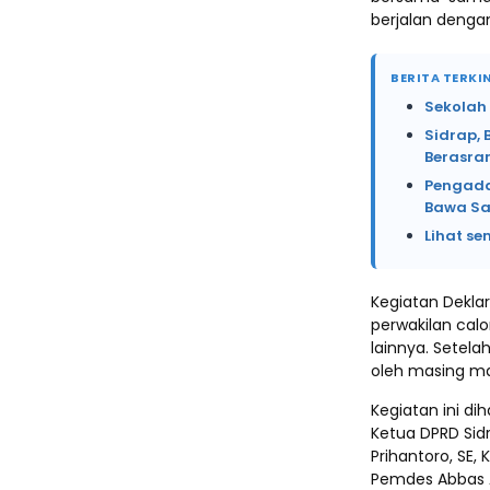
berjalan denga
BERITA TERKIN
Sekolah
Sidrap, 
Berasr
Pengada
Bawa Sa
Lihat se
Kegiatan Dekla
perwakilan calo
lainnya. Setel
oleh masing ma
Kegiatan ini dih
Ketua DPRD Sidr
Prihantoro, SE, 
Pemdes Abbas A