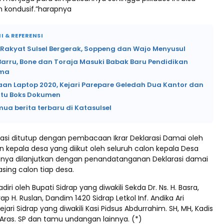
n kondusif.”harapnya
I & REFERENSI
 Rakyat Sulsel Bergerak, Soppeng dan Wajo Menyusul
Barru, Bone dan Toraja Masuki Babak Baru Pendidikan
ama
an Laptop 2020, Kejari Parepare Geledah Dua Kantor dan
tu Boks Dokumen
mua berita terbaru di Katasulsel
rasi ditutup dengan pembacaan Ikrar Deklarasi Damai oleh
n kepala desa yang diikut oleh seluruh calon kepala Desa
ahnya dilanjutkan dengan penandatanganan Deklarasi damai
sing calon tiap desa.
adiri oleh Bupati Sidrap yang diwakili Sekda Dr. Ns. H. Basra,
ap H. Ruslan, Dandim 1420 Sidrap Letkol Inf. Andika Ari
Kejari Sidrap yang diwakili Kasi Pidsus Abdurrahim. SH, MH, Kadis
ras. SP dan tamu undangan lainnya. (*)