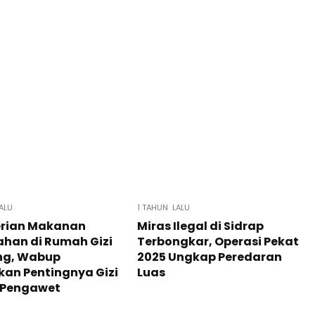
ALU
1 TAHUN LALU
rian Makanan
Miras Ilegal di Sidrap
han di Rumah Gizi
Terbongkar, Operasi Pekat
ng, Wabup
2025 Ungkap Peredaran
an Pentingnya Gizi
Luas
 Pengawet