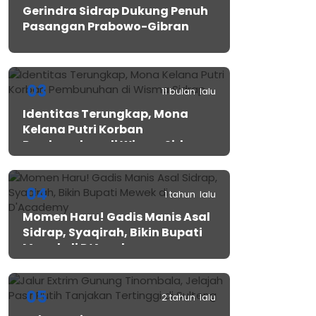
Gerindra Sidrap Dukung Penuh
Pasangan Prabowo-Gibran
03
11 bulan lalu
Identitas Terungkap, Mona
Kelana Putri Korban
Pembunuhan di Wisma Sidrap
04
1 tahun lalu
Momen Haru! Gadis Manis Asal
Sidrap, Syaqirah, Bikin Bupati
Mewek di D’Academy​
05
2 tahun lalu