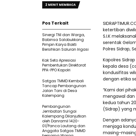
2 MENIT MEMBACA
Pos Terkait
SIDRAPTIMUR.C
ketertiban diwi
​Sinergi TNI dan Warga,
S.I.K melaksan
Babinsa Salobukkang
serentak Gelom
Pimpin Karya Bakti
Polres Sidrap, 
Bersihkan Saluran Irigasi
Kapolres Sidrap
Kak Seto Apresiasi
Pembentukan Direktorat
kepala desa (c
PPA-PPO Kapolri
kondusifitas w
dengan etika s
Satgas TMMD Kembali
Tancap Pembangunan
“Kami dari piha
Jalan Tani di Desa
Kalempang
mengawal dan 
kedua tahun 20
Pembangunan
(Sidrap) yang 
Jembatan Sungai
Kalempang Dilanjutkan
Dengan adanya 
oleh Danramil 1420-
01/Panca Lautang dan
menjaga kondu
Anggota Satgas TMMD
masing-masing 
bersama Warga