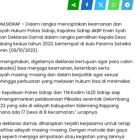
OM,SIDRAP – Dalam rangka menciptakan keamanan dan
layah Hukum Polres Sidrap, Kapolres Sidrap AKBP Erwin Syah.
akan Deklarasi Damai dalam rangka pemilihan Kepala Desa
bang kedua tahun 2023, bertempat di Aula Parama Satwika
Senin (09/10/2023).
 mengatakan, digelarnya deklarasi bertujuan agar para calon
akades) bisa menjaga keamanan, ketertiban serta
ilayah masing-masing dan dalam berpolitik agar sesuai
ehingga perbuatan yang melawan hukum bisa di minimalisir.
k Kepolisian Polres Sidrap dan TNI Kodim 1420 Sidrap siap
mengamankan pelaksanaan Pilkades serentak Gelombang
23 yang ada di wilayah Kabupaten Sidenreng Rappang
mana ada 17 Desa di 8 Kecamatan,” ucapnya.
deklarasi damai, diharapkan terjalin kerjasama untuk tetap
sifitas wilayah masing-masing. Dengan metode dan gaya
seperti menjaga simpatisan atau kegiatan yang lainnya