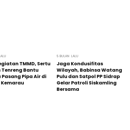
LALU
5 BULAN LALU
egiatan TMMD, Sertu
​Jaga Kondusifitas
 Tenreng Bantu
Wilayah, Babinsa Watang
Pasang Pipa Air di
Pulu dan Satpol PP Sidrap
 Kemarau
Gelar Patroli Siskamling
Bersama