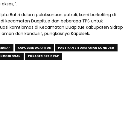
ekses,”.
Iptu Bahri dalam pelaksanaan patroli, kami berkeliling di
 di kecamatan Duapitue dan beberapa TPS untuk
uasi kamtibmas di Kecamatan Duapitue Kabupaten Sidrap
aman dan kondusif, pungkasnya Kapolsek.
SIDRAP
KAPOLSEK DUAPITUE
PASTIKAN SITUASI AMAN KONDUSIF
 PENCOBLOSAN
PILKADES DI SIDRAP