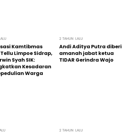
LALU
2 TAHUN LALU
isasi Kamtibmas
Andi Aditya Putra diberi
 Tellu Limpoe Sidrap,
amanah jabat ketua
rwin Syah SIK:
TIDAR Gerindra Wajo
gkatkan Kesadaran
epedulian Warga
ALU
2 TAHUN LALU