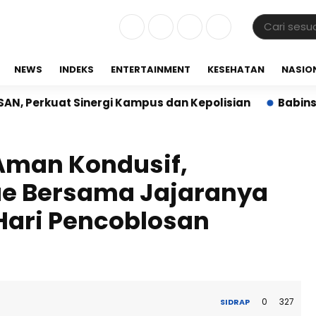
NEWS
INDEKS
ENTERTAINMENT
KESEHATAN
NASIO
uat Sinergi Kampus dan Kepolisian
Babinsa Korami
 Aman Kondusif,
ue Bersama Jajaranya
 Hari Pencoblosan
0
327
SIDRAP