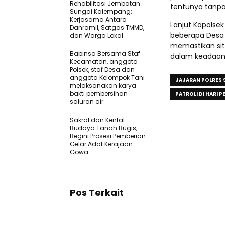
Rehabilitasi Jembatan
tentunya tanpa 
Sungai Kalempang:
Kerjasama Antara
Lanjut Kapolsek 
Danramil, Satgas TMMD,
beberapa Desa
dan Warga Lokal
memastikan sit
Babinsa Bersama Staf
dalam keadaan 
Kecamatan, anggota
Polsek, staf Desa dan
anggota Kelompok Tani
JAJARAN POLRES 
melaksanakan karya
bakti pembersihan
PATROLI DI HARI
saluran air
Sakral dan Kental
Budaya Tanah Bugis,
Begini Prosesi Pemberian
Gelar Adat Kerajaan
Gowa
Pos Terkait