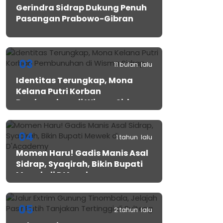
Gerindra Sidrap Dukung Penuh
Pasangan Prabowo-Gibran
03
11 bulan lalu
Identitas Terungkap, Mona
Kelana Putri Korban
Pembunuhan di Wisma Sidrap
04
1 tahun lalu
Momen Haru! Gadis Manis Asal
Sidrap, Syaqirah, Bikin Bupati
Mewek di D’Academy​
05
2 tahun lalu