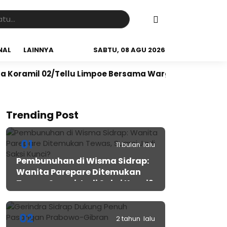
NAL
LAINNYA
SABTU, 08 AGU 2026
l 02/Tellu Limpoe Bersama Warga Gelar Karya Bakti B
Trending Post
01
11 bulan lalu
Pembunuhan di Wisma Sidrap:
Wanita Parepare Ditemukan
Tewas, Suami Jadi Saksi Kunci?
02
2 tahun lalu