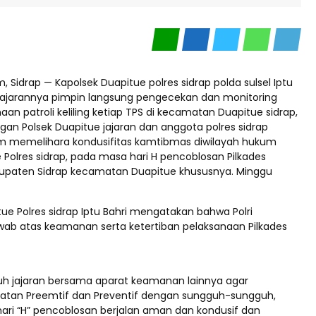
, Sidrap — Kapolsek Duapitue polres sidrap polda sulsel Iptu
jajarannya pimpin langsung pengecekan dan monitoring
an patroli keliling ketiap TPS di kecamatan Duapitue sidrap,
an Polsek Duapitue jajaran dan anggota polres sidrap
lam memelihara kondusifitas kamtibmas diwilayah hukum
 Polres sidrap, pada masa hari H pencoblosan Pilkades
bupaten Sidrap kecamatan Duapitue khususnya. Minggu
ue Polres sidrap Iptu Bahri mengatakan bahwa Polri
ab atas keamanan serta ketertiban pelaksanaan Pilkades
uruh jajaran bersama aparat keamanan lainnya agar
atan Preemtif dan Preventif dengan sungguh-sungguh,
hari “H” pencoblosan berjalan aman dan kondusif dan