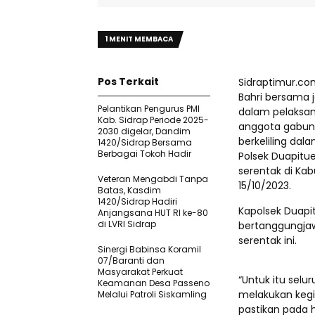
1 MENIT MEMBACA
Pos Terkait
Sidraptimur.com
Bahri bersama 
Pelantikan Pengurus PMI
dalam pelaksana
Kab. Sidrap Periode 2025-
anggota gabung
2030 digelar, Dandim
berkeliling da
1420/Sidrap Bersama
Berbagai Tokoh Hadir
Polsek Duapitue
serentak di Ka
Veteran Mengabdi Tanpa
15/10/2023.
Batas, Kasdim
1420/Sidrap Hadiri
Kapolsek Duapit
Anjangsana HUT RI ke-80
di LVRI Sidrap
bertanggungjaw
serentak ini.
Sinergi Babinsa Koramil
07/Baranti dan
Masyarakat Perkuat
“Untuk itu sel
Keamanan Desa Passeno
melakukan kegi
Melalui Patroli Siskamling
pastikan pada 