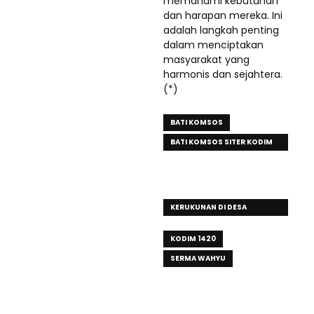
memahami kebutuhan
dan harapan mereka. Ini
adalah langkah penting
dalam menciptakan
masyarakat yang
harmonis dan sejahtera.
(*)
BATI KOMSOS
BATI KOMSOS SITER KODIM
1420/SIDRAP SERMA WAHYU
SUHENDRO ANJANGSANA KE
RUMAH WARGA
KERUKUNAN DI DESA
KALEMPANG
KODIM 1420
SERMA WAHYU