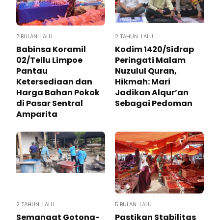
7 BULAN LALU
2 TAHUN LALU
Babinsa Koramil
Kodim 1420/Sidrap
02/Tellu Limpoe
Peringati Malam
Pantau
Nuzulul Quran,
Ketersediaan dan
Hikmah: Mari
Harga Bahan Pokok
Jadikan Alqur’an
di Pasar Sentral
Sebagai Pedoman
Amparita
2 TAHUN LALU
5 BULAN LALU
Semangat Gotong-
Pastikan Stabilitas