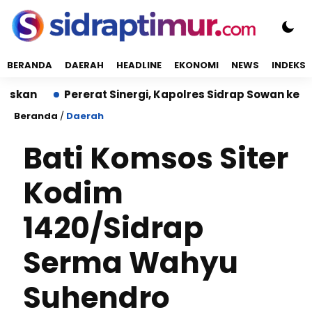
BERANDA
DAERAH
HEADLINE
EKONOMI
NEWS
INDEKS
n
Pererat Sinergi, Kapolres Sidrap Sowan ke Wakil B
Beranda
/
Daerah
Bati Komsos Siter
Kodim
1420/Sidrap
Serma Wahyu
Suhendro