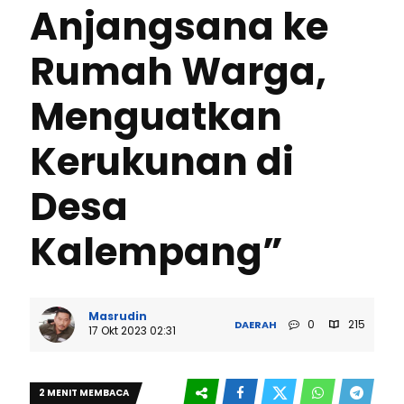
Anjangsana ke
Rumah Warga,
Menguatkan
Kerukunan di
Desa
Kalempang”
Masrudin
0
215
DAERAH
17 Okt 2023 02:31
2 MENIT MEMBACA