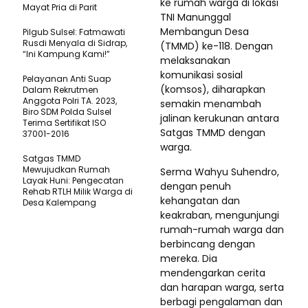
ke rumah warga di lokasi
Mayat Pria di Parit
TNI Manunggal
Membangun Desa
Pilgub Sulsel: Fatmawati
Rusdi Menyala di Sidrap,
(TMMD) ke-118. Dengan
“Ini Kampung Kami!”
melaksanakan
komunikasi sosial
Pelayanan Anti Suap
(komsos), diharapkan
Dalam Rekrutmen
Anggota Polri TA. 2023,
semakin menambah
Biro SDM Polda Sulsel
jalinan kerukunan antara
Terima Sertifikat ISO
Satgas TMMD dengan
37001-2016
warga.
Satgas TMMD
Mewujudkan Rumah
Serma Wahyu Suhendro,
Layak Huni: Pengecatan
dengan penuh
Rehab RTLH Milik Warga di
kehangatan dan
Desa Kalempang
keakraban, mengunjungi
rumah-rumah warga dan
berbincang dengan
mereka. Dia
mendengarkan cerita
dan harapan warga, serta
berbagi pengalaman dan