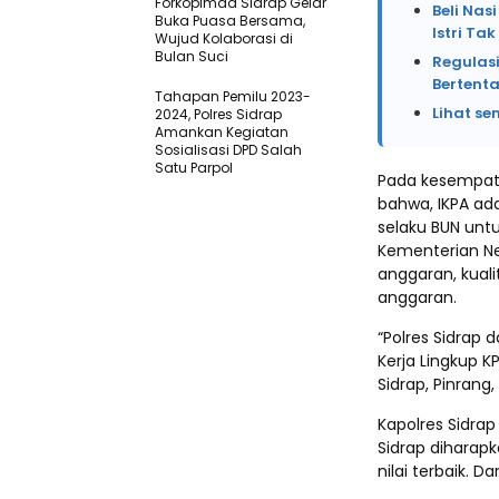
Forkopimda Sidrap Gelar
Beli Na
Buka Puasa Bersama,
Istri Ta
Wujud Kolaborasi di
Bulan Suci
Regulasi
Bertent
Tahapan Pemilu 2023-
Lihat se
2024, Polres Sidrap
Amankan Kegiatan
Sosialisasi DPD Salah
Satu Parpol
Pada kesempata
bahwa, IKPA ad
selaku BUN unt
Kementerian Ne
anggaran, kuali
anggaran.
“Polres Sidrap 
Kerja Lingkup KP
Sidrap, Pinrang,
Kapolres Sidra
Sidrap diharap
nilai terbaik. D