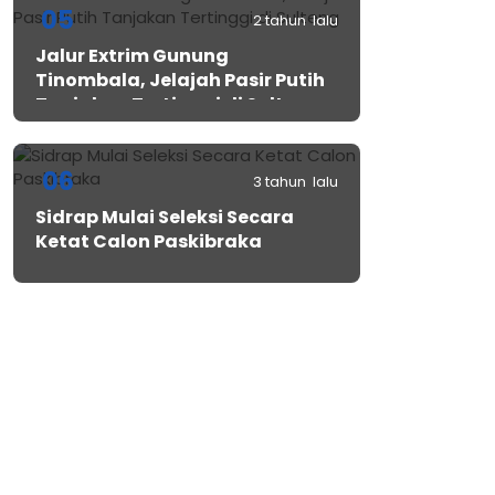
05
2 tahun lalu
Jalur Extrim Gunung
Tinombala, Jelajah Pasir Putih
Tanjakan Tertinggi di Sulteng
06
3 tahun lalu
Sidrap Mulai Seleksi Secara
Ketat Calon Paskibraka