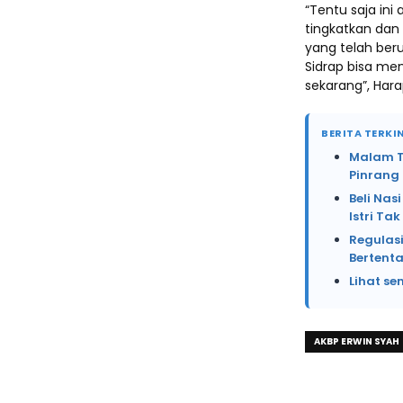
“Tentu saja ini
tingkatkan dan
yang telah beru
Sidrap bisa men
sekarang”, Har
BERITA TERKIN
Malam Te
Pinrang
Beli Na
Istri Ta
Regulasi
Bertent
Lihat se
AKBP ERWIN SYAH