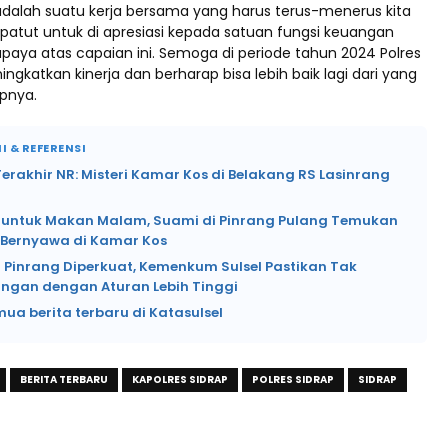
 adalah suatu kerja bersama yang harus terus-menerus kita
 patut untuk di apresiasi kepada satuan fungsi keuangan
paya atas capaian ini. Semoga di periode tahun 2024 Polres
ingkatkan kinerja dan berharap bisa lebih baik lagi dari yang
apnya.
I & REFERENSI
rakhir NR: Misteri Kamar Kos di Belakang RS Lasinrang
si untuk Makan Malam, Suami di Pinrang Pulang Temukan
k Bernyawa di Kamar Kos
 Pinrang Diperkuat, Kemenkum Sulsel Pastikan Tak
angan dengan Aturan Lebih Tinggi
mua berita terbaru di Katasulsel
BERITA TERBARU
KAPOLRES SIDRAP
POLRES SIDRAP
SIDRAP