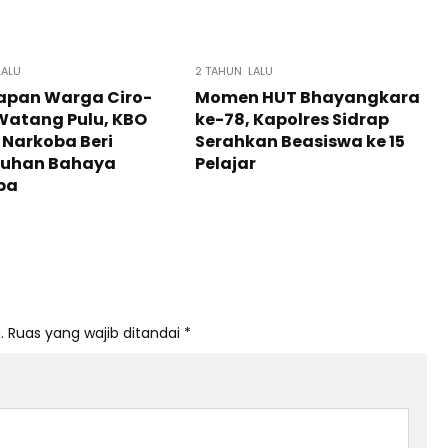
LALU
2 TAHUN LALU
apan Warga Ciro-
Momen HUT Bhayangkara
Watang Pulu, KBO
ke-78, Kapolres Sidrap
 Narkoba Beri
Serahkan Beasiswa ke 15
luhan Bahaya
Pelajar
ba
.
Ruas yang wajib ditandai
*