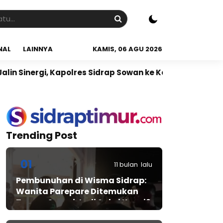
NAL
LAINNYA
KAMIS, 06 AGU 2026
ergi, Kapolres Sidrap Sowan ke Ketua NU Sidrap
Sidr
Trending Post
01
11 bulan lalu
Pembunuhan di Wisma Sidrap:
Wanita Parepare Ditemukan
Tewas, Suami Jadi Saksi Kunci?