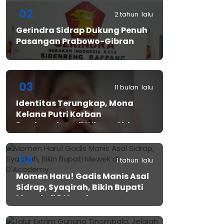
02
2 tahun lalu
Gerindra Sidrap Dukung Penuh
Pasangan Prabowo-Gibran
03
11 bulan lalu
Identitas Terungkap, Mona
Kelana Putri Korban
Pembunuhan di Wisma Sidrap
04
1 tahun lalu
Momen Haru! Gadis Manis Asal
Sidrap, Syaqirah, Bikin Bupati
Mewek di D’Academy​