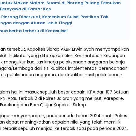
si untuk Makan Malam, Suami di Pinrang Pulang Temukan
k Bernyawa di Kamar Kos
 Pinrang Diperkuat, Kemenkum Sulsel Pastikan Tak
angan dengan Aturan Lebih Tinggi
mua berita terbaru di Katasulsel
n tersebut, Kapolres Sidrap AKBP Erwin Syah menyampaikan
alah Indikator yang ditetapkan oleh Kementerian Keuangan
uk mengukur kualitas kinerja pelaksanaan anggaran belanja
gara/Lembaga dari sisi kualitas implementasi perencanaan
tas pelaksanaan anggaran, dan kualitas hasil pelaksanaan
dalam hal ini masuk sepuluh besar capain IKPA dari 107 Satuan
PN. Atau terbaik 2 di Polres Jajaran yang meliputi Parepare,
 Enrekang dan Barru”, Ujar Kapolres Sidrap.
p juga menyampaikan, pada periode tahun 2024 nanti, Polres
kan dapat meningkatkan capaian nilai yang telah memiliki
ari terbaik sepuluh menjadi ke terbaik satu pada periode 2024.