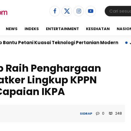
NEWS
INDEKS
ENTERTAINMENT
KESEHATAN
NASIO
etani Kuasai Teknologi Pertanian Modern
Jalin Sin
rap Raih Penghargaan
Satker Lingkup KPPN
Capaian IKPA
0
248
SIDRAP