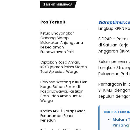
2 MENIT MEMBACA
Pos Terkait
Sidraptimur.c
Lingkup KPPN Pa
Ketua Bhayangkari
Cabang Sidrap
SIDRAP – Polre
Melakukan Anjangsana
di Satuan Kerja
ke Kediaman
Anggaran (IKPA)
Purnawirawan Polri
Selain penerim
Ciptakan Rasa Aman,
KRYD jajaran Polres Sidrap
Langkah Strate
Tuai Apresiasi Warga
Pelayanan Perb
Babinsa Watang Pulu Cek
Perhargaan ini 
Harga Bahan Pokok di
S.I.K.M.H denga
Pasar Lawawoi, Pastikan
Stabil dan Aman untuk
sepuluh dengan 
Warga
Kodim 1420/Sidrap Gelar
BERITA TERKIN
Penanaman Pohon
Malam Te
Peneduh
Pinrang