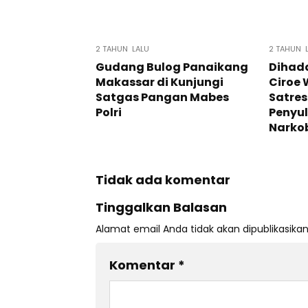
2 TAHUN LALU
2 TAHUN 
Gudang Bulog Panaikang
Dihad
Makassar di Kunjungi
Ciroe 
Satgas Pangan Mabes
Satres
Polri
Penyu
Narko
Tidak ada komentar
Tinggalkan Balasan
Alamat email Anda tidak akan dipublikasikan
Komentar
*