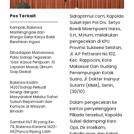
Pos Terkait
Sidraptimur.com, Kapolda
Sulsel Irjen Pol Drs. Setyo
Kompak, Babinsa
Boedi Moempoeni Harso,
Maritengngae dan
S.H., M.Hum, melakukan
Warga Gelar Karya Bakti
pengecekan di KPU
Bersihkan Irigasi
Provinsi Sulawesi Selatan,
Dihadapan Mahasiswa,
Jl. A.P Pettarani No.102,
Polisi Sidrap Tegaskan
Kec. Rappocini, Kota
‘Gas’ Kasus Penipuan: 10
Makassar Dan Gudang
Laporan Masuk, Oknum
Siap Disikat
Penampungan Kotak
Suara, Jl. Dokter Insinyur
Babinsa Kodim
Sutami (KIMA), Senin,
1420/Sidrap Perkuat
(30/10).
Sinergi dengan
Masyarakat Melalui Safari
Subuh Berjamaah dan
Dalam pengecekan ke
Komsos di Wilayah
kantor penyelenggara
Binaan
Pilkada tersebut, Kapolda
Sulsel didampingi Karo
Sambut HUT RI yang Ke-
79, Babinsa Koramil 1420-
Ops, Dir Intelkam,
06/Panca Rijang Latih
Kabidhumas dan Kabid