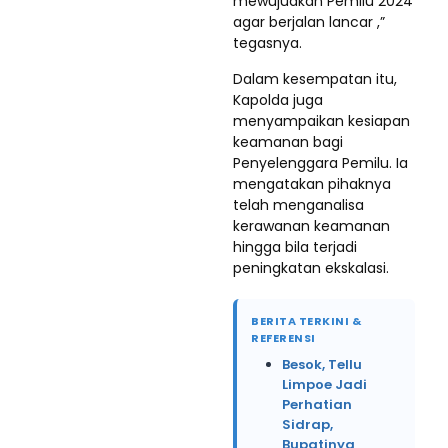
mewujudkan Pemilu 2024
agar berjalan lancar ,”
tegasnya.
Dalam kesempatan itu,
Kapolda juga
menyampaikan kesiapan
keamanan bagi
Penyelenggara Pemilu. Ia
mengatakan pihaknya
telah menganalisa
kerawanan keamanan
hingga bila terjadi
peningkatan ekskalasi.
BERITA TERKINI &
REFERENSI
Besok, Tellu
Limpoe Jadi
Perhatian
Sidrap,
Bupatinya