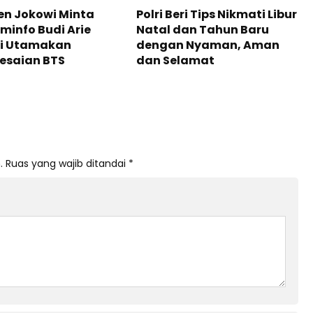
en Jokowi Minta
Polri Beri Tips Nikmati Libur
info Budi Arie
Natal dan Tahun Baru
di Utamakan
dengan Nyaman, Aman
esaian BTS
dan Selamat
.
Ruas yang wajib ditandai
*