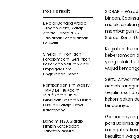
Pos Terkait
SIDRAP – Wujud
binaan, Babinsa
Belajar Bahasa Arab di
melaksanakan 
Tengah Alam, Sidrap
membangun rum
Arabic Camp 2025
Sidrap, Senin (0
Tawarkan Pengalaman
Edukatif
Kegiatan itu m
Sinergi TNI, Polri, dan
kebersamaan da
Forkopimcam: Bersihkan
yang selain be
Pasar dan Saluran Air di
wujud kemanggu
Empagae Demi
Lingkungan Sehat
Sertu Anwar m
Rombongan Tim Wasev
adalah tanggun
TMMD Ke-118 Kodim
terjalin usaha
1420/Sidrap Tinjau
kekompakan dan
Pekerjaan Sasaran Fisik di
Dusun 3 Paraja, Desa
binaannya.
Kalempang
Gotong royong 
Dandim 1420/Sidrap
para Babinsa, 
Pimpin Korp Raport
mengatasi kesu
Jabatan Perwira
kesulitan warg