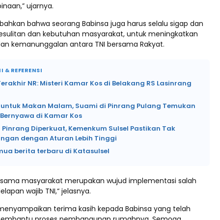
naan,” ujarnya.
ahkan bahwa seorang Babinsa juga harus selalu sigap dan
esulitan dan kebutuhan masyarakat, untuk meningkatkan
an kemanunggalan antara TNI bersama Rakyat.
I & REFERENSI
rakhir NR: Misteri Kamar Kos di Belakang RS Lasinrang
si untuk Makan Malam, Suami di Pinrang Pulang Temukan
k Bernyawa di Kamar Kos
 Pinrang Diperkuat, Kemenkum Sulsel Pastikan Tak
angan dengan Aturan Lebih Tinggi
mua berita terbaru di Katasulsel
ersama masyarakat merupakan wujud implementasi salah
delapan wajib TNI,“ jelasnya.
menyampaikan terima kasih kepada Babinsa yang telah
 membantu proses pembangunan rumahnya. Semoga