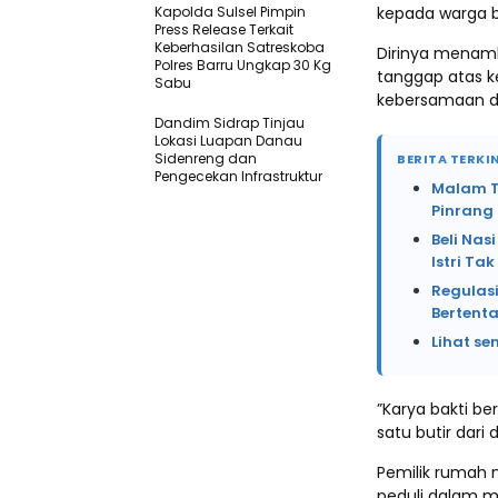
Kapolda Sulsel Pimpin
kepada warga bi
Press Release Terkait
Keberhasilan Satreskoba
Dirinya menamb
Polres Barru Ungkap 30 Kg
tanggap atas k
Sabu
kebersamaan d
Dandim Sidrap Tinjau
Lokasi Luapan Danau
Sidenreng dan
BERITA TERKIN
Pengecekan Infrastruktur
Malam Te
Pinrang
Beli Na
Istri Ta
Regulasi
Bertent
Lihat se
”Karya bakti b
satu butir dari 
Pemilik rumah 
peduli dalam