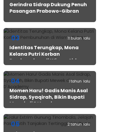
Gerindra Sidrap Dukung Penuh
Pasangan Prabowo-Gibran
03
11 bulan lalu
Identitas Terungkap, Mona
Kelana Putri Korban
Pembunuhan di Wisma Sidrap
04
1 tahun lalu
Momen Haru! Gadis Manis Asal
Sidrap, Syaqirah, Bikin Bupati
Mewek di D’Academy​
05
2 tahun lalu