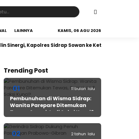
NAL
LAINNYA
KAMIS, 06 AGU 2026
rgi, Kapolres Sidrap Sowan ke Ketua NU Sidrap
Sidra
Trending Post
01
11 bulan lalu
Pembunuhan di Wisma Sidrap:
Wanita Parepare Ditemukan
Tewas, Suami Jadi Saksi Kunci?
02
2 tahun lalu