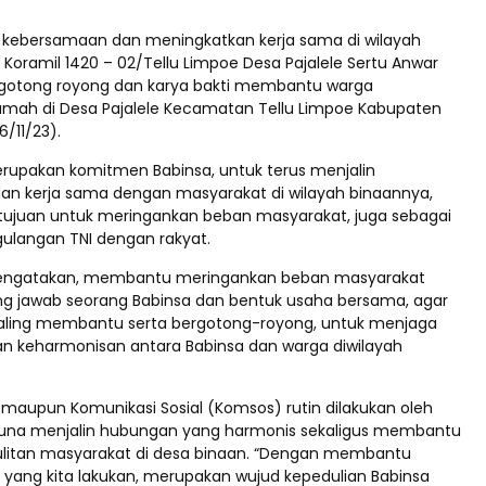
 kebersamaan dan meningkatkan kerja sama di wilayah
 Koramil 1420 – 02/Tellu Limpoe Desa Pajalele Sertu Anwar
gotong royong dan karya bakti membantu warga
ah di Desa Pajalele Kecamatan Tellu Limpoe Kabupaten
6/11/23).
erupakan komitmen Babinsa, untuk terus menjalin
n kerja sama dengan masyarakat di wilayah binaannya,
rtujuan untuk meringankan beban masyarakat, juga sebagai
langan TNI dengan rakyat.
engatakan, membantu meringankan beban masyarakat
g jawab seorang Babinsa dan bentuk usaha bersama, agar
 saling membantu serta bergotong-royong, untuk menjaga
 keharmonisan antara Babinsa dan warga diwilayah
maupun Komunikasi Sosial (Komsos) rutin dilakukan oleh
guna menjalin hubungan yang harmonis sekaligus membantu
litan masyarakat di desa binaan. “Dengan membantu
a yang kita lakukan, merupakan wujud kepedulian Babinsa