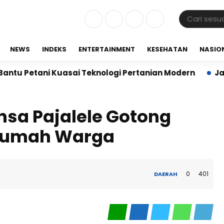
NEWS
INDEKS
ENTERTAINMENT
KESEHATAN
NASIO
tani Kuasai Teknologi Pertanian Modern
Jalin Sine
nsa Pajalele Gotong
Rumah Warga
0
401
DAERAH