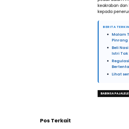
keakraban dan 
kepada penerus
BERITA TERKIN
Malam Te
Pinrang
Beli Na
Istri Ta
Regulasi
Bertent
Lihat se
BABINSA PAJALELE
Pos Terkait