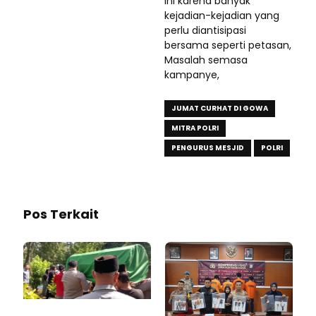
ini karena banyak
kejadian-kejadian yang
perlu diantisipasi
bersama seperti petasan,
Masalah semasa
kampanye,
JUMAT CURHAT DI GOWA
MITRA POLRI
PENGURUS MESJID
POLRI
Pos Terkait