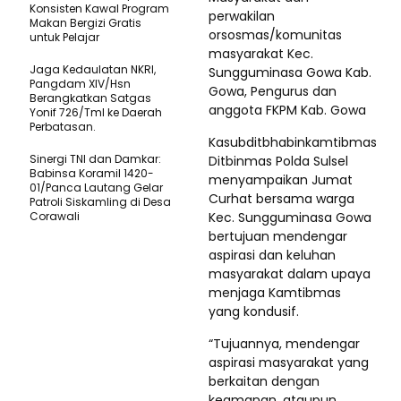
Konsisten Kawal Program
perwakilan
Makan Bergizi Gratis
orsosmas/komunitas
untuk Pelajar
masyarakat Kec.
Jaga Kedaulatan NKRI,
Sungguminasa Gowa Kab.
Pangdam XIV/Hsn
Gowa, Pengurus dan
Berangkatkan Satgas
anggota FKPM Kab. Gowa
Yonif 726/Tml ke Daerah
Perbatasan.
Kasubditbhabinkamtibmas
Sinergi TNI dan Damkar:
Ditbinmas Polda Sulsel
Babinsa Koramil 1420-
menyampaikan Jumat
01/Panca Lautang Gelar
Curhat bersama warga
Patroli Siskamling di Desa
Corawali
Kec. Sungguminasa Gowa
bertujuan mendengar
aspirasi dan keluhan
masyarakat dalam upaya
menjaga Kamtibmas
yang kondusif.
“Tujuannya, mendengar
aspirasi masyarakat yang
berkaitan dengan
keamanan, ataupun