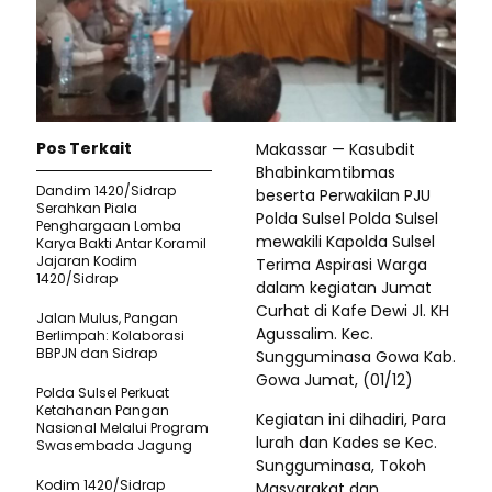
Pos Terkait
Makassar — Kasubdit
Bhabinkamtibmas
Dandim 1420/Sidrap
beserta Perwakilan PJU
Serahkan Piala
Polda Sulsel Polda Sulsel
Penghargaan Lomba
mewakili Kapolda Sulsel
Karya Bakti Antar Koramil
Jajaran Kodim
Terima Aspirasi Warga
1420/Sidrap
dalam kegiatan Jumat
Curhat di Kafe Dewi Jl. KH
Jalan Mulus, Pangan
Agussalim. Kec.
Berlimpah: Kolaborasi
BBPJN dan Sidrap
Sungguminasa Gowa Kab.
Gowa Jumat, (01/12)
Polda Sulsel Perkuat
Ketahanan Pangan
Kegiatan ini dihadiri, Para
Nasional Melalui Program
lurah dan Kades se Kec.
Swasembada Jagung
Sungguminasa, Tokoh
Kodim 1420/Sidrap
Masyarakat dan