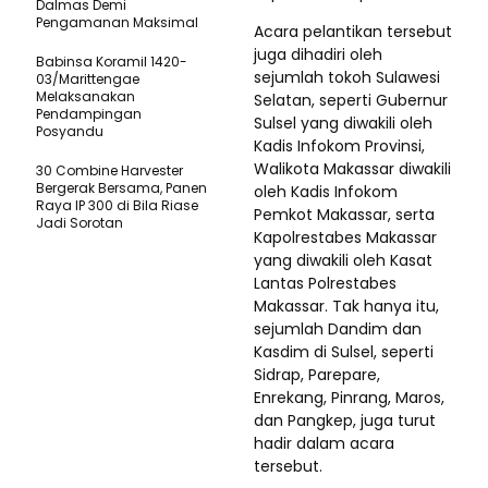
Dalmas Demi
Pengamanan Maksimal
Acara pelantikan tersebut
juga dihadiri oleh
Babinsa Koramil 1420-
sejumlah tokoh Sulawesi
03/Marittengae
Melaksanakan
Selatan, seperti Gubernur
Pendampingan
Sulsel yang diwakili oleh
Posyandu
Kadis Infokom Provinsi,
Walikota Makassar diwakili
30 Combine Harvester
Bergerak Bersama, Panen
oleh Kadis Infokom
Raya IP 300 di Bila Riase
Pemkot Makassar, serta
Jadi Sorotan
Kapolrestabes Makassar
yang diwakili oleh Kasat
Lantas Polrestabes
Makassar. Tak hanya itu,
sejumlah Dandim dan
Kasdim di Sulsel, seperti
Sidrap, Parepare,
Enrekang, Pinrang, Maros,
dan Pangkep, juga turut
hadir dalam acara
tersebut.