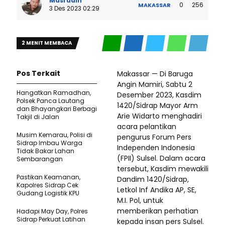
Masrudin
0
256
MAKASSAR
3 Des 2023 02:29
2 MENIT MEMBACA
Pos Terkait
Makassar — Di Baruga
Angin Mamiri, Sabtu 2
Hangatkan Ramadhan,
Desember 2023, Kasdim
Polsek Panca Lautang
1420/Sidrap Mayor Arm
dan Bhayangkari Berbagi
Arie Widarto menghadiri
Takjil di Jalan
acara pelantikan
Musim Kemarau, Polisi di
pengurus Forum Pers
Sidrap Imbau Warga
Independen Indonesia
Tidak Bakar Lahan
(FPII) Sulsel. Dalam acara
Sembarangan
tersebut, Kasdim mewakili
Pastikan Keamanan,
Dandim 1420/Sidrap,
Kapolres Sidrap Cek
Letkol Inf Andika AP, SE,
Gudang Logistik KPU
M.I. Pol, untuk
memberikan perhatian
Hadapi May Day, Polres
Sidrap Perkuat Latihan
kepada insan pers Sulsel.