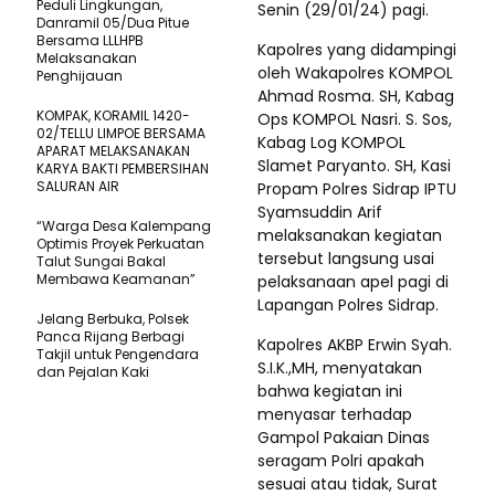
Peduli Lingkungan,
Senin (29/01/24) pagi.
Danramil 05/Dua Pitue
Bersama LLLHPB
Kapolres yang didampingi
Melaksanakan
oleh Wakapolres KOMPOL
Penghijauan
Ahmad Rosma. SH, Kabag
KOMPAK, KORAMIL 1420-
Ops KOMPOL Nasri. S. Sos,
02/TELLU LIMPOE BERSAMA
Kabag Log KOMPOL
APARAT MELAKSANAKAN
Slamet Paryanto. SH, Kasi
KARYA BAKTI PEMBERSIHAN
SALURAN AIR
Propam Polres Sidrap IPTU
Syamsuddin Arif
“Warga Desa Kalempang
melaksanakan kegiatan
Optimis Proyek Perkuatan
tersebut langsung usai
Talut Sungai Bakal
Membawa Keamanan”
pelaksanaan apel pagi di
Lapangan Polres Sidrap.
Jelang Berbuka, Polsek
Panca Rijang Berbagi
Kapolres AKBP Erwin Syah.
Takjil untuk Pengendara
S.I.K.,MH, menyatakan
dan Pejalan Kaki
bahwa kegiatan ini
menyasar terhadap
Gampol Pakaian Dinas
seragam Polri apakah
sesuai atau tidak, Surat