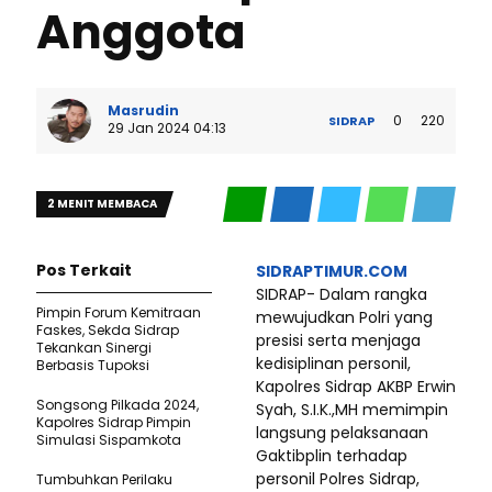
Anggota
Masrudin
0
220
SIDRAP
29 Jan 2024 04:13
2 MENIT MEMBACA
Pos Terkait
SIDRAPTIMUR.COM
SIDRAP- Dalam rangka
Pimpin Forum Kemitraan
mewujudkan Polri yang
Faskes, Sekda Sidrap
presisi serta menjaga
Tekankan Sinergi
kedisiplinan personil,
Berbasis Tupoksi
Kapolres Sidrap AKBP Erwin
Songsong Pilkada 2024,
Syah, S.I.K.,MH memimpin
Kapolres Sidrap Pimpin
langsung pelaksanaan
Simulasi Sispamkota
Gaktibplin terhadap
personil Polres Sidrap,
Tumbuhkan Perilaku