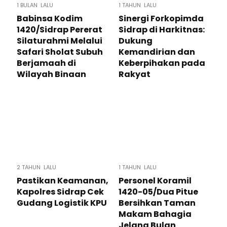
1 BULAN LALU
1 TAHUN LALU
Babinsa Kodim
Sinergi Forkopimda
1420/Sidrap Pererat
Sidrap di Harkitnas:
Silaturahmi Melalui
Dukung
Safari Sholat Subuh
Kemandirian dan
Berjamaah di
Keberpihakan pada
Wilayah Binaan
Rakyat
2 TAHUN LALU
1 TAHUN LALU
Pastikan Keamanan,
Personel Koramil
Kapolres Sidrap Cek
1420-05/Dua Pitue
Gudang Logistik KPU
Bersihkan Taman
Makam Bahagia
Jelang Bulan