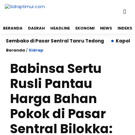
BERANDA
DAERAH
HEADLINE
EKONOMI
NEWS
INDEKS
embako di Pasar Sentral Tanru Tedong
Kapolres Si
Beranda
/
Sidrap
Babinsa Sertu
Rusli Pantau
Harga Bahan
Pokok di Pasar
Sentral Bilokka: