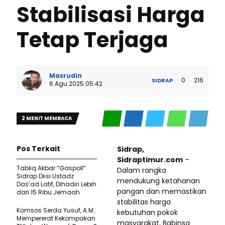
Stabilisasi Harga
Tetap Terjaga
Masrudin
0
216
SIDRAP
6 Agu 2025 05:42
2 MENIT MEMBACA
Pos Terkait
Sidrap,
Sidraptimur.com
–
Tabliq Akbar “Gaspoll”
Dalam rangka
Sidrap Diisi Ustadz
mendukung ketahanan
Das’ad Latif, Dihadiri Lebih
pangan dan memastikan
dari 15 Ribu Jemaah
stabilitas harga
Komsos Serda Yusuf, A.M.:
kebutuhan pokok
Mempererat Kekompakan
masyarakat, Babinsa