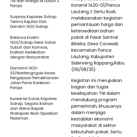
TNI dan Warga di Dusun 3
Koramil 1420-01/Panca
Paraja
Lautang,.t Sertu Rusli,
Surprise, Kapolres Sidrap
melaksanakan kegiatan
Terima Kejutan Dari
pemantauan harga dan
Dandim 1420 Sidrap
ketersediaan bahan
pokok di Pasar Sentral
Babinsa Kodim
1420/Sidrap Gelar Safari
Bilokka, Desa Corawali,
Subuh dan Komsos,
Kecamatan Panca
Eratkan Kedekatan
Lautang, Kabupaten
dengan Masyarakat
Sidenreng Rappang,Rabu
Danramil 1420-
(06/08/25)
03/Maritengngae Awasi
Pengerjaan Pemeliharaan
Kegiatan ini merupakan
Jalan Poros Karebosi-
bagian dari tugas
Paraja
kewilayahan TNI dalam
Kunker ke Sulsel, Kapolres
mendukung program
Sidrap: Segala Arahan
pemerintah, khususnya
dan Atensi Bapak
dalam menjaga
Wakapolri Akan Dijadikan
Pedoman
kestabilan ekonomi
masyarakat di sektor
kebutuhan pokok. Sertu