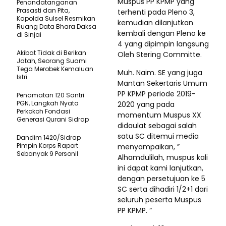
Muspus PP KPMP yang
Penandatanganan
Prasasti dan Pita,
terhenti pada Pleno 3,
Kapolda Sulsel Resmikan
kemudian dilanjutkan
Ruang Data Bhara Daksa
kembali dengan Pleno ke
di Sinjai
4 yang dipimpin langsung
Akibat Tidak di Berikan
Oleh Stering Committe.
Jatah, Seorang Suami
Tega Merobek Kemaluan
Muh. Naim. SE yang juga
Istri
Mantan Sekertaris Umum
PP KPMP periode 2019-
Penamatan 120 Santri
PGN, Langkah Nyata
2020 yang pada
Perkokoh Fondasi
momentum Muspus XX
Generasi Qurani Sidrap
didaulat sebagai salah
satu SC ditemui media
Dandim 1420/Sidrap
Pimpin Korps Raport
menyampaikan, ”
Sebanyak 9 Personil
Alhamdulilah, muspus kali
ini dapat kami lanjutkan,
dengan persetujuan ke 5
SC serta dihadiri 1/2+1 dari
seluruh peserta Muspus
PP KPMP. “