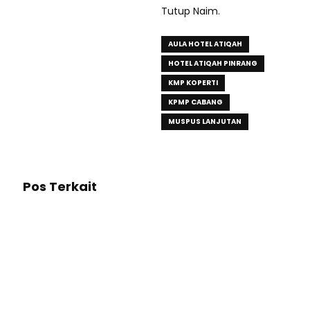
Tutup Naim.
AULA HOTEL ATIQAH
HOTEL ATIQAH PINRANG
KMP KOPERTI
KPMP CABANG
MUSPUS LANJUTAN
Pos Terkait