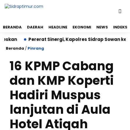
BERANDA
DAERAH
HEADLINE
EKONOMI
NEWS
INDEKS
kan
Pererat Sinergi, Kapolres Sidrap Sowan ke Wakil
Beranda
/
Pinrang
16 KPMP Cabang
dan KMP Koperti
Hadiri Muspus
lanjutan di Aula
Hotel Atiqah