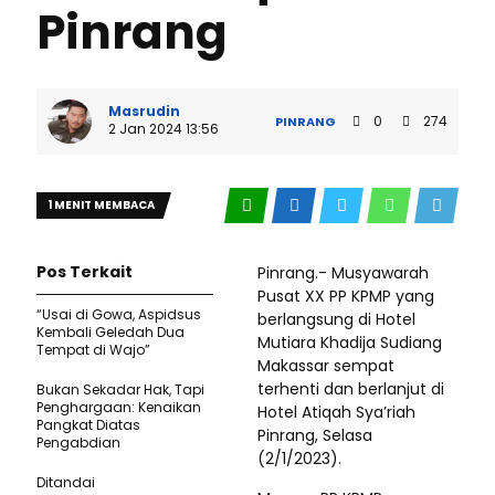
Pinrang
Masrudin
0
274
PINRANG
2 Jan 2024 13:56
1 MENIT MEMBACA
Pos Terkait
Pinrang.- Musyawarah
Pusat XX PP KPMP yang
“Usai di Gowa, Aspidsus
berlangsung di Hotel
Kembali Geledah Dua
Mutiara Khadija Sudiang
Tempat di Wajo”
Makassar sempat
terhenti dan berlanjut di
Bukan Sekadar Hak, Tapi
Penghargaan: Kenaikan
Hotel Atiqah Sya’riah
Pangkat Diatas
Pinrang, Selasa
Pengabdian
(2/1/2023).
Ditandai