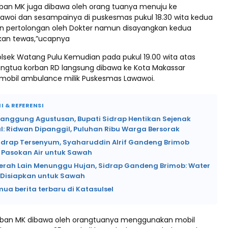
rban MK juga dibawa oleh orang tuanya menuju ke
woi dan sesampainya di puskesmas pukul 18.30 wita kedua
an pertolongan oleh Dokter namun disayangkan kedua
kan tewas,”ucapnya
sek Watang Pulu Kemudian pada pukul 19.00 wita atas
ngtua korban RD langsung dibawa ke Kota Makassar
obil ambulance milik Puskesmas Lawawoi.
I & REFERENSI
Panggung Agustusan, Bupati Sidrap Hentikan Sejenak
l: Ridwan Dipanggil, Puluhan Ribu Warga Bersorak
Sidrap Tersenyum, Syaharuddin Alrif Gandeng Brimob
 Pasokan Air untuk Sawah
erah Lain Menunggu Hujan, Sidrap Gandeng Brimob: Water
Disiapkan untuk Sawah
mua berita terbaru di Katasulsel
rban MK dibawa oleh orangtuanya menggunakan mobil