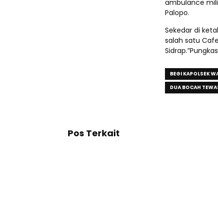
ambulance mili
Palopo.
Sekedar di keta
salah satu Caf
Sidrap.”Pungkas
BEGI KAPOLSEK W
DUA BOCAH TEWA
Pos Terkait