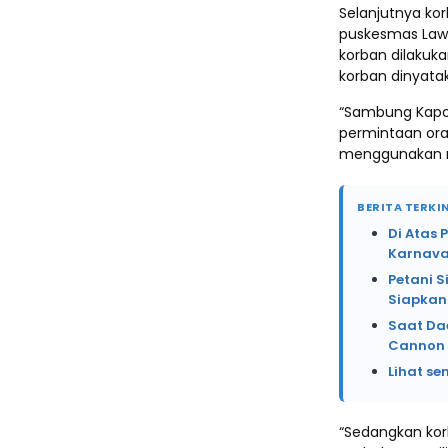
Selanjutnya ko
puskesmas Lawa
korban dilakuk
korban dinyata
“Sambung Kapol
permintaan ora
menggunakan m
BERITA TERKIN
Di Atas 
Karnava
Petani 
Siapkan
Saat Da
Cannon 
Lihat se
“Sedangkan ko