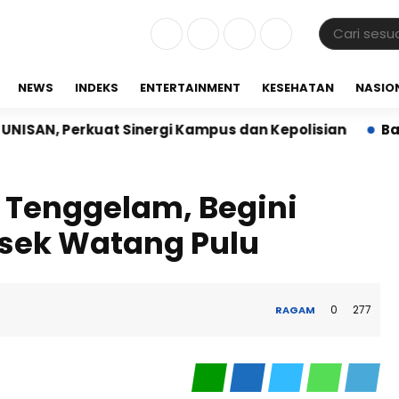
NEWS
INDEKS
ENTERTAINMENT
KESEHATAN
NASIO
rkuat Sinergi Kampus dan Kepolisian
Babinsa Kora
 Tenggelam, Begini
lsek Watang Pulu
0
277
RAGAM