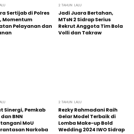
ALU
2 TAHUN LALU
a Sertijab di Polres
Jadi Juara Bertahan,
p, Momentum
MTsN 2 Sidrap Serius
atan Pelayanan dan
Rekrut Anggota Tim Bola
anan
Volli dan Takraw
ALU
2 TAHUN LALU
t Sinergi, Pemkab
Rezky Rahmadani Raih
 dan BNN
Gelar Model Terbaik di
tangani MoU
Lomba Make-up Bold
rantasan Narkoba
Wedding 2024 IWO Sidrap