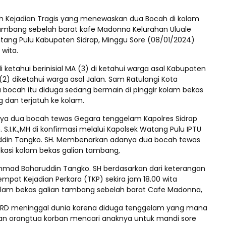
h Kejadian Tragis yang menewaskan dua Bocah di kolam
ambang sebelah barat kafe Madonna Kelurahan Uluale
ng Pulu Kabupaten Sidrap, Minggu Sore (08/01/2024)
 wita.
i ketahui berinisial MA (3) di ketahui warga asal Kabupaten
(2) diketahui warga asal Jalan. Sam Ratulangi Kota
 bocah itu diduga sedang bermain di pinggir kolam bekas
 dan terjatuh ke kolam.
ya dua bocah tewas Gegara tenggelam Kapolres Sidrap
. S.I.K.,MH di konfirmasi melalui Kapolsek Watang Pulu IPTU
din Tangko. SH. Membenarkan adanya dua bocah tewas
okasi kolam bekas galian tambang,
hmad Baharuddin Tangko. SH berdasarkan dari keterangan
 Tempat Kejadian Perkara (TKP) sekira jam 18.00 wita
lam bekas galian tambang sebelah barat Cafe Madonna,
 RD meninggal dunia karena diduga tenggelam yang mana
an orangtua korban mencari anaknya untuk mandi sore