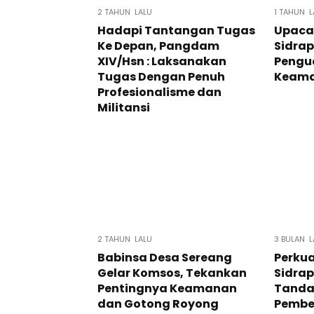
2 TAHUN LALU
1 TAHUN L
Hadapi Tantangan Tugas
Upacar
Ke Depan, Pangdam
Sidra
XIV/Hsn : Laksanakan
Pengu
Tugas Dengan Penuh
Keam
Profesionalisme dan
Militansi
2 TAHUN LALU
3 BULAN L
Babinsa Desa Sereang
Perkua
Gelar Komsos, Tekankan
Sidrap
Pentingnya Keamanan
Tanda
dan Gotong Royong
Pembe