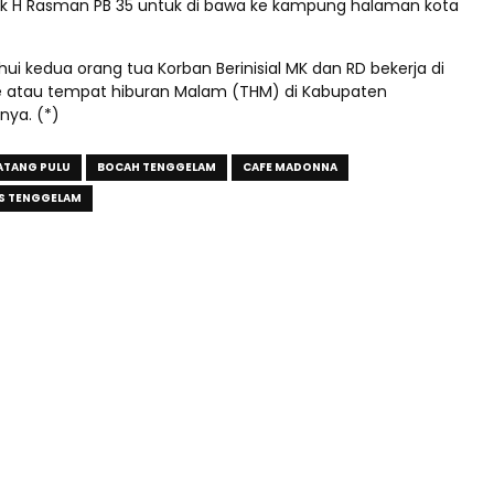
k H Rasman PB 35 untuk di bawa ke kampung halaman kota
hui kedua orang tua Korban Berinisial MK dan RD bekerja di
e atau tempat hiburan Malam (THM) di Kabupaten
nya. (*)
ATANG PULU
BOCAH TENGGELAM
CAFE MADONNA
S TENGGELAM