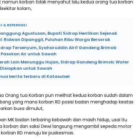
ak namun korban tidak menyahut lalu kedua orang tua korban
isekitar kolam,
I & REFERENSI
Panggung Agustusan, Bupati Sidrap Hentikan Sejenak
l: Ridwan Dipanggil, Puluhan Ribu Warga Bersorak
Sidrap Tersenyum, Syaharuddin Alrif Gandeng Brimob
 Pasokan Air untuk Sawah
erah Lain Menunggu Hujan, Sidrap Gandeng Brimob: Water
Disiapkan untuk Sawah
mua berita terbaru di Katasulsel
a Orang tua Korban pun melihat kedua korban sudah dalam
bang yang mana korban RD posisi badan menghadap keatas
rkan busa dimulut,
an MK badan terbaring kebawah dan masih hidup, usai itu
a korban dan saksi Dewi langsung mengambil sepeda motor
orban RD menuju ke puskesmas.