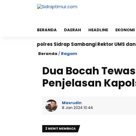
BERANDA
DAERAH
HEADLINE
EKONOMI
Kapolres Sidrap Sambangi Rektor UMS dan UNISAN, Pe
Beranda
/
Ragam
Dua Bocah Tewas
Penjelasan Kapo
Masrudin
8 Jan 2024 10:44
2 MENIT MEMBACA