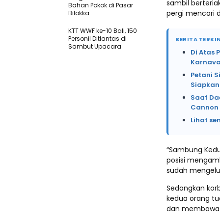
sambil berteri
Bahan Pokok di Pasar
pergi mencari d
Bilokka
KTT WWF ke-10 Bali, 150
Personil Ditlantas di
BERITA TERKIN
Sambut Upacara
Di Atas 
Karnava
Petani 
Siapkan
Saat Da
Cannon 
Lihat se
“Sambung Kedu
posisi mengam
sudah mengelua
Sedangkan korb
kedua orang tu
dan membawa k