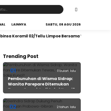
NAL
LAINNYA
SABTU, 08 AGU 2026
mil 02/Tellu Limpoe Bersama Warga Gelar Karya Bakti 
Trending Post
01
11 bulan lalu
Pembunuhan di Wisma Sidrap:
Wanita Parepare Ditemukan
Tewas, Suami Jadi Saksi Kunci?
02
2 tahun lalu