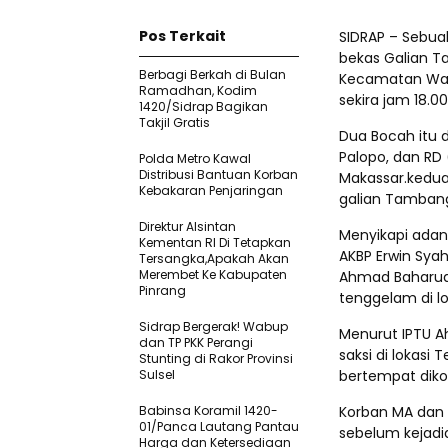
Pos Terkait
SIDRAP – Sebua
bekas Galian T
Berbagi Berkah di Bulan
Kecamatan Wata
Ramadhan, Kodim
sekira jam 18.00
1420/Sidrap Bagikan
Takjil Gratis
Dua Bocah itu d
Palopo, dan RD 
Polda Metro Kawal
Distribusi Bantuan Korban
Makassar.kedua
Kebakaran Penjaringan
galian Tambang
Direktur Alsintan
Menyikapi adan
Kementan RI Di Tetapkan
AKBP Erwin Syah
Tersangka,Apakah Akan
Merembet Ke Kabupaten
Ahmad Baharud
Pinrang
tenggelam di l
Sidrap Bergerak! Wabup
Menurut IPTU A
dan TP PKK Perangi
saksi di lokasi
Stunting di Rakor Provinsi
Sulsel
bertempat diko
Babinsa Koramil 1420-
Korban MA dan
01/Panca Lautang Pantau
sebelum kejadi
Harga dan Ketersediaan