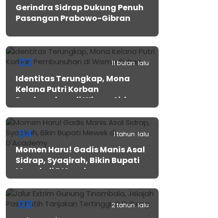
Gerindra Sidrap Dukung Penuh
Pasangan Prabowo-Gibran
03
11 bulan lalu
Identitas Terungkap, Mona
Kelana Putri Korban
Pembunuhan di Wisma Sidrap
04
1 tahun lalu
Momen Haru! Gadis Manis Asal
Sidrap, Syaqirah, Bikin Bupati
Mewek di D’Academy​
05
2 tahun lalu