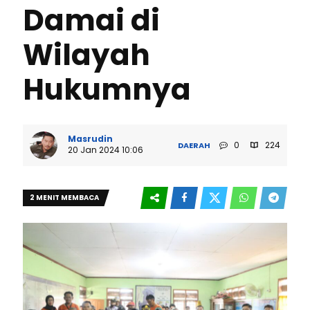
Damai di
Wilayah
Hukumnya
Masrudin
0
224
DAERAH
20 Jan 2024 10:06
2 MENIT MEMBACA