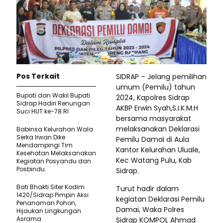
Pos Terkait
SIDRAP – Jelang pemilihan
umum (Pemilu) tahun
Bupati dan Wakil Bupati
2024, Kapolres Sidrap
Sidrap Hadiri Renungan
AKBP Erwin Syah,S.I.K.M.H
Suci HUT ke-78 RI
bersama masyarakat
melaksanakan Deklarasi
Babinsa Kelurahan Wala
Serka Irwan Dike
Pemilu Damai di Aula
Mendampingi Tim
Kantor Kelurahan Uluale,
Kesehatan Melaksanakan
Kec Watang Pulu, Kab
Kegiatan Posyandu dan
Posbindu
Sidrap.
​Bati Bhakti Siter Kodim
Turut hadir dalam
1420/Sidrap Pimpin Aksi
kegiatan Deklarasi Pemilu
Penanaman Pohon,
Damai, Waka Polres
Hijaukan Lingkungan
Asrama
Sidrap KOMPOL Ahmad