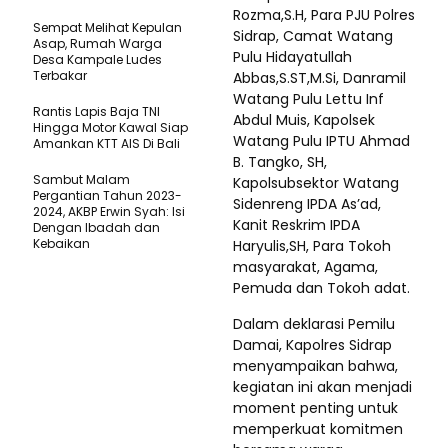
Rozma,S.H, Para PJU Polres
Sempat Melihat Kepulan
Sidrap, Camat Watang
Asap, Rumah Warga
Pulu Hidayatullah
Desa Kampale Ludes
Terbakar
Abbas,S.ST,M.Si, Danramil
Watang Pulu Lettu Inf
Rantis Lapis Baja TNI
Abdul Muis, Kapolsek
Hingga Motor Kawal Siap
Watang Pulu IPTU Ahmad
Amankan KTT AIS Di Bali
B. Tangko, SH,
Sambut Malam
Kapolsubsektor Watang
Pergantian Tahun 2023-
Sidenreng IPDA As’ad,
2024, AKBP Erwin Syah: Isi
Kanit Reskrim IPDA
Dengan Ibadah dan
Kebaikan
Haryulis,SH, Para Tokoh
masyarakat, Agama,
Pemuda dan Tokoh adat.
Dalam deklarasi Pemilu
Damai, Kapolres Sidrap
menyampaikan bahwa,
kegiatan ini akan menjadi
moment penting untuk
memperkuat komitmen