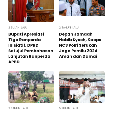
2 BULAN LALU
2 TAHUN LALU
Bupati Apresiasi
Depan Jamaah
Tiga Ranperda
Habib Syech, Kaops
Inisiatif, DPRD
NCS Polri Serukan
Setujui Pembahasan
Jaga Pemilu 2024
Lanjutan Ranperda
Aman dan Damai
APBD
2 TAHUN LALU
5 BULAN LALU