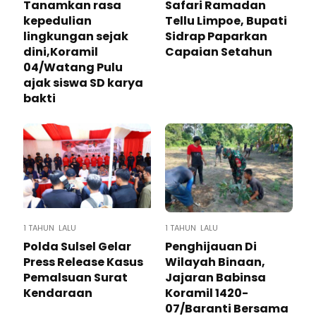
Tanamkan rasa
Safari Ramadan
kepedulian
Tellu Limpoe, Bupati
lingkungan sejak
Sidrap Paparkan
dini,Koramil
Capaian Setahun
04/Watang Pulu
ajak siswa SD karya
bakti
1 TAHUN LALU
1 TAHUN LALU
Polda Sulsel Gelar
Penghijauan Di
Press Release Kasus
Wilayah Binaan,
Pemalsuan Surat
Jajaran Babinsa
Kendaraan
Koramil 1420-
07/Baranti Bersama