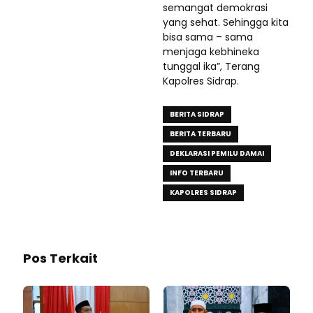
semangat demokrasi
yang sehat. Sehingga kita
bisa sama – sama
menjaga kebhineka
tunggal ika”, Terang
Kapolres Sidrap.
BERITA SIDRAP
BERITA TERBARU
DEKLARASI PEMILU DAMAI
INFO TERBARU
KAPOLRES SIDRAP
Pos Terkait