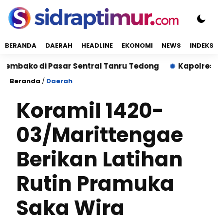
BERANDA
DAERAH
HEADLINE
EKONOMI
NEWS
INDEKS
ko di Pasar Sentral Tanru Tedong
Kapolres Sidrap
Beranda
/
Daerah
Koramil 1420-
03/Marittengae
Berikan Latihan
Rutin Pramuka
Saka Wira