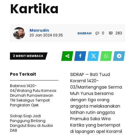
Kartika
Masrudin
0
283
DAERAH
20 Jan 2024 03:35
2 MENIT MEMBACA
Pos Terkait
SIDRAP — Bati Tuud
Koramil 1420-
Babinsa 1420-
03/Maritengngae Serma
04/Watang Pulu Komsos
Muh Yunus bersama
Dirumah Purnawirawan
dengan tiga orang
TNI Sekaligus Tempat
Pangkalan Ojek
anggota melaksanakan
latihan rutin anggota
Sidrap Siap Jadi
Pramuka Saka Wira
Panggung Bintang
Kartika yang bertempat
Dangdut Baru di Audisi
DA8
di lapangan apel Koramil