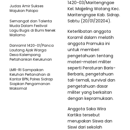
1420-03/Maritengngae
Judas Amir Sukses
Kel. Majjeling Watang Kec.
Majukan Palopo
Maritengngae Kab. Sidrap.
Sabtu (20/01/20204).
Semangat dan Talenta
Muda Dalam Festival
Lagu Bugis di Bumi Nenek
Keterlibatan anggota
Mallomo
Koramil dalam melatih
anggota Pramuka ini
Danramil 1420-01/Panca
untuk memberi
Lautang Ajak Warga
Desa Kalempang
pengetahuan tentang
Pertahankan Kerukunan
materi-materi militer
seperti Peraturan Baris-
LMR-RI Sampaikan
Berbaris, pengetahuan
Keluhan Pertanahan di
Kantor BPN, Polres Sidrap
tali-temali, survival dan
Siapkan Pengamanan
pengetahuan dasar
Maksimal
militer yang berkaitan
dengan kepramukaan.
Anggota Saka Wira
Kartika tersebut
merupakan Siswa dan
Siswi dari sekolah