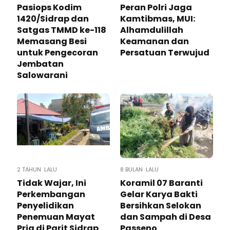
Pasiops Kodim
Peran Polri Jaga
1420/Sidrap dan
Kamtibmas, MUI:
Satgas TMMD ke-118
Alhamdulillah
Memasang Besi
Keamanan dan
untuk Pengecoran
Persatuan Terwujud
Jembatan
Salowarani
2 TAHUN LALU
8 BULAN LALU
Tidak Wajar, Ini
Koramil 07 Baranti
Perkembangan
Gelar Karya Bakti
Penyelidikan
Bersihkan Selokan
Penemuan Mayat
dan Sampah di Desa
Pria di Parit Sidrap
Passeno