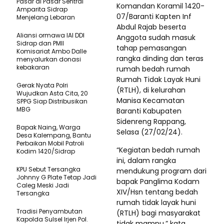
Pasar di Pasar Sentral
Komandan Koramil 1420-
Amparita Sidrap
07/Baranti Kapten Inf
Menjelang Lebaran
Abdul Rajab beserta
Aliansi ormawa IAI DDI
Anggota sudah masuk
Sidrap dan PMII
tahap pemasangan
Komisariat Ambo Dalle
rangka dinding dan teras
menyalurkan donasi
kebakaran
rumah bedah rumah
Rumah Tidak Layak Huni
Gerak Nyata Polri
(RTLH), di kelurahan
Wujudkan Asta Cita, 20
Manisa Kecamatan
SPPG Siap Distribusikan
MBG
Baranti Kabupaten
Sidenreng Rappang,
Bapak Naing, Warga
Selasa (27/02/24).
Desa Kalempang, Bantu
Perbaikan Mobil Patroli
“Kegiatan bedah rumah
Kodim 1420/Sidrap
ini, dalam rangka
KPU Sebut Tersangka
mendukung program dari
Johnny G Plate Tetap Jadi
bapak Panglima Kodam
Caleg Meski Jadi
XIV/Hsn tentang bedah
Tersangka
rumah tidak layak huni
Tradisi Penyambutan
(RTLH) bagi masyarakat
Kapolda Sulsel Irjen Pol.
tidak mampu,” kata