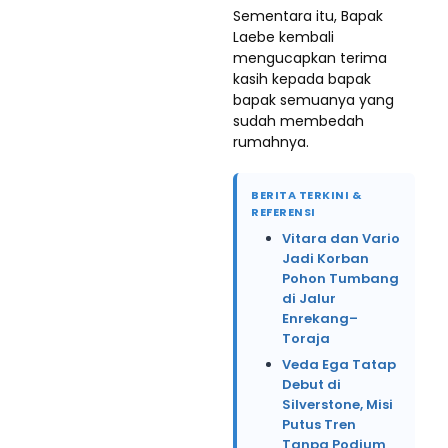
Sementara itu, Bapak
Laebe kembali
mengucapkan terima
kasih kepada bapak
bapak semuanya yang
sudah membedah
rumahnya.
BERITA TERKINI &
REFERENSI
Vitara dan Vario
Jadi Korban
Pohon Tumbang
di Jalur
Enrekang–
Toraja
Veda Ega Tatap
Debut di
Silverstone, Misi
Putus Tren
Tanpa Podium