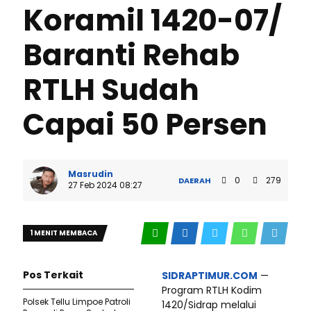
Koramil 1420-07/
Baranti Rehab
RTLH Sudah
Capai 50 Persen
Masrudin
0
279
DAERAH
27 Feb 2024 08:27
1 MENIT MEMBACA
Pos Terkait
SIDRAPTIMUR.COM
—
Program RTLH Kodim
Polsek Tellu Limpoe Patroli
1420/Sidrap melalui