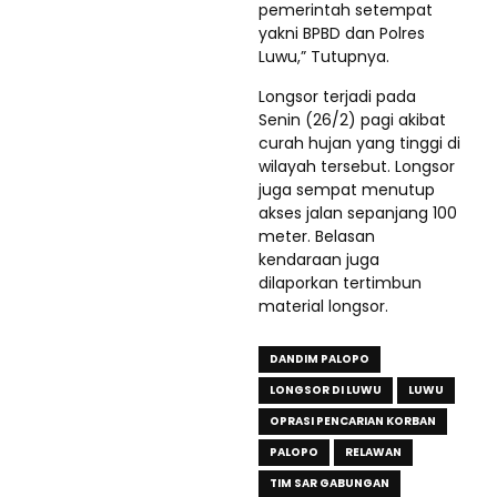
pemerintah setempat
yakni BPBD dan Polres
Luwu,” Tutupnya.
Longsor terjadi pada
Senin (26/2) pagi akibat
curah hujan yang tinggi di
wilayah tersebut. Longsor
juga sempat menutup
akses jalan sepanjang 100
meter. Belasan
kendaraan juga
dilaporkan tertimbun
material longsor.
DANDIM PALOPO
LONGSOR DI LUWU
LUWU
OPRASI PENCARIAN KORBAN
PALOPO
RELAWAN
TIM SAR GABUNGAN