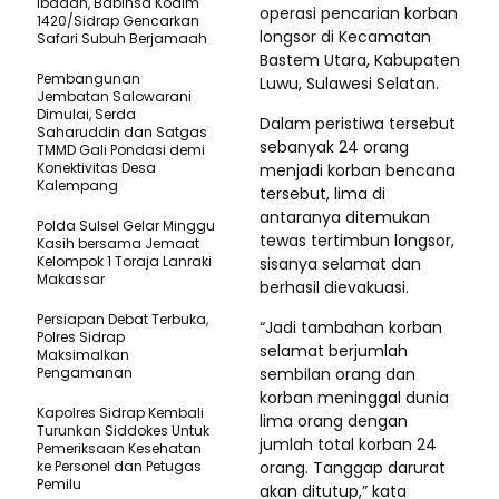
Ibadah, Babinsa Kodim
operasi pencarian korban
1420/Sidrap Gencarkan
longsor di Kecamatan
Safari Subuh Berjamaah
Bastem Utara, Kabupaten
Pembangunan
Luwu, Sulawesi Selatan.
Jembatan Salowarani
Dimulai, Serda
Dalam peristiwa tersebut
Saharuddin dan Satgas
sebanyak 24 orang
TMMD Gali Pondasi demi
Konektivitas Desa
menjadi korban bencana
Kalempang
tersebut, lima di
antaranya ditemukan
Polda Sulsel Gelar Minggu
tewas tertimbun longsor,
Kasih bersama Jemaat
Kelompok 1 Toraja Lanraki
sisanya selamat dan
Makassar
berhasil dievakuasi.
Persiapan Debat Terbuka,
“Jadi tambahan korban
Polres Sidrap
selamat berjumlah
Maksimalkan
Pengamanan
sembilan orang dan
korban meninggal dunia
Kapolres Sidrap Kembali
lima orang dengan
Turunkan Siddokes Untuk
jumlah total korban 24
Pemeriksaan Kesehatan
ke Personel dan Petugas
orang. Tanggap darurat
Pemilu
akan ditutup,” kata