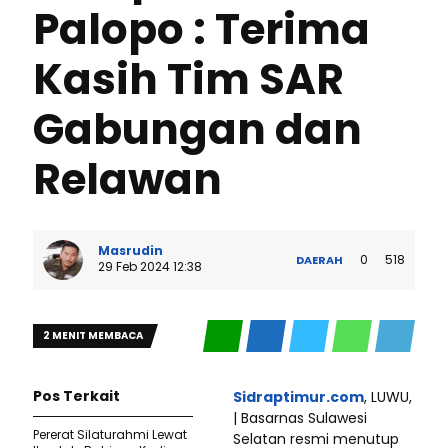
Palopo : Terima
Kasih Tim SAR
Gabungan dan
Relawan
Masrudin
0
518
DAERAH
29 Feb 2024 12:38
2 MENIT MEMBACA
Pos Terkait
Sidraptimur.com
, LUWU,
| Basarnas Sulawesi
Pererat Silaturahmi Lewat
Selatan resmi menutup