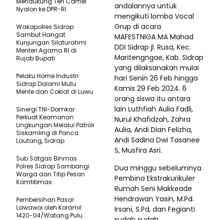
Mendukung Teh Camel
andalannya untuk
Nyalon ke DPR-RI
mengikuti lomba Vocal
Grup di acara
Wakapolres Sidrap
Sambut Hangat
MAFESTNIGA MA Mahad
Kunjungan Silaturahmi
DDI Sidrap jl. Rusa, Kec.
Menteri Agama RI di
Maritengngae, Kab. Sidrap
Rujab Bupati
yang dilaksanakan mulai
Pelaku Home Industri
hari Senin 26 Feb hingga
Sidrap Dalami Mutu
Kamis 29 Feb 2024. 6
Mente dan Coklat di Luwu
orang siswa itu antara
lain Luthfiah Aulia Fadli,
Sinergi TNI-Damkar
Perkuat Keamanan
Nurul Khafidzah, Zahra
Lingkungan Melalui Patroli
Aulia, Andi Dian Felizha,
Siskamling di Panca
Andi Sadina Dwi Tasanee
Lautang, Sidrap
S, Musfira Asri.
Sub Satgas Binmas
Polres Sidrap Sambangi
Dua minggu sebelumnya
Warga dan Titip Pesan
Pembina Ekstrakurikuler
Kamtibmas
Rumah Seni Makkeade
Hendrawan Yasin, M.Pd.
Pembersihan Pasar
Lawawoi oleh Koramil
Irsani, S.Pd, dan Fegianti
1420-04/Watang Pulu
sudah sudah