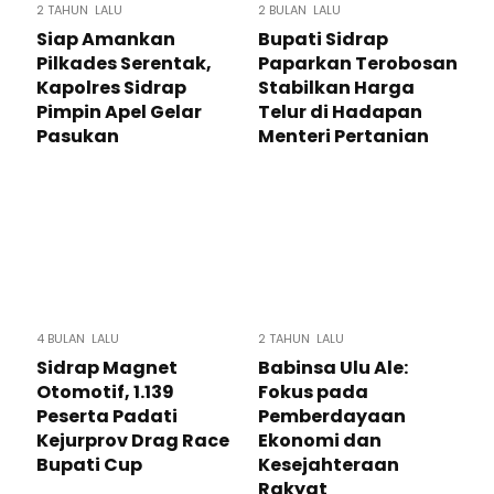
2 TAHUN LALU
2 BULAN LALU
Siap Amankan
Bupati Sidrap
Pilkades Serentak,
Paparkan Terobosan
Kapolres Sidrap
Stabilkan Harga
Pimpin Apel Gelar
Telur di Hadapan
Pasukan
Menteri Pertanian
4 BULAN LALU
2 TAHUN LALU
Sidrap Magnet
Babinsa Ulu Ale:
Otomotif, 1.139
Fokus pada
Peserta Padati
Pemberdayaan
Kejurprov Drag Race
Ekonomi dan
Bupati Cup
Kesejahteraan
Rakyat