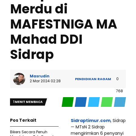
Merdu di
MAFESTNIGA MA
Mahad DDI
Sidrap
Masrudin
0
PENDIDIKAN
RAGAM
2 Mar 2024 02:28
768
1 MENIT MEMBACA
Pos Terkait
Sidraptimur.com
, Sidrap
— MTsN 2 Sidrap
Bikers Secara Penuh
mengirimkan 6 penyanyi