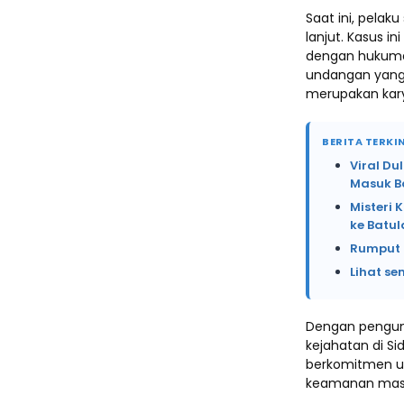
Saat ini, pelak
lanjut. Kasus i
dengan hukuma
undangan yang b
merupakan kary
BERITA TERKIN
Viral Du
Masuk B
Misteri 
ke Batu
Rumput 
Lihat se
Dengan pengung
kejahatan di Si
berkomitmen un
keamanan masy