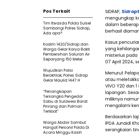
Pos Terkait
SIDRAP,
Sidrap
mengungkap ka
Tim Itwasda Polda Sulsel
dalam beberapa 
Sambangi Polres Sidrap,
berhasil diama
Ada apa?
Kasus pencurian 
Kodim 1420/Sidrap dan
yang kehilanga
Warga Gelar Karya Bakti
Pembersihan Saluran Air
misterius pada 
Sepanjang 150 Meter
07 April 2024, s
Wujudkan Polisi
Menurut Pelapo
Berakhlak, Polres Sidrap
atau meletakka
Gelar Maulid 1447 H
VIVO Y20 dan 1 
“Penangkapan
lapangan. Sesa
Tersangka Pengedar
miliknya namun 
Sabu di Sulawesi Barat:
mengalami kerug
Pinrang dan Polman
Terlibat”
Berdasarkan la
Warga Abdsir Sambut
IPDA Junaidi Kh
Hangat Personil Polda Di
serangkaian tin
Acara Minggu Kasih