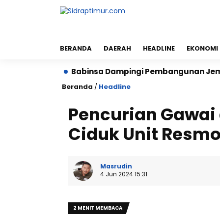
BERANDA
DAERAH
HEADLINE
EKONOMI
gan
Babinsa Dampingi Pembangunan Jembatan Sung
Beranda
/
Headline
Pencurian Gawai d
Ciduk Unit Resmo
Masrudin
4 Jun 2024 15:31
2 MENIT MEMBACA