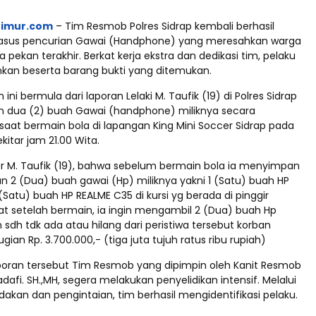
timur.com
– Tim Resmob Polres Sidrap kembali berhasil
sus pencurian Gawai (Handphone) yang meresahkan warga
pekan terakhir. Berkat kerja ekstra dan dedikasi tim, pelaku
nkan beserta barang bukti yang ditemukan.
ini bermula dari laporan Lelaki M. Taufik (19) di Polres Sidrap
n dua (2) buah Gawai (handphone) miliknya secara
saat bermain bola di lapangan King Mini Soccer Sidrap pada
ekitar jam 21.00 Wita.
r M. Taufik (19), bahwa sebelum bermain bola ia menyimpan
n 2 (Dua) buah gawai (Hp) miliknya yakni 1 (Satu) buah HP
(Satu) buah HP REALME C35 di kursi yg berada di pinggir
at setelah bermain, ia ingin mengambil 2 (Dua) buah Hp
sdh tdk ada atau hilang dari peristiwa tersebut korban
ian Rp. 3.700.000,- (tiga juta tujuh ratus ribu rupiah)
poran tersebut Tim Resmob yang dipimpin oleh Kanit Resmob
adafi. SH.,MH, segera melakukan penyelidikan intensif. Melalui
dakan dan pengintaian, tim berhasil mengidentifikasi pelaku.