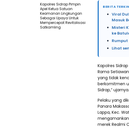
Kapolres Sidrap Pimpin
BERITA TERKIN
Apel Ketua Satuan
Keamanan Lingkungan
Viral Du
Sebagai Upaya Untuk
Masuk B
Mempercepat Revitalisasi
Satkamling
Misteri 
ke Batu
Rumput 
Lihat se
Kapolres Sidrap
Rama Setiawan. 
yang tidak kena
berkomitmen u
Sidrap,” ujarny
Pelaku yang di
Panara Makassa
Lappa, Kec. Wat
mengamankan 2
merek Realmi C