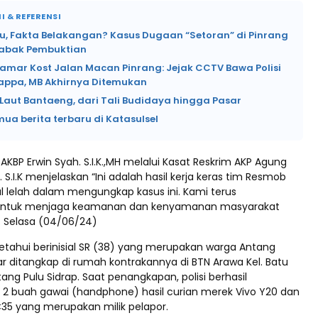
I & REFERENSI
lu, Fakta Belakangan? Kasus Dugaan “Setoran” di Pinrang
abak Pembuktian
Kamar Kost Jalan Macan Pinrang: Jejak CCTV Bawa Polisi
lappa, MB Akhirnya Ditemukan
Laut Bantaeng, dari Tali Budidaya hingga Pasar
mua berita terbaru di Katasulsel
 AKBP Erwin Syah. S.I.K.,MH melalui Kasat Reskrim AKP Agung
S.I.K menjelaskan “Ini adalah hasil kerja keras tim Resmob
l lelah dalam mengungkap kasus ini. Kami terus
ntuk menjaga keamanan dan kenyamanan masyarakat
a. Selasa (04/06/24)
ketahui berinisial SR (38) yang merupakan warga Antang
r ditangkap di rumah kontrakannya di BTN Arawa Kel. Batu
ang Pulu Sidrap. Saat penangkapan, polisi berhasil
 buah gawai (handphone) hasil curian merek Vivo Y20 dan
35 yang merupakan milik pelapor.