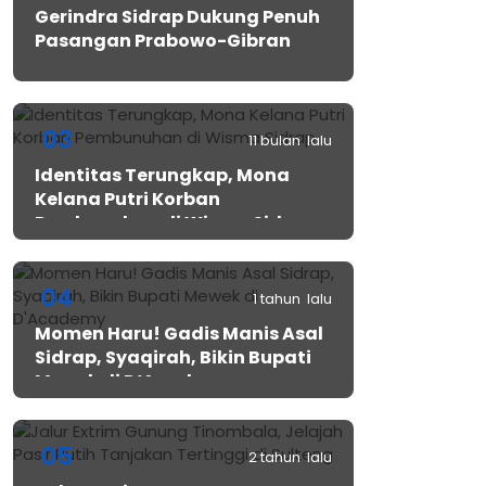
Gerindra Sidrap Dukung Penuh
Pasangan Prabowo-Gibran
03
11 bulan lalu
Identitas Terungkap, Mona
Kelana Putri Korban
Pembunuhan di Wisma Sidrap
04
1 tahun lalu
Momen Haru! Gadis Manis Asal
Sidrap, Syaqirah, Bikin Bupati
Mewek di D’Academy​
05
2 tahun lalu