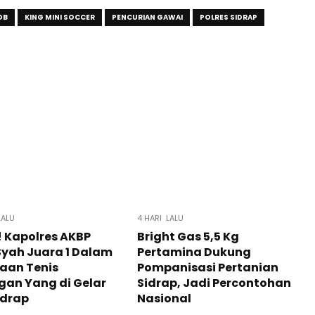
OB
KING MINI SOCCER
PENCURIAN GAWAI
POLRES SIDRAP
LALU
4 HARI LALU
 Kapolres AKBP
Bright Gas 5,5 Kg
Syah Juara 1 Dalam
Pertamina Dukung
aan Tenis
Pompanisasi Pertanian
an Yang di Gelar
Sidrap, Jadi Percontohan
Sidrap
Nasional