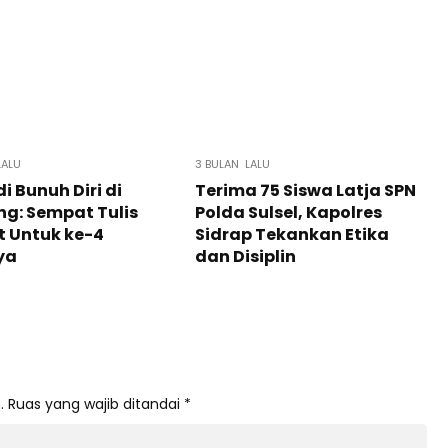
LALU
3 BULAN LALU
i Bunuh Diri di
Terima 75 Siswa Latja SPN
g: Sempat Tulis
Polda Sulsel, Kapolres
 Untuk ke-4
Sidrap Tekankan Etika
ya
dan Disiplin
.
Ruas yang wajib ditandai
*