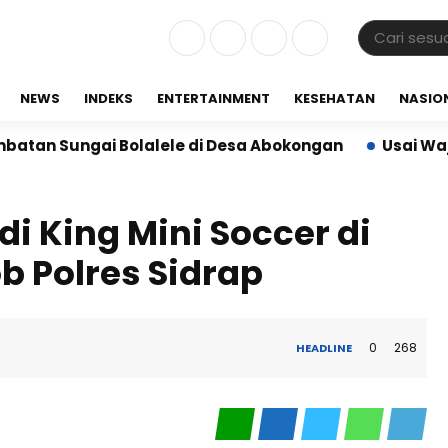
NEWS
INDEKS
ENTERTAINMENT
KESEHATAN
NASIO
ai Bolalele di Desa Abokongan
Usai Wajo, KJI Sul
i King Mini Soccer di
b Polres Sidrap
0
268
HEADLINE