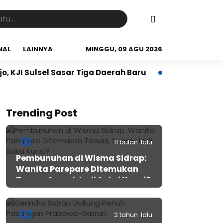
NAL
LAINNYA
MINGGU, 09 AGU 2026
sel Sasar Tiga Daerah Baru
Babinsa Koramil 05/Dua 
Trending Post
01
11 bulan lalu
Pembunuhan di Wisma Sidrap:
Wanita Parepare Ditemukan
Tewas, Suami Jadi Saksi Kunci?
02
2 tahun lalu