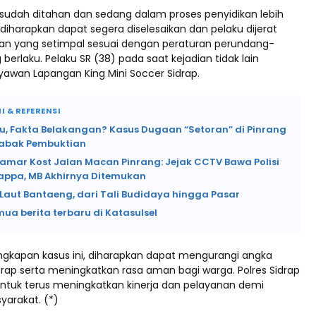
u sudah ditahan dan sedang dalam proses penyidikan lebih
ni diharapkan dapat segera diselesaikan dan pelaku dijerat
n yang setimpal sesuai dengan peraturan perundang-
erlaku. Pelaku SR (38) pada saat kejadian tidak lain
awan Lapangan King Mini Soccer Sidrap.
I & REFERENSI
lu, Fakta Belakangan? Kasus Dugaan “Setoran” di Pinrang
abak Pembuktian
Kamar Kost Jalan Macan Pinrang: Jejak CCTV Bawa Polisi
lappa, MB Akhirnya Ditemukan
Laut Bantaeng, dari Tali Budidaya hingga Pasar
mua berita terbaru di Katasulsel
kapan kasus ini, diharapkan dapat mengurangi angka
drap serta meningkatkan rasa aman bagi warga. Polres Sidrap
tuk terus meningkatkan kinerja dan pelayanan demi
arakat. (*)