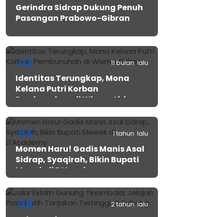
Gerindra Sidrap Dukung Penuh
Pasangan Prabowo-Gibran
03
11 bulan lalu
Identitas Terungkap, Mona
Kelana Putri Korban
Pembunuhan di Wisma Sidrap
04
1 tahun lalu
Momen Haru! Gadis Manis Asal
Sidrap, Syaqirah, Bikin Bupati
Mewek di D’Academy​
05
2 tahun lalu