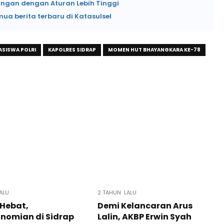
angan dengan Aturan Lebih Tinggi
mua berita terbaru di Katasulsel
ASISWA POLRI
KAPOLRES SIDRAP
MOMEN HUT BHAYANGKARA KE-78
ALU
2 TAHUN LALU
Hebat,
Demi Kelancaran Arus
nomian di Sidrap
Lalin, AKBP Erwin Syah