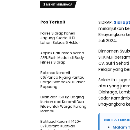
2 MENIT MEMBACA
Pos Terkait
SIDRAP,
Sidrap
melanjutkan ke
Polres Sidrap Panen
Bhayangkara ke-
Jagung Kuartal II Di
Juli 2024.
Lahan Seluas 5 Hektar
Dimomen Syukura
Appink Harumkan Nama
S.I.K.M.H bersam
APPI, Raih Medali di Body
Fitness Sidrap
Cv. Sufri Sehat
Pelajar yang ber
Babinsa Koramil
06/Panca Rijang Pantau
Selain itu, ju
Harga Sembako Di Pasar
atau yang juara
Rappang
Olahraga, Lom
Lebih dari 150 Kg Daging
Sadar Kamtimba
Kurban dari Koramil Dua
Bhayangkara ke
Pitue untuk Warga Kurang
Mampu
BERITA TERKIN
Batituud Koramil 1420-
07/Baranti Kuatkan
Malam Te