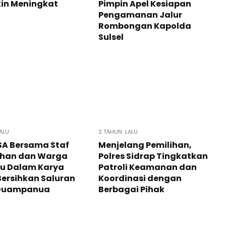
in Meningkat
Pimpin Apel Kesiapan
Pengamanan Jalur
Rombongan Kapolda
Sulsel
ALU
2 TAHUN LALU
SA Bersama Staf
Menjelang Pemilihan,
ahan dan Warga
Polres Sidrap Tingkatkan
tu Dalam Karya
Patroli Keamanan dan
Bersihkan Saluran
Koordinasi dengan
i Duampanua
Berbagai Pihak