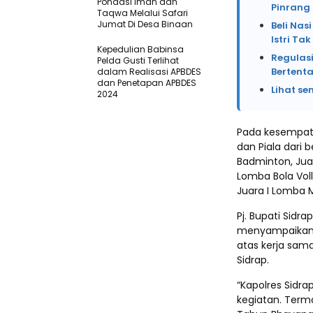
Pondasi Iman dan
Pinrang
Taqwa Melalui Safari
Jumat Di Desa Binaan
Beli Na
Istri Ta
Kepedulian Babinsa
Regulasi
Pelda Gusti Terlihat
Bertent
dalam Realisasi APBDES
dan Penetapan APBDES
Lihat se
2024
Pada kesempata
dan Piala dari
Badminton, Jua
Lomba Bola Vol
Juara I Lomba
Pj. Bupati Sidr
menyampaikan a
atas kerja sama
Sidrap.
“Kapolres Sidr
kegiatan. Term