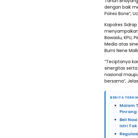
Tahun Bhayangk
dengan baik mes
Polres Bone”, Uc
Kapolres Sidrap
menyampaikan te
Bawaslu, KPU, P
Media atas sin
Bumi Nene Mall
“Teciptanya ka
sinergitas sert
nasional maupu
bersama”, Jelas
BERITA TERKIN
Malam Te
Pinrang
Beli Na
Istri Ta
Regulasi