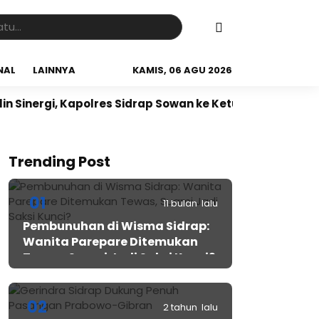
NAL
LAINNYA
KAMIS, 06 AGU 2026
gi, Kapolres Sidrap Sowan ke Ketua NU Sidrap
Sidrap
Trending Post
01
11 bulan lalu
Pembunuhan di Wisma Sidrap:
Wanita Parepare Ditemukan
Tewas, Suami Jadi Saksi Kunci?
02
2 tahun lalu