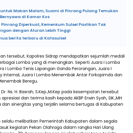
si untuk Makan Malam, Suami di Pinrang Pulang Temukan
k Bernyawa di Kamar Kos
 Pinrang Diperkuat, Kemenkum Sulsel Pastikan Tak
angan dengan Aturan Lebih Tinggi
mua berita terbaru di Katasulsel
n tersebut, Kapolres Sidrap mendapatkan sejumlah medali
 berbagai Lomba yang di menangkan. Seperti Juara I Lomba
ra I Lomba Tenis Lapangan Ganda Perorangan, Juara I
ly Internal, Juara I Lomba Menembak Antar Forkopimda dan
 Menembak Beregu.
ap Dr. Ns. H. Basrah, S.Kep.,M.Kep pada kesempatan tersebut
presiasi dan terima kasih kepada AKBP Erwin Syah, SIK.,MH
 dan sinergitas yang terjalin selama bertugas di Kabupaten
ap selalu melibatkan Pemerintah Kabupaten dalam segala
asuk kegiatan Pekan Olahraga dalam rangka Hari Ulang