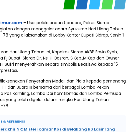
timur.com
– Usai pelaksanaan Upacara, Polres Sidrap
giatan dengan menggelar acara Syukuran Hari Ulang Tahun
78 yang dilaksanakan di Lobby Kantor Bupati Sidrap, Senin 1
n Hari Ulang Tahun ini, Kapolres Sidrap AKBP Erwin Syah,
a Pj Bupati Sidrap Dr. Ns. H. Basrah, S.Kep.,M.Kep dan Owner
i H. Sufri menyerahkan secara simbolis Beasiswa kepada 15
prestasi.
ga dilaksanakan Penyerahan Medali dan Piala kepada pemenang
 I, II dan Juara III bersama dari berbagai Lomba Pekan
ba Pos Kamling, Lomba Dai Kamtibmas dan Lomba Pemuda
s yang telah digelar dalam rangka Hari Ulang Tahun
-78.
I & REFERENSI
rakhir NR: Misteri Kamar Kos di Belakang RS Lasinrang