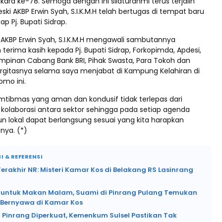
ara ke-78. Semoga dengan ini silaturahmi terus terjalin
ki AKBP Erwin Syah, S.I.K.M.H telah bertugas di tempat baru
ap Pj. Bupati Sidrap.
 AKBP Erwin Syah, S.I.K.M.H mengawali sambutannya
rima kasih kepada Pj. Bupati Sidrap, Forkopimda, Apdesi,
impinan Cabang Bank BRI, Pihak Swasta, Para Tokoh dan
ergitasnya selama saya menjabat di Kampung Kelahiran di
omo ini.
mtibmas yang aman dan kondusif tidak terlepas dari
a kolaborasi antara sektor sehingga pada setiap agenda
n lokal dapat berlangsung sesuai yang kita harapkan
nya. (*)
I & REFERENSI
rakhir NR: Misteri Kamar Kos di Belakang RS Lasinrang
si untuk Makan Malam, Suami di Pinrang Pulang Temukan
k Bernyawa di Kamar Kos
 Pinrang Diperkuat, Kemenkum Sulsel Pastikan Tak