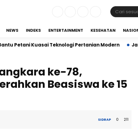
NEWS
INDEKS
ENTERTAINMENT
KESEHATAN
NASIO
ani Kuasai Teknologi Pertanian Modern
Jalin Siner
ngkara ke-78,
Serahkan Beasiswa ke 15
0
211
SIDRAP