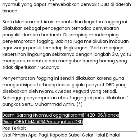
nyamuk yang dapat menyebabkan penyakit DBD di daerah
binaan.
Sertu Muhammad Amin menuturkan kegiatan fogging ini
dilakukan sebagai pencegahan terhadap penyebaran
penyakit demam berdarah. Di samping mendampingi
penyemprotan fogging, Babinsa juga melakukan imbauan
agar warga peduli terhadap lingkungan. “Serta menjaga
kebersihan lingkungan sekitarnya dengan langkah 3M, yaitu
menguras, menutup dan mengubur barang barang yang
tidak diperlukan,” ucapnya.
Penyemprotan fogging ini sendiri dilakukan karena guna
mengantisipasi terhadap kasus gejala penyakit DBD yang
disebabkan oleh nyamuk Aedes Aegypti yang terjadi.
Sehingga penyemprotan atau fogging ini perlu dilakukan,”
pungkas Sertu Muhammad Amin. (*)
Basmi Sarang Nyamuk
Fogging
Koramil 1420-06/Panca
Rijang
OBAT MALARIA
Pencegahan DBD
Pos Terkait
Usai Pimpin Apel Pagi, Kapolda Sulsel Gelar Halal Bihalal