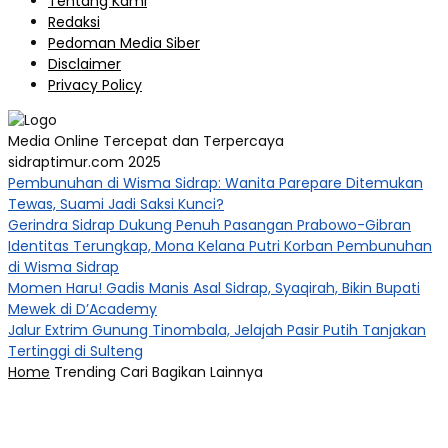
Tentang Kami
Redaksi
Pedoman Media Siber
Disclaimer
Privacy Policy
Media Online Tercepat dan Terpercaya
sidraptimur.com 2025
Pembunuhan di Wisma Sidrap: Wanita Parepare Ditemukan
Tewas, Suami Jadi Saksi Kunci?
Gerindra Sidrap Dukung Penuh Pasangan Prabowo-Gibran
Identitas Terungkap, Mona Kelana Putri Korban Pembunuhan
di Wisma Sidrap
Momen Haru! Gadis Manis Asal Sidrap, Syaqirah, Bikin Bupati
Mewek di D’Academy​
Jalur Extrim Gunung Tinombala, Jelajah Pasir Putih Tanjakan
Tertinggi di Sulteng
Home
Trending
Cari
Bagikan
Lainnya