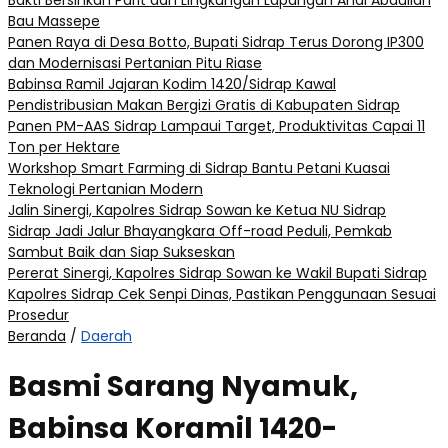
Bakti Bersihkan Parit dan Lingkungan Lapangan Andi Abdullah
Bau Massepe
Panen Raya di Desa Botto, Bupati Sidrap Terus Dorong IP300
dan Modernisasi Pertanian Pitu Riase
Babinsa Ramil Jajaran Kodim 1420/Sidrap Kawal
Pendistribusian Makan Bergizi Gratis di Kabupaten Sidrap
Panen PM-AAS Sidrap Lampaui Target, Produktivitas Capai 11
Ton per Hektare
Workshop Smart Farming di Sidrap Bantu Petani Kuasai
Teknologi Pertanian Modern
Jalin Sinergi, Kapolres Sidrap Sowan ke Ketua NU Sidrap
Sidrap Jadi Jalur Bhayangkara Off-road Peduli, Pemkab
Sambut Baik dan Siap Sukseskan
Pererat Sinergi, Kapolres Sidrap Sowan ke Wakil Bupati Sidrap
Kapolres Sidrap Cek Senpi Dinas, Pastikan Penggunaan Sesuai
Prosedur
Beranda
/
Daerah
Basmi Sarang Nyamuk,
Babinsa Koramil 1420-