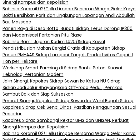
Sinergi Kampus dan Kepolisian
Babinsa Koramil 02/Tellu Limpoe Bersama Warga Gelar Karya
Bakti Bersihkan Parit dan Lingkungan Lapangan Andi Abdullah
Bau Massepe
Panen Raya di Desa Botto, Bupati Sidrap Terus Dorong IP300
dan Modernisasi Pertanian Pitu Riase
Babinsa Ramil Jajaran Kodim 1420/Sidrap Kawal
Pendistribusian Makan Bergizi Gratis di Kabupaten Sidrap
Panen PM-AAS Sidrap Lampaui Target, Produktivitas Capai 11
Ton per Hektare
Workshop Smart Farming di Sidrap Bantu Petani Kuasai
Teknologi Pertanian Modern
Jalin Sinergi, Kapolres Sidrap Sowan ke Ketua NU Sidrap
Sidrap Jadi Jalur Bhayangkara Off-road Peduli, Pemkab
Sambut Baik dan Siap Sukseskan
Pererat Sinergi, Kapolres Sidrap Sowan ke Wakil Bupati Sidrap
Kapolres Sidrap Cek Senpi Dinas, Pastikan Penggunaan Sesuai
Prosedur
Kapolres Sidrap Sambangi Rektor UMS dan UNISAN, Perkuat
Sinergi Kampus dan Kepolisian
Babinsa Koramil 02/Tellu Limpoe Bersama Warga Gelar Karya