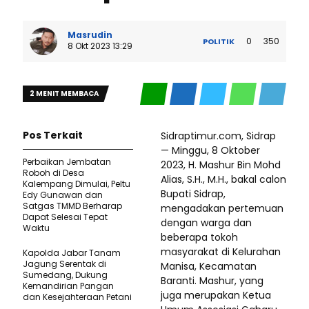
Masrudin
0
350
POLITIK
8 Okt 2023 13:29
2 MENIT MEMBACA
Pos Terkait
Sidraptimur.com, Sidrap
— Minggu, 8 Oktober
Perbaikan Jembatan
2023, H. Mashur Bin Mohd
Roboh di Desa
Alias, S.H., M.H., bakal calon
Kalempang Dimulai, Peltu
Bupati Sidrap,
Edy Gunawan dan
Satgas TMMD Berharap
mengadakan pertemuan
Dapat Selesai Tepat
dengan warga dan
Waktu
beberapa tokoh
masyarakat di Kelurahan
Kapolda Jabar Tanam
Jagung Serentak di
Manisa, Kecamatan
Sumedang, Dukung
Baranti. Mashur, yang
Kemandirian Pangan
juga merupakan Ketua
dan Kesejahteraan Petani