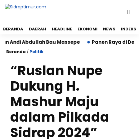
BERANDA
DAERAH
HEADLINE
EKONOMI
NEWS
INDEKS
Andi Abdullah Bau Massepe
Panen Raya di Desa Bott
Beranda
/
Politik
“Ruslan Nupe
Dukung H.
Mashur Maju
dalam Pilkada
Sidrap 2024”