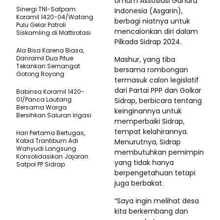
Umum Assosiasi Gaharu
Sinergi TNI-Satpam:
Indonesia (Asgarin),
Koramil 1420-04/Watang
berbagi niatnya untuk
Pulu Gelar Patroli
mencalonkan diri dalam
Siskamling di Mattirotasi
Pilkada Sidrap 2024.
Ala Bisa Karena Biasa,
Danramil Dua Pitue
Mashur, yang tiba
Tekankan Semangat
bersama rombongan
Gotong Royong
termasuk calon legislatif
dari Partai PPP dan Golkar
Babinsa Koramil 1420-
01/Panca Lautang
Sidrap, berbicara tentang
Bersama Warga
keinginannya untuk
Bersihkan Saluran Irigasi
memperbaiki Sidrap,
tempat kelahirannya.
Hari Pertama Bertugas,
Kabid Trantibum Adi
Menurutnya, Sidrap
Wahyudi Langsung
membutuhkan pemimpin
Konsolidasikan Jajaran
yang tidak hanya
Satpol PP Sidrap
berpengetahuan tetapi
juga berbakat.
“Saya ingin melihat desa
kita berkembang dan