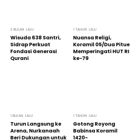
2 BULAN LALU
1 TAHUN LALU
Wisuda 638 Santri,
Nuansa Religi,
Sidrap Perkuat
Koramil 05/Dua Pitue
Fondasi Generasi
Memperingati HUT RI
Qurani
ke-79
1 BULAN LALU
1 TAHUN LALU
Turun Langsung ke
Gotong Royong
Arena, Nurkanaah
Babinsa Koramil
Beri Dukungan untuk
1420-