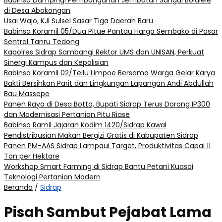
Babinsa Dampingi Pembangunan Jembatan Sungai Bolalele
di Desa Abokongan
Usai Wajo, KJI Sulsel Sasar Tiga Daerah Baru
Babinsa Koramil 05/Dua Pitue Pantau Harga Sembako di Pasar
Sentral Tanru Tedong
Kapolres Sidrap Sambangi Rektor UMS dan UNISAN, Perkuat
Sinergi Kampus dan Kepolisian
Babinsa Koramil 02/Tellu Limpoe Bersama Warga Gelar Karya
Bakti Bersihkan Parit dan Lingkungan Lapangan Andi Abdullah
Bau Massepe
Panen Raya di Desa Botto, Bupati Sidrap Terus Dorong IP300
dan Modernisasi Pertanian Pitu Riase
Babinsa Ramil Jajaran Kodim 1420/Sidrap Kawal
Pendistribusian Makan Bergizi Gratis di Kabupaten Sidrap
Panen PM-AAS Sidrap Lampaui Target, Produktivitas Capai 11
Ton per Hektare
Workshop Smart Farming di Sidrap Bantu Petani Kuasai
Teknologi Pertanian Modern
Beranda
/
Sidrap
Pisah Sambut Pejabat Lama