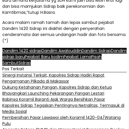
Baru dimana kerjasama yg SDH kami jalin bisa lebih erat lagi
dan bisa mamjukan Sidrap baik perekonomian dan
Kamtibmas,”tutup H.Basra.
Acara malam ramah tamah dan lepas sambut pejabat
Dandim 1420 Sidrap ini diakhiri dengan penyerahan
cenderamata dari semua undangan hadir dan foto bersama.
(*)
Dandim 1420 sidrap
Dandim Awalouddin
Dandim Sidrap
Dandim
sidrap baru
Pejabat Baru kodim
Pejabat Lama
Pisah
Sambut
Sidrap
Pos Terkait
Sinergi Instansi Terkait, Kapolres Sidrap Hadiri Rapat
Pengamanan Pilkada di Makassar
Dukung Ketahanan Pangan, Kapolres Sidrap dan Ketua
Bhayangkari Launching Pekarangan Pangan Lestari
Babinsa Koramil Baranti Ajak Warga Bersihkan Pasar
Kapolres Sidrap Tegaskan Pentingnya Netralitas, Termasuk di
Media Sosial
Pembersihan Pasar Lawawoi oleh Koramil 1420-04/Watang
Pulu