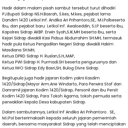
Hadir dalam malam pisah sambut tersebut turut dihadiri
PJ.Bupati Sidrap NS.H.Basrah, S.kes, M.kes, pejabat lama
Dandim 1420 Letkol Inf. Andika Ari Prihantoro,SE,. M.I.Polbeserta
Ibu, dan pejabat baru Letkol Inf. Awaloeddin, S.I.P beserta Ibu,
Kapolres Sidrap AKBP. Erwin Syah,S.IK.MH beserta Ibu, serta
Kejari Sidrap diwakili Kasi Pidsus Abdurrahim SH.MH, termasuk
hadir pula Ketua Pengadilan Negeri Sidrap diwakili Hakim
Masdiana SH.MH,
Ketua DPRD Sidrap H. Ruslan,S.H,.MAP,
Ketua PWI Sidrap H. Purmadi.SH beserta pengurusnya dan
Ketua IWO Sidrap Edy Basri,SH, Bulog Divre Sidrap.
Begitupula juga hadir jajaran Kodim yakni Kasdim
1420/Sidrap(Mayor Arm.Arie Windarto, Para Perwira Staf dan
Danramil jajaran Kodim 1420/Sidrap, Personil dan ibu Persit
Kodim 1420 Sidrap, Para Tokoh Agama, tokoh pemuda serta
perwakilan kepala Desa kabupaten Sidrap.
Dalam sambutannya, Letkol Inf Andika Ari Prihantoro . SE,.
M.I.Pol berterimakasih kepada seluruh jajaran pemerintah
daerah, bersama masyarakat Sidrap yang telah menciptakan