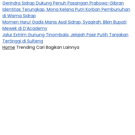
Gerindra Sidrap Dukung Penuh Pasangan Prabowo-Gibran
Identitas Terungkap, Mona Kelana Putri Korban Pembunuhan
di Wisma Sidrap
Momen Haru! Gadis Manis Asal Sidrap, Syaqirah, Bikin Bupati
Mewek di D’Academy​
Jalur Extrim Gunung Tinombala, Jelajah Pasir Putih Tanjakan
Tertinggi di Sulteng
Home
Trending
Cari
Bagikan
Lainnya