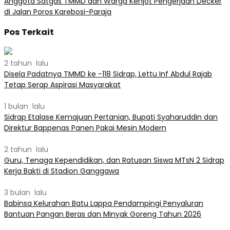
Anggota Satgas TMMD dan Warga Kenjot Pengerjaan Decker
di Jalan Poros Karebosi-Paraja
Pos Terkait
2 tahun lalu
Disela Padatnya TMMD ke -118 Sidrap, Lettu Inf Abdul Rajab
Tetap Serap Aspirasi Masyarakat
1 bulan lalu
Sidrap Etalase Kemajuan Pertanian, Bupati Syaharuddin dan
Direktur Bappenas Panen Pakai Mesin Modern
2 tahun lalu
Guru, Tenaga Kependidikan, dan Ratusan Siswa MTsN 2 Sidrap
Kerja Bakti di Stadion Ganggawa
3 bulan lalu
Babinsa Kelurahan Batu Lappa Pendampingi Penyaluran
Bantuan Pangan Beras dan Minyak Goreng Tahun 2026