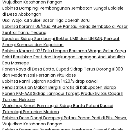
Wujudkan Ketahanan Pangan
Babinsa Dampingi Pembangunan Jembatan Sungai Bolalele
di Desa Abokongan
Usai Wajo, KJI Sulsel Sasar Tiga Daerah Baru
Babinsa Koramil 05/Dua Pitue Pantau Harga Sembako di Pasar
Sentral Tanru Tedong
Kapolres Sidrap Sambangi Rektor UMS dan UNISAN, Perkuat
Sinergi Kampus dan Kepolisian
Babinsa Koramil 02/Tellu Limpoe Bersama Warga Gelar Karya
Bakti Bersihkan Parit dan Lingkungan Lapangan Andi Abdullah
Bau Massepe
Panen Raya di Desa Botto, Bupati Sidrap Terus Dorong IP300
dan Modernisasi Pertanian Pitu Riase
Babinsa Ramil Jajaran Kodim 1420/Sidrap Kawal
Pendistribusian Makan Bergizi Gratis di Kabupaten Sidrap
Panen PM-AAS Sidrap Lampaui Target, Produktivitas Capai 11
Ton per Hektare
Workshop Smart Farming di Sidrap Bantu Petani Kuasai
Teknologi Pertanian Modern
Babinsa Desa Dongi Dampingi Petani Panen Padi di Pitu Riawa,
Wujudkan Ketahanan Pangan