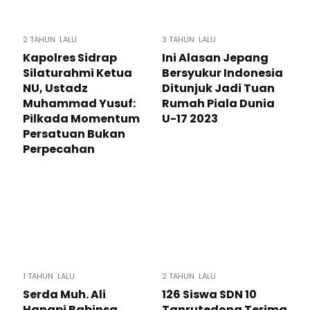
2 TAHUN LALU
3 TAHUN LALU
Kapolres Sidrap
Ini Alasan Jepang
Silaturahmi Ketua
Bersyukur Indonesia
NU, Ustadz
Ditunjuk Jadi Tuan
Muhammad Yusuf:
Rumah Piala Dunia
Pilkada Momentum
U-17 2023
Persatuan Bukan
Perpecahan
1 TAHUN LALU
2 TAHUN LALU
Serda Muh. Ali
126 Siswa SDN 10
Hanapi Babinsa
Tanrutedong Terima