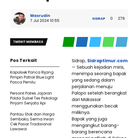
Masrudin
0
279
SIDRAP
7 Jul 2024 10:55
1 MENIT MEMBACA
Pos Terkait
Sidrap,
Sidraptimur.com
— Sebuah kejadian miris,
Kapolsek Panca Rijang
menimpa seorang bapak
Pimpin Patroli Blue Light
yang sedang dalam
Pasca Pemilu
perjalanan menuju
Palopo setelah berangkat
Personil Polres Jajaran
Polda Sulsel Tes Psikologi
dari Makassar
Pinjam Senjata Api
menggunakan becak
miliknya.
Pantau Stok dan Harga
Bapak yang juga
Sembako, Serma Irwan
Cek Pasar Tradisional
mengangkut barang-
Lawawoi
barang berencana