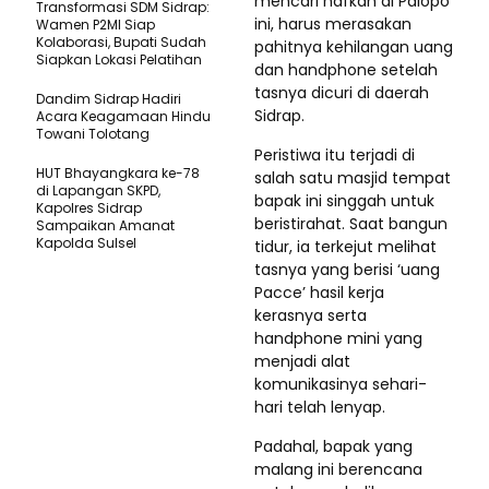
mencari nafkah di Palopo
Transformasi SDM Sidrap:
ini, harus merasakan
Wamen P2MI Siap
Kolaborasi, Bupati Sudah
pahitnya kehilangan uang
Siapkan Lokasi Pelatihan
dan handphone setelah
tasnya dicuri di daerah
Dandim Sidrap Hadiri
Sidrap.
Acara Keagamaan Hindu
Towani Tolotang
Peristiwa itu terjadi di
HUT Bhayangkara ke-78
salah satu masjid tempat
di Lapangan SKPD,
bapak ini singgah untuk
Kapolres Sidrap
beristirahat. Saat bangun
Sampaikan Amanat
Kapolda Sulsel
tidur, ia terkejut melihat
tasnya yang berisi ‘uang
Pacce’ hasil kerja
kerasnya serta
handphone mini yang
menjadi alat
komunikasinya sehari-
hari telah lenyap.
Padahal, bapak yang
malang ini berencana