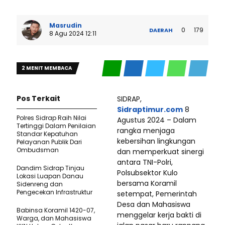
Masrudin
0
179
DAERAH
8 Agu 2024 12:11
2 MENIT MEMBACA
Pos Terkait
SIDRAP,
Sidraptimur.com
8
Polres Sidrap Raih Nilai
Agustus 2024 – Dalam
Tertinggi Dalam Penilaian
rangka menjaga
Standar Kepatuhan
kebersihan lingkungan
Pelayanan Publik Dari
Ombudsman
dan memperkuat sinergi
antara TNI-Polri,
Dandim Sidrap Tinjau
Polsubsektor Kulo
Lokasi Luapan Danau
bersama Koramil
Sidenreng dan
Pengecekan Infrastruktur
setempat, Pemerintah
Desa dan Mahasiswa
Babinsa Koramil 1420-07,
menggelar kerja bakti di
Warga, dan Mahasiswa