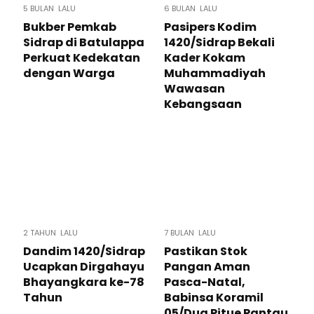
5 BULAN LALU
6 BULAN LALU
Bukber Pemkab
​Pasipers Kodim
Sidrap di Batulappa
1420/Sidrap Bekali
Perkuat Kedekatan
Kader Kokam
dengan Warga
Muhammadiyah
Wawasan
Kebangsaan
2 TAHUN LALU
7 BULAN LALU
Dandim 1420/Sidrap
Pastikan Stok
Ucapkan Dirgahayu
Pangan Aman
Bhayangkara ke-78
Pasca-Natal,
Tahun
Babinsa Koramil
05/Dua Pitue Pantau