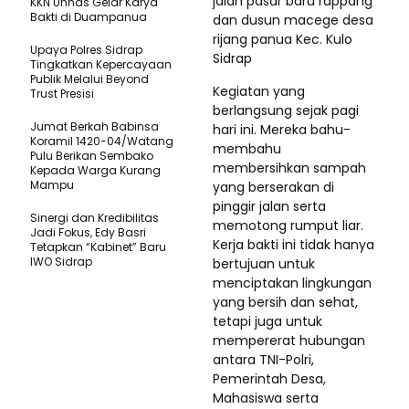
jalan pasar baru rappang
KKN Unhas Gelar Karya
Bakti di Duampanua
dan dusun macege desa
rijang panua Kec. Kulo
Upaya Polres Sidrap
Sidrap
Tingkatkan Kepercayaan
Publik Melalui Beyond
Kegiatan yang
Trust Presisi
berlangsung sejak pagi
Jumat Berkah Babinsa
hari ini. Mereka bahu-
Koramil 1420-04/Watang
membahu
Pulu Berikan Sembako
membersihkan sampah
Kepada Warga Kurang
Mampu
yang berserakan di
pinggir jalan serta
Sinergi dan Kredibilitas
memotong rumput liar.
Jadi Fokus, Edy Basri
Kerja bakti ini tidak hanya
Tetapkan “Kabinet” Baru
IWO Sidrap
bertujuan untuk
menciptakan lingkungan
yang bersih dan sehat,
tetapi juga untuk
mempererat hubungan
antara TNI-Polri,
Pemerintah Desa,
Mahasiswa serta