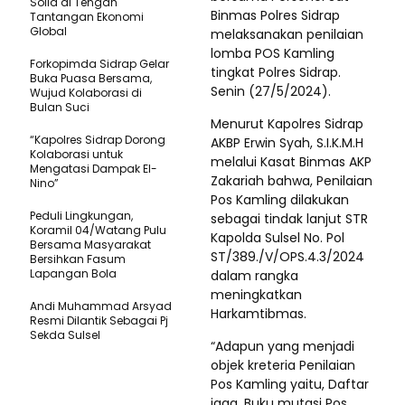
Solid di Tengah
Binmas Polres Sidrap
Tantangan Ekonomi
Global
melaksanakan penilaian
lomba POS Kamling
Forkopimda Sidrap Gelar
tingkat Polres Sidrap.
Buka Puasa Bersama,
Senin (27/5/2024).
Wujud Kolaborasi di
Bulan Suci
Menurut Kapolres Sidrap
“Kapolres Sidrap Dorong
AKBP Erwin Syah, S.I.K.M.H
Kolaborasi untuk
melalui Kasat Binmas AKP
Mengatasi Dampak El-
Zakariah bahwa, Penilaian
Nino”
Pos Kamling dilakukan
Peduli Lingkungan,
sebagai tindak lanjut STR
Koramil 04/Watang Pulu
Kapolda Sulsel No. Pol
Bersama Masyarakat
ST/389./V/OPS.4.3/2024
Bersihkan Fasum
Lapangan Bola
dalam rangka
meningkatkan
Andi Muhammad Arsyad
Harkamtibmas.
Resmi Dilantik Sebagai Pj
Sekda Sulsel
“Adapun yang menjadi
objek kreteria Penilaian
Pos Kamling yaitu, Daftar
jaga, Buku mutasi Pos