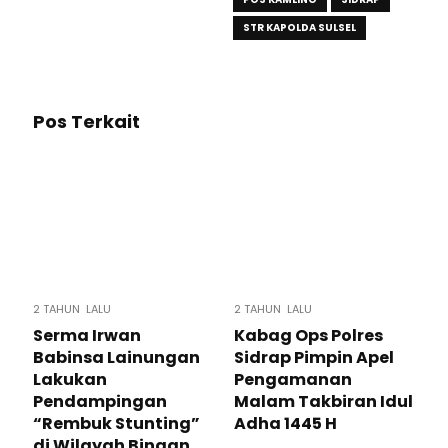
STR KAPOLDA SULSEL
Pos Terkait
2 TAHUN LALU
2 TAHUN LALU
Serma Irwan
Kabag Ops Polres
Babinsa Lainungan
Sidrap Pimpin Apel
Lakukan
Pengamanan
Pendampingan
Malam Takbiran Idul
“Rembuk Stunting”
Adha 1445 H
di Wilayah Binaan