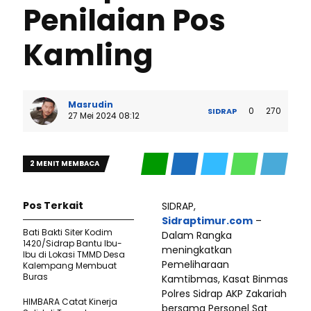
Penilaian Pos
Kamling
Masrudin
0
270
SIDRAP
27 Mei 2024 08:12
2 MENIT MEMBACA
Pos Terkait
SIDRAP,
Sidraptimur.com
–
Bati Bakti Siter Kodim
Dalam Rangka
1420/Sidrap Bantu Ibu-
meningkatkan
Ibu di Lokasi TMMD Desa
Pemeliharaan
Kalempang Membuat
Buras
Kamtibmas, Kasat Binmas
Polres Sidrap AKP Zakariah
HIMBARA Catat Kinerja
bersama Personel Sat