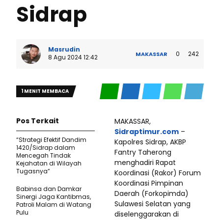
Sidrap
Masrudin
0
242
MAKASSAR
8 Agu 2024 12:42
1 MENIT MEMBACA
Pos Terkait
MAKASSAR,
Sidraptimur.com
–
“Strategi Efektif Dandim
Kapolres Sidrap, AKBP
1420/Sidrap dalam
Fantry Taherong
Mencegah Tindak
menghadiri Rapat
Kejahatan di Wilayah
Tugasnya”
Koordinasi (Rakor) Forum
Koordinasi Pimpinan
Babinsa dan Damkar
Daerah (Forkopimda)
Sinergi Jaga Kantibmas,
Sulawesi Selatan yang
Patroli Malam di Watang
Pulu
diselenggarakan di