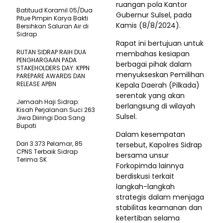
ruangan pola Kantor
Batituud Koramil 05/Dua
Gubernur Sulsel, pada
Pitue Pimpin Karya Bakti
Kamis (8/8/2024).
Bersihkan Saluran Air di
Sidrap
Rapat ini bertujuan untuk
RUTAN SIDRAP RAIH DUA
membahas kesiapan
PENGHARGAAN PADA
berbagai pihak dalam
STAKEHOLDERS DAY: KPPN
menyukseskan Pemilihan
PAREPARE AWARDS DAN
RELEASE APBN
Kepala Daerah (Pilkada)
serentak yang akan
Jemaah Haji Sidrap:
berlangsung di wilayah
Kisah Perjalanan Suci 263
Sulsel.
Jiwa Diiringi Doa Sang
Bupati
Dalam kesempatan
Dari 3.373 Pelamar, 85
tersebut, Kapolres Sidrap
CPNS Terbaik Sidrap
bersama unsur
Terima SK
Forkopimda lainnya
berdiskusi terkait
langkah-langkah
strategis dalam menjaga
stabilitas keamanan dan
ketertiban selama