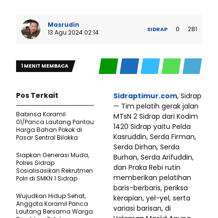
Masrudin
0
281
SIDRAP
13 Agu 2024 02:14
1 MENIT MEMBACA
Pos Terkait
Sidraptimur.com
, Sidrap
— Tim pelatih gerak jalan
Babinsa Koramil
MTsN 2 Sidrap dari Kodim
01/Panca Lautang Pantau
1420 Sidrap yaitu Pelda
Harga Bahan Pokok di
Kasruddin, Serda Firman,
Pasar Sentral Bilokka
Serda Dirhan, Serda
Siapkan Generasi Muda,
Burhan, Serda Arifuddin,
Polres Sidrap
dan Praka Rebi rutin
Sosialisasikan Rekrutmen
memberikan pelatihan
Polri di SMKN 1 Sidrap
baris-berbaris, periksa
Wujudkan Hidup Sehat,
kerapian, yel-yel, serta
Anggota Koramil Panca
variasi barisan, di
Lautang Bersama Warga