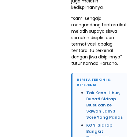
juga melatih
kedisplinannya.
“Kami sengaja
mengundang tentara ikut
melatih supaya siswa
semakin disiplin dan
termotivasi, apalagi
tentara itu terkenal
dengan jiwa disiplinnya”
tutur Kamad Harsono.
BERITA TERKINI &
REFERENSI
Tak Kenal Libur,
Bupati Sidrap
Blusukan ke
Sawah Jam 3
Sore Yang Panas
KONI Sidrap
Bangkit