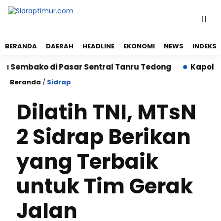
BERANDA
DAERAH
HEADLINE
EKONOMI
NEWS
INDEKS
mbako di Pasar Sentral Tanru Tedong
Kapolres Sid
Beranda
/
Sidrap
Dilatih TNI, MTsN
2 Sidrap Berikan
yang Terbaik
untuk Tim Gerak
Jalan