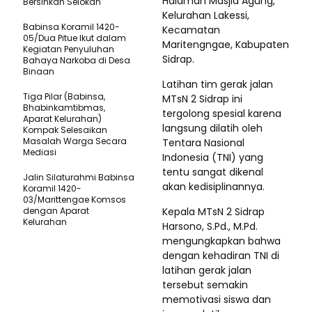
Halaman Masjid Agung,
Bersihkan Selokan
Kelurahan Lakessi,
Babinsa Koramil 1420-
Kecamatan
05/Dua Pitue Ikut dalam
Maritengngae, Kabupaten
Kegiatan Penyuluhan
Sidrap.
Bahaya Narkoba di Desa
Binaan
Latihan tim gerak jalan
Tiga Pilar (Babinsa,
MTsN 2 Sidrap ini
Bhabinkamtibmas,
tergolong spesial karena
Aparat Kelurahan)
langsung dilatih oleh
Kompak Selesaikan
Masalah Warga Secara
Tentara Nasional
Mediasi
Indonesia (TNI) yang
tentu sangat dikenal
Jalin Silaturahmi Babinsa
akan kedisiplinannya.
Koramil 1420-
03/Marittengae Komsos
dengan Aparat
Kepala MTsN 2 Sidrap
Kelurahan
Harsono, S.Pd., M.Pd.
mengungkapkan bahwa
dengan kehadiran TNI di
latihan gerak jalan
tersebut semakin
memotivasi siswa dan