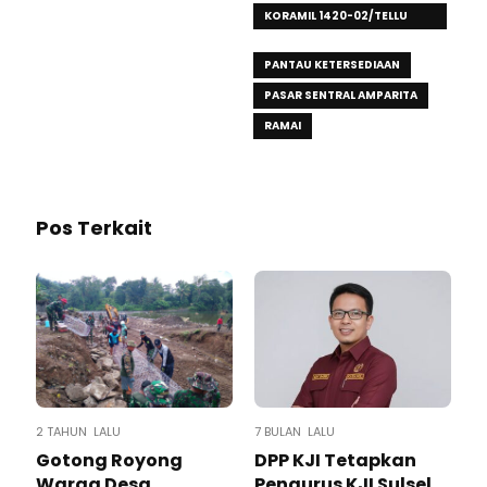
KORAMIL 1420-02/TELLU
LIMPOE
PANTAU KETERSEDIAAN
PASAR SENTRAL AMPARITA
RAMAI
Pos Terkait
2 TAHUN LALU
7 BULAN LALU
Gotong Royong
DPP KJI Tetapkan
Warga Desa
Pengurus KJI Sulsel,