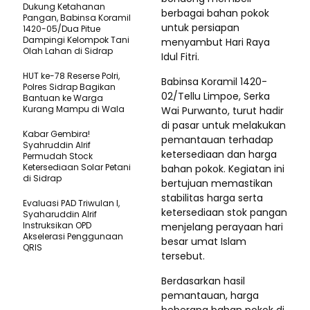
Dukung Ketahanan
berbagai bahan pokok
Pangan, Babinsa Koramil
untuk persiapan
1420-05/Dua Pitue
Dampingi Kelompok Tani
menyambut Hari Raya
Olah Lahan di Sidrap
Idul Fitri.
HUT ke-78 Reserse Polri,
Babinsa Koramil 1420-
Polres Sidrap Bagikan
02/Tellu Limpoe, Serka
Bantuan ke Warga
Kurang Mampu di Wala
Wai Purwanto, turut hadir
di pasar untuk melakukan
Kabar Gembira!
pemantauan terhadap
Syahruddin Alrif
ketersediaan dan harga
Permudah Stock
Ketersediaan Solar Petani
bahan pokok. Kegiatan ini
di Sidrap
bertujuan memastikan
stabilitas harga serta
Evaluasi PAD Triwulan I,
ketersediaan stok pangan
Syaharuddin Alrif
Instruksikan OPD
menjelang perayaan hari
Akselerasi Penggunaan
besar umat Islam
QRIS
tersebut.
Berdasarkan hasil
pemantauan, harga
beberapa bahan pokok di