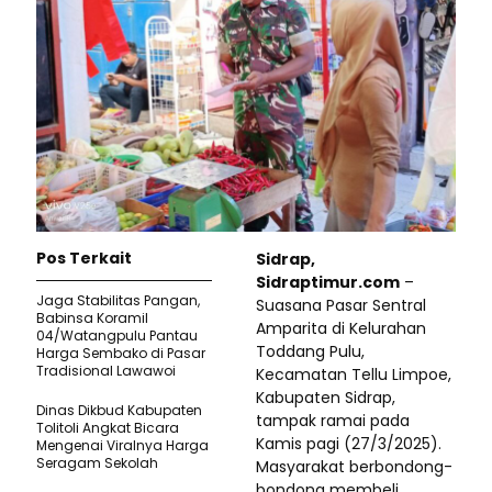
Pos Terkait
Sidrap,
Sidraptimur.com
–
Jaga Stabilitas Pangan,
Suasana Pasar Sentral
Babinsa Koramil
Amparita di Kelurahan
04/Watangpulu Pantau
Toddang Pulu,
Harga Sembako di Pasar
Tradisional Lawawoi
Kecamatan Tellu Limpoe,
Kabupaten Sidrap,
Dinas Dikbud Kabupaten
tampak ramai pada
Tolitoli Angkat Bicara
Kamis pagi (27/3/2025).
Mengenai Viralnya Harga
Seragam Sekolah
Masyarakat berbondong-
bondong membeli