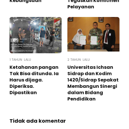
Kebangsaan”
Tegaskan Komitmen
Pelayanan
1 TAHUN LALU
2 TAHUN LALU
Ketahanan pangan
Universitas Ichsan
Tak Bisa ditunda. Ia
Sidrap dan Kodim
Harus dijaga.
1420/Sidrap Sepakat
Diperiksa.
Membangun Sinergi
Dipastikan
dalam Bidang
Pendidikan
Tidak ada komentar