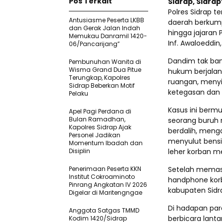
Pos Terkait
Sidrap, Sidra
Polres Sidrap t
Antusiasme Peserta LKBB
daerah berkumpu
dan Gerak Jalan Indah
hingga jajaran 
Memukau Danramil 1420-
Inf. Awaloeddin,
06/Pancarijang”
Dandim tak ban
Pembunuhan Wanita di
Wisma Grand Dua Pitue
hukum berjalan
Terungkap, Kapolres
ruangan, menyi
Sidrap Beberkan Motif
ketegasan dan 
Pelaku
Kasus ini bermu
Apel Pagi Perdana di
Bulan Ramadhan,
seorang buruh 
Kapolres Sidrap Ajak
berdalih, meng
Personel Jadikan
menyulut bensi
Momentum Ibadah dan
Disiplin
leher korban me
Penerimaan Peserta KKN
Setelah memast
Institut Cokroaminoto
handphone korb
Pinrang Angkatan IV 2026
kabupaten Sidr
Digelar di Maritengngae
Di hadapan par
Anggota Satgas TMMD
berbicara lanta
Kodim 1420/Sidrap