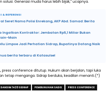
 solusi. Generasi muda harus lebih bijak,” ucapnya.
I & REFERENSI
ral Seret Nama Polisi Enrekang, AKP Abd. Samad: Berita
o Ingatkan Kontraktor: Jembatan Rp5,1 Miliar Bukan
Main-Main
ellu Limpoe Jadi Perhatian Sidrap, Bupatinya Datang Naik
mua berita terbaru di Katasulsel
A, press conference ditutup. Hukum akan berjalan, tapi luka
kan tetap menganga. Sidrap berduka, keadilan menanti.(*)
DANDIM 1420 SIDRAP
PEMBUNUHAN SADIS
PRESS CONFERENCE