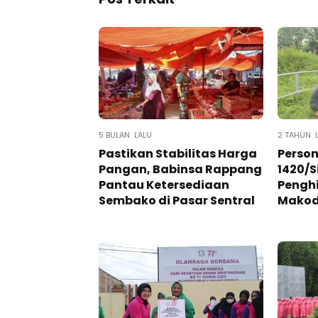
5 BULAN LALU
2 TAHUN 
Pastikan Stabilitas Harga
Person
Pangan, Babinsa Rappang
1420/S
Pantau Ketersediaan
Pengh
Sembako di Pasar Sentral
Mako