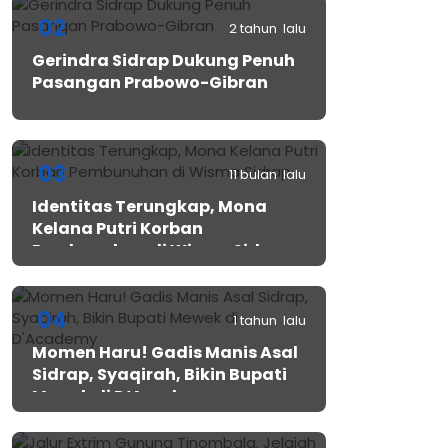
02
2 tahun lalu
Gerindra Sidrap Dukung Penuh
Pasangan Prabowo-Gibran
03
11 bulan lalu
Identitas Terungkap, Mona
Kelana Putri Korban
Pembunuhan di Wisma Sidrap
04
1 tahun lalu
Momen Haru! Gadis Manis Asal
Sidrap, Syaqirah, Bikin Bupati
Mewek di D’Academy​