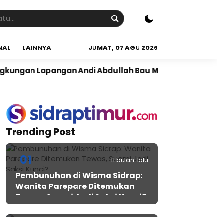
NAL
LAINNYA
JUMAT, 07 AGU 2026
pangan Andi Abdullah Bau Massepe
Panen Raya di De
Trending Post
01
11 bulan lalu
Pembunuhan di Wisma Sidrap:
Wanita Parepare Ditemukan
Tewas, Suami Jadi Saksi Kunci?