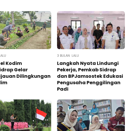
LALU
3 BULAN LALU
el Kodim
Langkah Nyata Lindungi
idrap Gelar
Pekerja, Pemkab Sidrap
ijauan Dilingkungan
dan BPJamsostek Edukasi
dim
Pengusaha Penggilingan
Padi