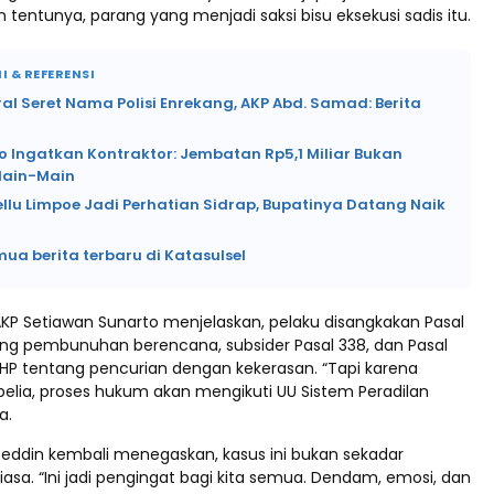
tentunya, parang yang menjadi saksi bisu eksekusi sadis itu.
I & REFERENSI
ral Seret Nama Polisi Enrekang, AKP Abd. Samad: Berita
o Ingatkan Kontraktor: Jembatan Rp5,1 Miliar Bukan
Main-Main
ellu Limpoe Jadi Perhatian Sidrap, Bupatinya Datang Naik
mua berita terbaru di Katasulsel
AKP Setiawan Sunarto menjelaskan, pelaku disangkakan Pasal
ng pembunuhan berencana, subsider Pasal 338, dan Pasal
UHP tentang pencurian dengan kekerasan. “Tapi karena
belia, proses hukum akan mengikuti UU Sistem Peradilan
a.
loeddin kembali menegaskan, kasus ini bukan sekadar
sa. “Ini jadi pengingat bagi kita semua. Dendam, emosi, dan