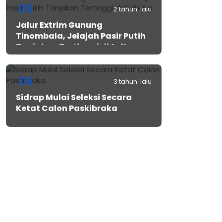
05
2 tahun lalu
Jalur Extrim Gunung
Tinombala, Jelajah Pasir Putih
Tanjakan Tertinggi di Sulteng
06
3 tahun lalu
Sidrap Mulai Seleksi Secara
Ketat Calon Paskibraka