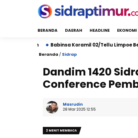
BERANDA
DAERAH
HEADLINE
EKONOMI
n
Babinsa Koramil 02/Tellu Limpoe Bersama Warga 
Beranda
/
Sidrap
Dandim 1420 Sidra
Conference Pemb
Masrudin
28 Mar 2025 12:55
2 MENIT MEMBACA