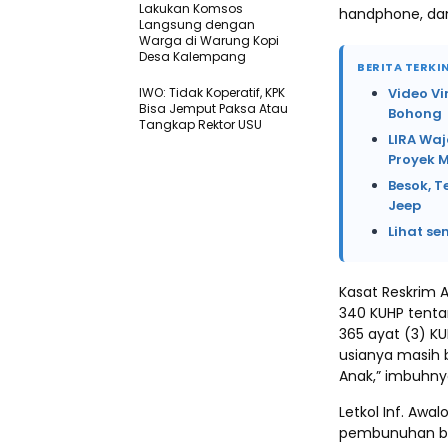
Lakukan Komsos
handphone, dan 
Langsung dengan
Warga di Warung Kopi
Desa Kalempang
BERITA TERKIN
IWO: Tidak Koperatif, KPK
Video Vi
Bisa Jemput Paksa Atau
Bohong
Tangkap Rektor USU
LIRA Waj
Proyek 
Besok, T
Jeep
Lihat se
Kasat Reskrim 
340 KUHP tenta
365 ayat (3) K
usianya masih 
Anak,” imbuhny
Letkol Inf. Awa
pembunuhan bia