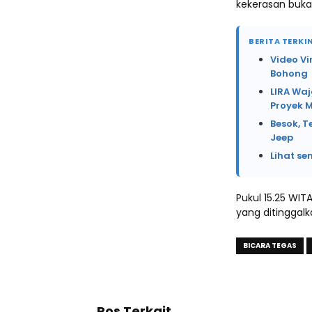
kekerasan bukan
BERITA TERKIN
Video Vi
Bohong
LIRA Waj
Proyek 
Besok, T
Jeep
Lihat se
Pukul 15.25 WIT
yang ditinggal
BICARA TEGAS
Pos Terkait