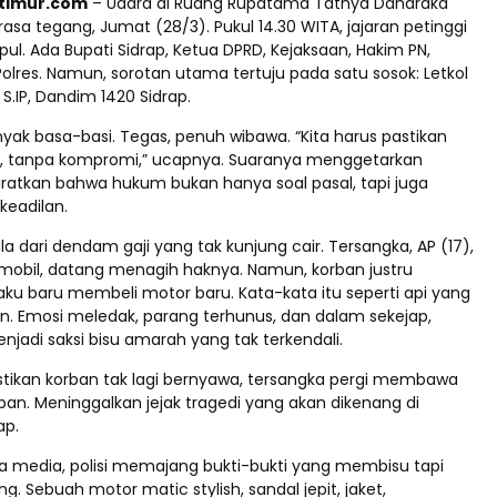
ptimur.com
– Udara di Ruang Rupatama Tathya Daharaka
erasa tegang, Jumat (28/3). Pukul 14.30 WITA, jajaran petinggi
l. Ada Bupati Sidrap, Ketua DPRD, Kejaksaan, Hakim PN,
Polres. Namun, sorotan utama tertuju pada satu sosok: Letkol
 S.IP, Dandim 1420 Sidrap.
yak basa-basi. Tegas, penuh wibawa. “Kita harus pastikan
, tanpa kompromi,” ucapnya. Suaranya menggetarkan
ratkan bahwa hukum bukan hanya soal pasal, tapi juga
keadilan.
la dari dendam gaji yang tak kunjung cair. Tersangka, AP (17),
mobil, datang menagih haknya. Namun, korban justru
aku baru membeli motor baru. Kata-kata itu seperti api yang
n. Emosi meledak, parang terhunus, dan dalam sekejap,
njadi saksi bisu amarah yang tak terkendali.
ikan korban tak lagi bernyawa, tersangka pergi membawa
an. Meninggalkan jejak tragedi yang akan dikenang di
ap.
a media, polisi memajang bukti-bukti yang membisu tapi
ng. Sebuah motor matic stylish, sandal jepit, jaket,