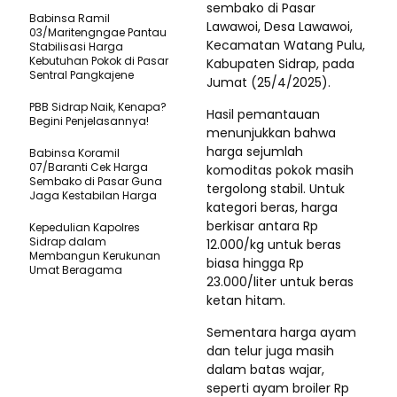
sembako di Pasar
Babinsa Ramil
Lawawoi, Desa Lawawoi,
03/Maritengngae Pantau
Kecamatan Watang Pulu,
Stabilisasi Harga
Kebutuhan Pokok di Pasar
Kabupaten Sidrap, pada
Sentral Pangkajene
Jumat (25/4/2025).
PBB Sidrap Naik, Kenapa?
Hasil pemantauan
Begini Penjelasannya!
menunjukkan bahwa
harga sejumlah
Babinsa Koramil
07/Baranti Cek Harga
komoditas pokok masih
Sembako di Pasar Guna
tergolong stabil. Untuk
Jaga Kestabilan Harga
kategori beras, harga
berkisar antara Rp
Kepedulian Kapolres
Sidrap dalam
12.000/kg untuk beras
Membangun Kerukunan
biasa hingga Rp
Umat Beragama
23.000/liter untuk beras
ketan hitam.
Sementara harga ayam
dan telur juga masih
dalam batas wajar,
seperti ayam broiler Rp