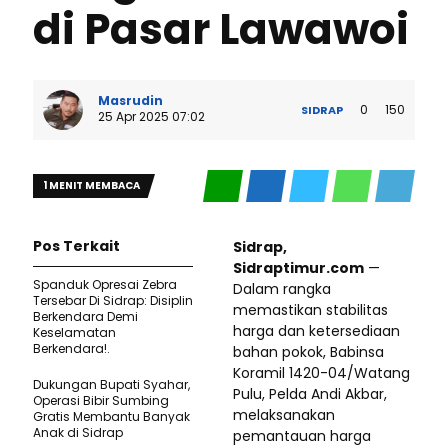
di Pasar Lawawoi
Masrudin
0
150
SIDRAP
25 Apr 2025 07:02
1 MENIT MEMBACA
Pos Terkait
Sidrap,
Sidraptimur.com
—
Spanduk Opresai Zebra
Dalam rangka
Tersebar Di Sidrap: Disiplin
memastikan stabilitas
Berkendara Demi
harga dan ketersediaan
Keselamatan
Berkendara!.
bahan pokok, Babinsa
Koramil 1420-04/Watang
Dukungan Bupati Syahar,
Pulu, Pelda Andi Akbar,
Operasi Bibir Sumbing
melaksanakan
Gratis Membantu Banyak
Anak di Sidrap
pemantauan harga