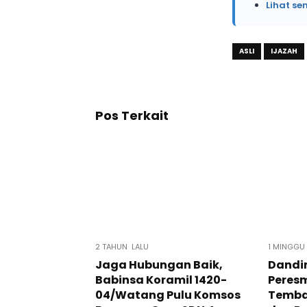
Lihat se
ASLI
IJAZAH
Pos Terkait
2 TAHUN LALU
1 MINGGU
Jaga Hubungan Baik,
Dandim
Babinsa Koramil 1420-
Peres
04/Watang Pulu Komsos
Temba