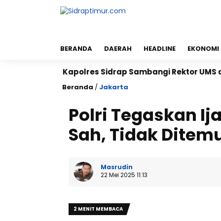
BERANDA
DAERAH
HEADLINE
EKONOMI
g
Kapolres Sidrap Sambangi Rektor UMS dan UNISAN
Beranda
/
Jakarta
Polri Tegaskan Ij
Sah, Tidak Ditem
Masrudin
22 Mei 2025 11:13
2 MENIT MEMBACA