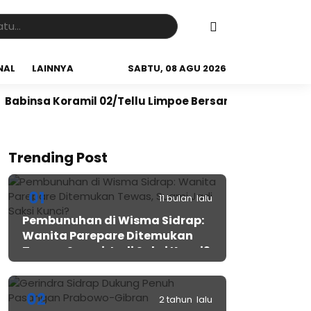
NAL
LAINNYA
SABTU, 08 AGU 2026
oramil 02/Tellu Limpoe Bersama Warga Gelar Karya Ba
Trending Post
01
11 bulan lalu
Pembunuhan di Wisma Sidrap:
Wanita Parepare Ditemukan
Tewas, Suami Jadi Saksi Kunci?
02
2 tahun lalu