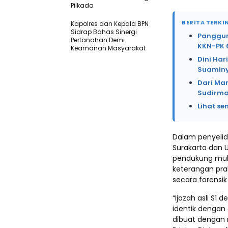
Pilkada
BERITA TERKIN
Kapolres dan Kepala BPN
Sidrap Bahas Sinergi
Panggung
Pertanahan Demi
KKN-PK 
Keamanan Masyarakat
Dini Har
Suaminy
Dari Mar
Sudirma
Lihat se
Dalam penyelid
Surakarta dan 
pendukung mulai
keterangan prak
secara forensik
“Ijazah asli S1 
identik dengan
dibuat dengan m