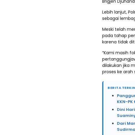
Brigjen Djuhand
Lebih lanjut, P
sebagai lemba
Meski telah me
pada tahap pen
karena tidak d
“Kami masih fo
pertanggungjaw
dilakukan jika
proses ke arah 
BERITA TERKIN
Panggung
KKN-PK 
Dini Har
Suaminy
Dari Mar
Sudirma