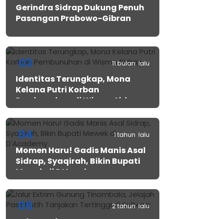
Gerindra Sidrap Dukung Penuh
Pasangan Prabowo-Gibran
03
11 bulan lalu
Identitas Terungkap, Mona
Kelana Putri Korban
Pembunuhan di Wisma Sidrap
04
1 tahun lalu
Momen Haru! Gadis Manis Asal
Sidrap, Syaqirah, Bikin Bupati
Mewek di D’Academy​
05
2 tahun lalu