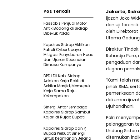
Pos Terkait
Jakarta, Sidr
ijazah Joko Wid
Passobis Penjual Motor
dan uji forensi
Antik Bodong di Sidrap
oleh Direktorat
Dibekuk Polda
Utama Gedung Aw
Kapolres Sidrap Aktifkan
Direktur Tindak
Patroli Cyber Upaya
Mitigasi Penyebaran Hoax
Rahardjo Puro,
dan Ujaran Kebencian
pengaduan dari
Dimasa Kampanye
dugaan pemalsua
DPD LDII Kab. Sidrap
“Kami telah me
Adakan Kerja Bakti di
Sekitar Masjid, Memupuk
pihak SMA, sert
Kerja Sama Rajut
pemeriksaan da
Kekompakan
dokumen ijazah 
Djuhandhani.
Sinergi Antar Lembaga:
Kapolres Sidrap Sambut
Kajari di Rujab Bupati
Polri menyamp
pelanggaran te
Kapolres Sidrap dan Pj.
Undang Sistem 
Bupati Perkuat Sinergi
ditemukan indik
untuk Keamanan Jelang