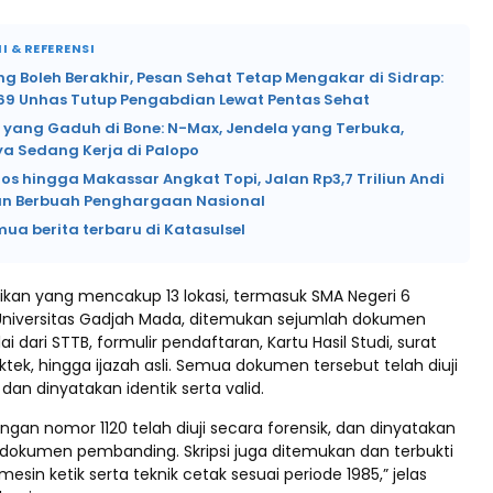
I & REFERENSI
 Boleh Berakhir, Pesan Sehat Tetap Mengakar di Sidrap:
69 Unhas Tutup Pengabdian Lewat Pentas Sehat
i yang Gaduh di Bone: N-Max, Jendela yang Terbuka,
a Sedang Kerja di Palopo
os hingga Makassar Angkat Topi, Jalan Rp3,7 Triliun Andi
n Berbuah Penghargaan Nasional
mua berita terbaru di Katasulsel
ikan yang mencakup 13 lokasi, termasuk SMA Negeri 6
Universitas Gadjah Mada, ditemukan sejumlah dokumen
 dari STTB, formulir pendaftaran, Kartu Hasil Studi, surat
tek, hingga ijazah asli. Semua dokumen tersebut telah diuji
 dan dinyatakan identik serta valid.
dengan nomor 1120 telah diuji secara forensik, dan dinyatakan
 dokumen pembanding. Skripsi juga ditemukan dan terbukti
esin ketik serta teknik cetak sesuai periode 1985,” jelas