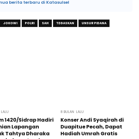
mua berita terbaru di Katasulsel
JOKOWI
POLRI
SAH
TEGASKAN
UNSUR PIDANA
 LALU
8 BULAN LALU
 1420/Sidrap Hadiri
Konser Andi Syaqirah di
mian Lapangan
Duapitue Pecah, Dapat
k Tahtya Dharaka
Hadiah Umrah Gratis