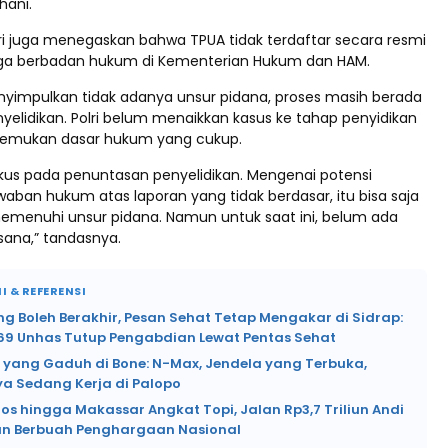
hani.
olri juga menegaskan bahwa TPUA tidak terdaftar secara resmi
ga berbadan hukum di Kementerian Hukum dan HAM.
nyimpulkan tidak adanya unsur pidana, proses masih berada
yelidikan. Polri belum menaikkan kasus ke tahap penyidikan
itemukan dasar hukum yang cukup.
kus pada penuntasan penyelidikan. Mengenai potensi
aban hukum atas laporan yang tidak berdasar, itu bisa saja
 memenuhi unsur pidana. Namun untuk saat ini, belum ada
sana,” tandasnya.
I & REFERENSI
 Boleh Berakhir, Pesan Sehat Tetap Mengakar di Sidrap:
69 Unhas Tutup Pengabdian Lewat Pentas Sehat
i yang Gaduh di Bone: N-Max, Jendela yang Terbuka,
a Sedang Kerja di Palopo
os hingga Makassar Angkat Topi, Jalan Rp3,7 Triliun Andi
n Berbuah Penghargaan Nasional