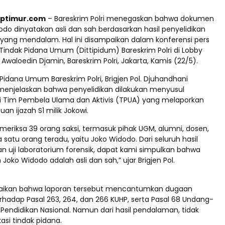
aptimur.com
– Bareskrim Polri menegaskan bahwa dokumen
odo dinyatakan asli dan sah berdasarkan hasil penyelidikan
k yang mendalam. Hal ini disampaikan dalam konferensi pers
 Tindak Pidana Umum (Dittipidum) Bareskrim Polri di Lobby
aloedin Djamin, Bareskrim Polri, Jakarta, Kamis (22/5).
 Pidana Umum Bareskrim Polri, Brigjen Pol. Djuhandhani
 menjelaskan bahwa penyelidikan dilakukan menyusul
 Tim Pembela Ulama dan Aktivis (TPUA) yang melaporkan
n ijazah S1 milik Jokowi.
meriksa 39 orang saksi, termasuk pihak UGM, alumni, dosen,
a satu orang teradu, yaitu Joko Widodo. Dari seluruh hasil
n uji laboratorium forensik, dapat kami simpulkan bahwa
Joko Widodo adalah asli dan sah,” ujar Brigjen Pol.
aikan bahwa laporan tersebut mencantumkan dugaan
rhadap Pasal 263, 264, dan 266 KUHP, serta Pasal 68 Undang-
Pendidikan Nasional. Namun dari hasil pendalaman, tidak
asi tindak pidana.