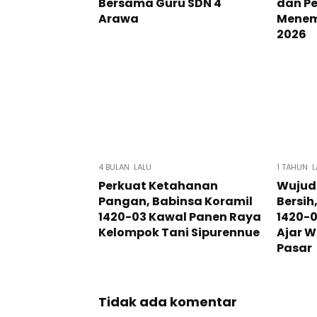
Bersama Guru SDN 4
dan P
Arawa
Menemb
2026
4 BULAN LALU
1 TAHUN L
Perkuat Ketahanan
Wujud
Pangan, Babinsa Koramil
Bersih
1420-03 Kawal Panen Raya
1420-
Kelompok Tani Sipurennue
Ajar W
Pasar
Tidak ada komentar