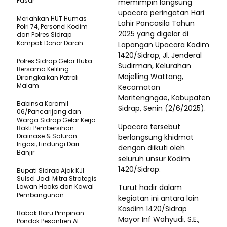
Pasar
memimpin langsung
upacara peringatan Hari
Meriahkan HUT Humas
Lahir Pancasila Tahun
Polri 74, Personel Kodim
2025 yang digelar di
dan Polres Sidrap
Kompak Donor Darah
Lapangan Upacara Kodim
1420/Sidrap, Jl. Jenderal
Polres Sidrap Gelar Buka
Sudirman, Kelurahan
Bersama Keliling
Majelling Wattang,
Dirangkaikan Patroli
Malam
Kecamatan
Maritengngae, Kabupaten
Babinsa Koramil
Sidrap, Senin (2/6/2025).
06/Pancarijang dan
Warga Sidrap Gelar Kerja
Upacara tersebut
Bakti Pembersihan
Drainase & Saluran
berlangsung khidmat
Irigasi, Lindungi Dari
dengan diikuti oleh
Banjir
seluruh unsur Kodim
1420/Sidrap.
Bupati Sidrap Ajak KJI
Sulsel Jadi Mitra Strategis
Lawan Hoaks dan Kawal
Turut hadir dalam
Pembangunan
kegiatan ini antara lain
Kasdim 1420/Sidrap
Babak Baru Pimpinan
Mayor Inf Wahyudi, S.E.,
Pondok Pesantren Al-