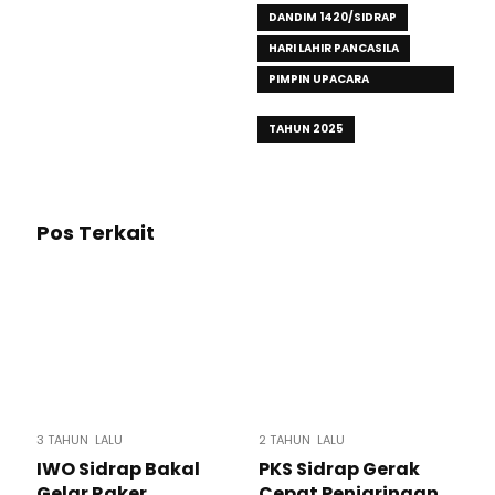
DANDIM 1420/SIDRAP
HARI LAHIR PANCASILA
PIMPIN UPACARA
PERINGATAN
TAHUN 2025
Pos Terkait
3 TAHUN LALU
2 TAHUN LALU
IWO Sidrap Bakal
PKS Sidrap Gerak
Gelar Raker
Cepat Penjaringan