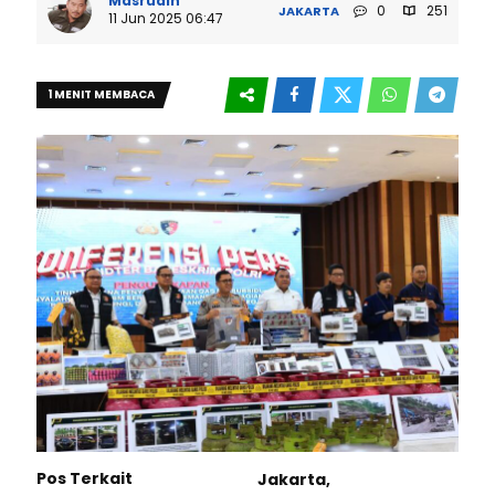
Masrudin
0
251
JAKARTA
11 Jun 2025 06:47
1 MENIT MEMBACA
Pos Terkait
Jakarta,