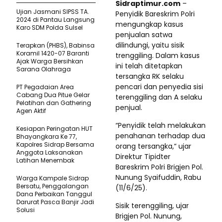
Sidraptimur.com
–
Ujian Jasmani SIPSS TA.
Penyidik Bareskrim Polri
2024 di Pantau Langsung
mengungkap kasus
Karo SDM Polda Sulsel
penjualan satwa
dilindungi, yaitu sisik
Terapkan (PHBS), Babinsa
Koramil 1420-07 Baranti
trenggiling. Dalam kasus
Ajak Warga Bersihkan
ini telah ditetapkan
Sarana Olahraga
tersangka RK selaku
pencari dan penyedia sisi
PT Pegadaian Area
Cabang Dua Pitue Gelar
terenggiling dan A selaku
Pelatihan dan Gathering
penjual.
Agen Aktif
“Penyidik telah melakukan
Kesiapan Peringatan HUT
penahanan terhadap dua
Bhayangkara Ke 77,
Kapolres Sidrap Bersama
orang tersangka,“ ujar
Anggota Laksanakan
Direktur Tipidter
Latihan Menembak
Bareskrim Polri Brigjen Pol.
Nunung Syaifuddin, Rabu
Warga Kampale Sidrap
Bersatu, Penggalangan
(11/6/25).
Dana Perbaikan Tanggul
Darurat Pasca Banjir Jadi
Sisik terenggiling, ujar
Solusi
Brigjen Pol. Nunung,