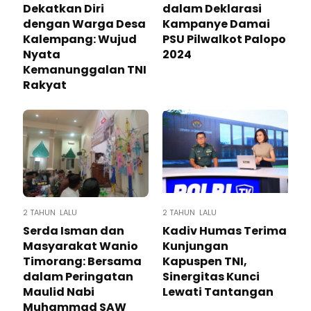
Dekatkan Diri
dalam Deklarasi
dengan Warga Desa
Kampanye Damai
Kalempang: Wujud
PSU Pilwalkot Palopo
Nyata
2024
Kemanunggalan TNI
Rakyat
2 TAHUN LALU
2 TAHUN LALU
Serda Isman dan
Kadiv Humas Terima
Masyarakat Wanio
Kunjungan
Timorang: Bersama
Kapuspen TNI,
dalam Peringatan
Sinergitas Kunci
Maulid Nabi
Lewati Tantangan
Muhammad SAW