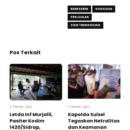
BARESKRIM
GAGALKAN
PENJUALAN
SISIK TRENGGILING
Pos Terkait
2 TAHUN LALU
1 TAHUN LALU
Letda Inf Murjalil,
Kapolda Sulsel
Pasiter Kodim
Tegaskan Netralitas
1420/Sidrap,
dan Keamanan