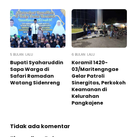
5 BULAN LALU
6 BULAN LALU
Bupati Syaharuddin
Koramil 1420-
Sapa Warga di
03/Maritengngae
Safari Ramadan
Gelar Patroli
Watang Sidenreng
Sinergitas, Perkokoh
Keamanan di
Kelurahan
Pangkajene
Tidak ada komentar