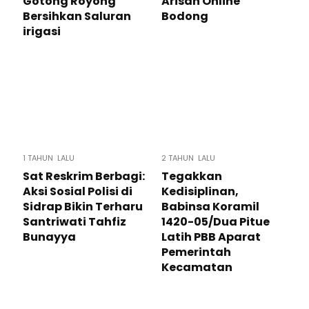
Gotong Royong
Arisan Online
Bersihkan Saluran
Bodong
irigasi
1 TAHUN LALU
2 TAHUN LALU
Sat Reskrim Berbagi:
Tegakkan
Aksi Sosial Polisi di
Kedisiplinan,
Sidrap Bikin Terharu
Babinsa Koramil
Santriwati Tahfiz
1420-05/Dua Pitue
Bunayya
Latih PBB Aparat
Pemerintah
Kecamatan