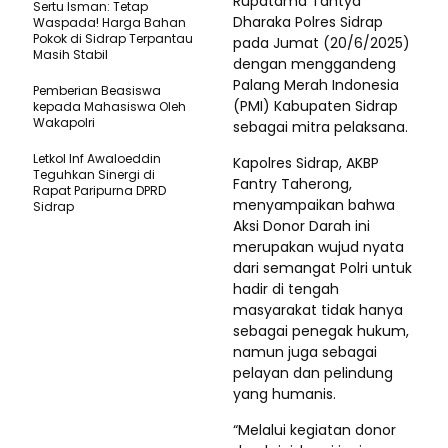
Rupatama Tahtya
Sertu Isman: Tetap
Dharaka Polres Sidrap
Waspada! Harga Bahan
Pokok di Sidrap Terpantau
pada Jumat (20/6/2025)
Masih Stabil
dengan menggandeng
Palang Merah Indonesia
Pemberian Beasiswa
(PMI) Kabupaten Sidrap
kepada Mahasiswa Oleh
Wakapolri
sebagai mitra pelaksana.
Letkol Inf Awaloeddin
Kapolres Sidrap, AKBP
Teguhkan Sinergi di
Fantry Taherong,
Rapat Paripurna DPRD
menyampaikan bahwa
Sidrap
Aksi Donor Darah ini
merupakan wujud nyata
dari semangat Polri untuk
hadir di tengah
masyarakat tidak hanya
sebagai penegak hukum,
namun juga sebagai
pelayan dan pelindung
yang humanis.
“Melalui kegiatan donor