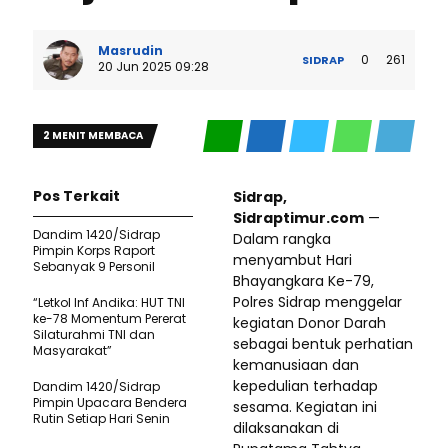
Masrudin
0
261
SIDRAP
20 Jun 2025 09:28
2 MENIT MEMBACA
Pos Terkait
Sidrap,
Sidraptimur.com
—
Dandim 1420/Sidrap
Dalam rangka
Pimpin Korps Raport
menyambut Hari
Sebanyak 9 Personil
Bhayangkara Ke-79,
Polres Sidrap menggelar
“Letkol Inf Andika: HUT TNI
ke-78 Momentum Pererat
kegiatan Donor Darah
Silaturahmi TNI dan
sebagai bentuk perhatian
Masyarakat”
kemanusiaan dan
kepedulian terhadap
Dandim 1420/Sidrap
Pimpin Upacara Bendera
sesama. Kegiatan ini
Rutin Setiap Hari Senin
dilaksanakan di