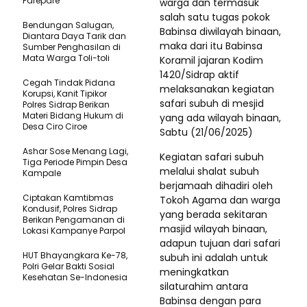
Parepare
warga dan termasuk
salah satu tugas pokok
Bendungan Salugan,
Babinsa diwilayah binaan,
Diantara Daya Tarik dan
maka dari itu Babinsa
Sumber Penghasilan di
Mata Warga Toli-toli
Koramil jajaran Kodim
1420/Sidrap aktif
Cegah Tindak Pidana
melaksanakan kegiatan
Korupsi, Kanit Tipikor
safari subuh di mesjid
Polres Sidrap Berikan
Materi Bidang Hukum di
yang ada wilayah binaan,
Desa Ciro Ciroe
Sabtu (21/06/2025)
Ashar Sose Menang Lagi,
Kegiatan safari subuh
Tiga Periode Pimpin Desa
melalui shalat subuh
Kampale
berjamaah dihadiri oleh
Ciptakan Kamtibmas
Tokoh Agama dan warga
Kondusif, Polres Sidrap
yang berada sekitaran
Berikan Pengamanan di
masjid wilayah binaan,
Lokasi Kampanye Parpol
adapun tujuan dari safari
HUT Bhayangkara Ke-78,
subuh ini adalah untuk
Polri Gelar Bakti Sosial
meningkatkan
Kesehatan Se-Indonesia
silaturahim antara
Babinsa dengan para