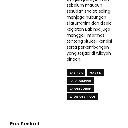
sebelum maupun
sesudah shalat, saling
menjaga hubungan
silaturrahim dan disela
kegiatan Babinsa juga
menggali Informasi
tentang situasi, kondisi
serta perkembangan
yang terjadi di wilayah
binaan.
BABINSA
MASJID
PARA JAMAAH
SAFARI SUBUH
WILAYAH BINAAN
Pos Terkait