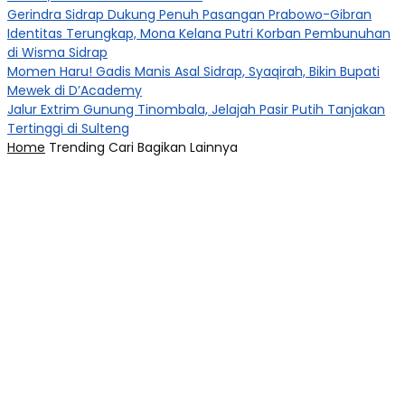
Gerindra Sidrap Dukung Penuh Pasangan Prabowo-Gibran
Identitas Terungkap, Mona Kelana Putri Korban Pembunuhan
di Wisma Sidrap
Momen Haru! Gadis Manis Asal Sidrap, Syaqirah, Bikin Bupati
Mewek di D’Academy​
Jalur Extrim Gunung Tinombala, Jelajah Pasir Putih Tanjakan
Tertinggi di Sulteng
Home
Trending
Cari
Bagikan
Lainnya