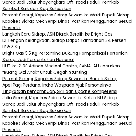
Sidrap Jadi Jalur Bhayangkara Off-road Peduli, Pemkab
Sambut Baik dan Siap Sukseskan
Pererat Sinergi, Kapolres Sidrap Sowan ke Wakil Bupati Sidrap
Kapolres Sidrap Cek Senpi Dinas, Pastikan Penggunaan Sesuai
Prosedur
Langkah Baru Sidrap, ASN Diajak Beralih ke Bright Gas
Di Tengah Kelangkaan, Sidrap Dapat Tambahan 34 Persen
LPG 3 Kg
Bright Gas 5,5 Kg Pertamina Dukung Pompanisasi Pertanian
Sidrap, Jadi Percontohan Nasional
HUT ke-3 RS Adinda Medical Centre, SAMA-AI Luncurkan
“Ruang Gizi Anak” untuk Cegah Stunting
Pererat Sinergi, Kapolres Sidrap Sowan ke Bupati Sidrap
Apel Pagi Perdana, Indra Waspada Ajak Personelnya
Tingkatkan Kemampuan, Skill dan Update Kompetensi
Jalin Sinergi, Kapolres Sidrap Sowan ke Ketua NU Sidrap
Sidrap Jadi Jalur Bhayangkara Off-road Peduli, Pemkab
Sambut Baik dan Siap Sukseskan
Pererat Sinergi, Kapolres Sidrap Sowan ke Wakil Bupati Sidrap
Kapolres Sidrap Cek Senpi Dinas, Pastikan Penggunaan Sesuai
Prosedur