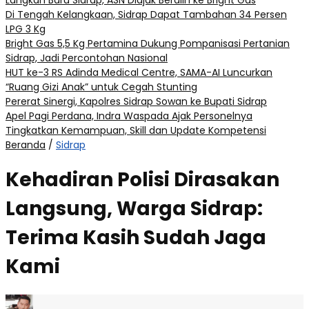
Langkah Baru Sidrap, ASN Diajak Beralih ke Bright Gas
Di Tengah Kelangkaan, Sidrap Dapat Tambahan 34 Persen
LPG 3 Kg
Bright Gas 5,5 Kg Pertamina Dukung Pompanisasi Pertanian
Sidrap, Jadi Percontohan Nasional
HUT ke-3 RS Adinda Medical Centre, SAMA-AI Luncurkan
“Ruang Gizi Anak” untuk Cegah Stunting
Pererat Sinergi, Kapolres Sidrap Sowan ke Bupati Sidrap
Apel Pagi Perdana, Indra Waspada Ajak Personelnya
Tingkatkan Kemampuan, Skill dan Update Kompetensi
Beranda
/
Sidrap
Kehadiran Polisi Dirasakan
Langsung, Warga Sidrap:
Terima Kasih Sudah Jaga
Kami