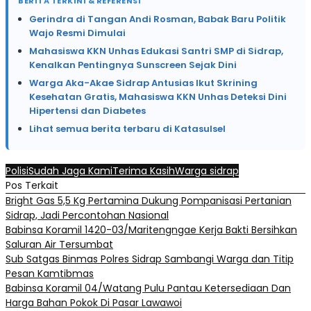
BERITA TERKINI & REFERENSI
Gerindra di Tangan Andi Rosman, Babak Baru Politik
Wajo Resmi Dimulai
Mahasiswa KKN Unhas Edukasi Santri SMP di Sidrap,
Kenalkan Pentingnya Sunscreen Sejak Dini
Warga Aka-Akae Sidrap Antusias Ikut Skrining
Kesehatan Gratis, Mahasiswa KKN Unhas Deteksi Dini
Hipertensi dan Diabetes
Lihat semua berita terbaru di Katasulsel
Polisi
Sudah Jaga Kami
Terima Kasih
Warga sidrap
Pos Terkait
Bright Gas 5,5 Kg Pertamina Dukung Pompanisasi Pertanian
Sidrap, Jadi Percontohan Nasional
Babinsa Koramil 1420-03/Maritengngae Kerja Bakti Bersihkan
Saluran Air Tersumbat
Sub Satgas Binmas Polres Sidrap Sambangi Warga dan Titip
Pesan Kamtibmas
Babinsa Koramil 04/Watang Pulu Pantau Ketersediaan Dan
Harga Bahan Pokok Di Pasar Lawawoi