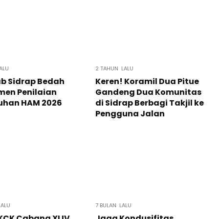
ALU
2 TAHUN LALU
b Sidrap Bedah
Keren! Koramil Dua Pitue
men Penilaian
Gandeng Dua Komunitas
uhan HAM 2026
di Sidrap Berbagi Takjil ke
Pengguna Jalan
LALU
7 BULAN LALU
 KCK Cabang XLIV
Jaga Kondusifitas