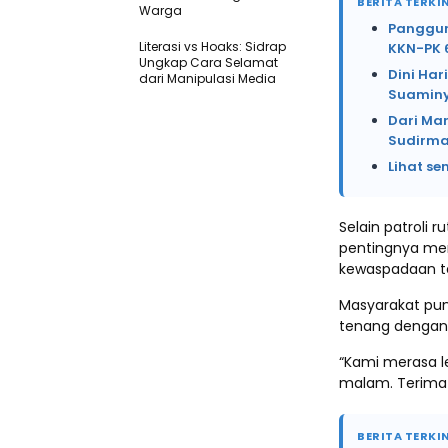
BERITA TERKIN
Warga
Panggung
Literasi vs Hoaks: Sidrap
KKN-PK 
Ungkap Cara Selamat
Dini Har
dari Manipulasi Media
Suaminy
Dari Mar
Sudirma
Lihat se
Selain patroli 
pentingnya me
kewaspadaan t
Masyarakat pun
tenang dengan k
“Kami merasa le
malam. Terima k
BERITA TERKIN