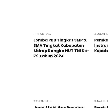
1 TAHUN LALU
3 BULAN L
Lomba PBB Tingkat SMP &
Pemka
SMA Tingkat Kabupaten
Instru
Sidrap Rangka HUT TNI Ke-
Kepat
79 Tahun 2024
9 BULAN LALU
3 TAHUN 
Jaga Stabilitas Pangan:
Persit