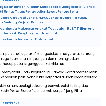
I & REFERENSI
 Boleh Berakhir, Pesan Sehat Tetap Mengakar di Sidrap:
69 Unhas Tutup Pengabdian Lewat Pentas Sehat
i yang Gaduh di Bone: N-Max, Jendela yang Terbuka,
a Sedang Kerja di Palopo
os hingga Makassar Angkat Topi, Jalan Rp3,7 Triliun Andi
n Berbuah Penghargaan Nasional
mua berita terbaru di Katasulsel
rutin, personel juga aktif mengedukasi masyarakat tentang
njaga keamanan lingkungan dan meningkatkan
erhadap potensi gangguan kamtibmas.
 menyambut baik kegiatan ini. Banyak warga merasa lebih
ehadiran polisi yang rutin berpatroli di lingkungan mereka.
bih aman, apalagi sekarang banyak polisi keliling tiap
asih Polres Sidrap,” ujar Jamal, warga Rijang Pittu.
I & REFERENSI