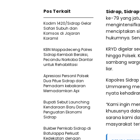
Pos Terkait
Sidrap, Sidra
ke-79 yang jatu
Kodim 1420/Sidrap Gelar
mengintensifka
Safari Subuh dan
menciptakan si
Komsos di Jajaran
hukumnya. Sen
Koramil
KRYD digelar se
KBN Mappadeceng Polres
Sidrap Kembali Beraksi,
hingga Polsek. 
Pecandu Narkoba Diantar
sambang warga, 
untuk Rehabilitasi
liar.
Apresiasi Personil Polsek
Kapolres Sidrap
Dua Pitue Sidrap dan
Pemadam kebakaran
Ummareng meny
Memadamkan Api
nyata kehadiran
Bupati Sebut Launching
“Kami ingin me
Kendaraan Baru Dorong
khususnya dala
Penguatan Ekonomi
Sidrap
sarana kami d
masyarakat terh
Bukber Pemkab Sidrap di
Batulappa Perkuat
Kedekatan dengan