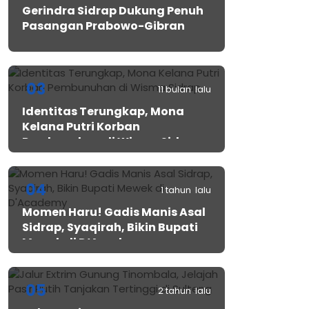
Gerindra Sidrap Dukung Penuh
Pasangan Prabowo-Gibran
03
11 bulan lalu
Identitas Terungkap, Mona
Kelana Putri Korban
Pembunuhan di Wisma Sidrap
04
1 tahun lalu
Momen Haru! Gadis Manis Asal
Sidrap, Syaqirah, Bikin Bupati
Mewek di D’Academy​
05
2 tahun lalu