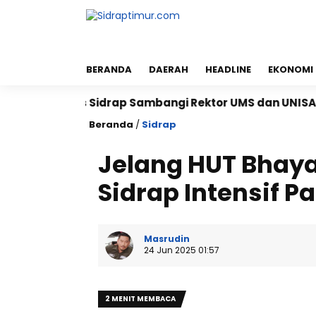
BERANDA
DAERAH
HEADLINE
EKONOMI
polres Sidrap Sambangi Rektor UMS dan UNISAN, Perkua
Beranda
/
Sidrap
Jelang HUT Bhaya
Sidrap Intensif P
Masrudin
24 Jun 2025 01:57
2 MENIT MEMBACA