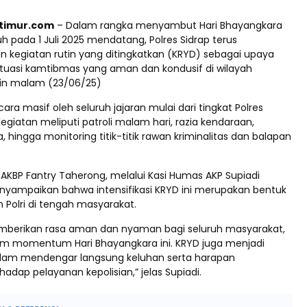
ptimur.com
– Dalam rangka menyambut Hari Bhayangkara
h pada 1 Juli 2025 mendatang, Polres Sidrap terus
n kegiatan rutin yang ditingkatkan (KRYD) sebagai upaya
tuasi kamtibmas yang aman dan kondusif di wilayah
in malam (23/06/25)
cara masif oleh seluruh jajaran mulai dari tingkat Polres
Kegiatan meliputi patroli malam hari, razia kendaraan,
hingga monitoring titik-titik rawan kriminalitas dan balapan
 AKBP Fantry Taherong, melalui Kasi Humas AKP Supiadi
ampaikan bahwa intensifikasi KRYD ini merupakan bentuk
 Polri di tengah masyarakat.
mberikan rasa aman dan nyaman bagi seluruh masyarakat,
m momentum Hari Bhayangkara ini. KRYD juga menjadi
alam mendengar langsung keluhan serta harapan
adap pelayanan kepolisian,” jelas Supiadi.