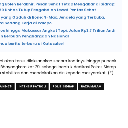
 Boleh Berakhir, Pesan Sehat Tetap Mengakar di Sidrap:
69 Unhas Tutup Pengabdian Lewat Pentas Sehat
i yang Gaduh di Bone: N-Max, Jendela yang Terbuka,
a Sedang Kerja di Palopo
os hingga Makassar Angkat Topi, Jalan Rp3,7 Triliun Andi
n Berbuah Penghargaan Nasional
mua berita terbaru di Katasulsel
ini akan terus dilaksanakan secara kontinyu hingga puncak
 Bhayangkara ke-79, sebagai bentuk dedikasi Polres Sidrap
stabilitas dan mendekatkan diri kepada masyarakat. (*)
A KE-79
INTENSIF PATROLI
POLISI SIDRAP
RAZIA MALAM