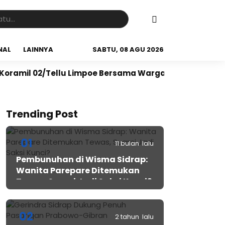
NAL
LAINNYA
SABTU, 08 AGU 2026
02/Tellu Limpoe Bersama Warga Gelar Karya Bakti Bers
Trending Post
01
11 bulan lalu
Pembunuhan di Wisma Sidrap:
Wanita Parepare Ditemukan
Tewas, Suami Jadi Saksi Kunci?
02
2 tahun lalu