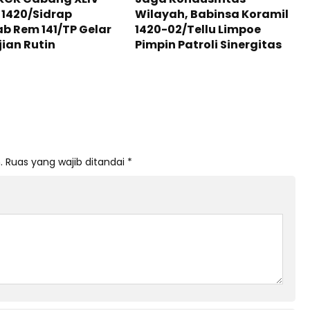
1420/Sidrap
Wilayah, Babinsa Koramil
b Rem 141/TP Gelar
1420-02/Tellu Limpoe
ian Rutin
Pimpin Patroli Sinergitas
.
Ruas yang wajib ditandai
*