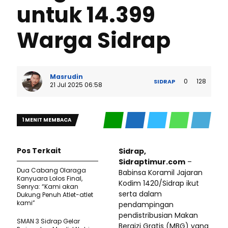
untuk 14.399
Warga Sidrap
Masrudin
0
128
SIDRAP
21 Jul 2025 06:58
1 MENIT MEMBACA
Pos Terkait
Sidrap,
Sidraptimur.com
–
Dua Cabang Olaraga
Babinsa Koramil Jajaran
Kanyuara Lolos Final,
Kodim 1420/Sidrap ikut
Senrya: “Kami akan
serta dalam
Dukung Penuh Atlet-atlet
kami”
pendampingan
pendistribusian Makan
SMAN 3 Sidrap Gelar
Bergizi Gratis (MBG) yang