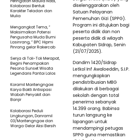
Peringatan Maulid Nabi,
diselenggarakan oleh
Kolaborasi Bentuk
Karakter Teladan dan
Satuan Pelayanan
Mulia
Pemenuhan Gizi (SPPG).
Program ini ditujukan bagi
Mengangkat Tema, ”
peserta didik dan non
Maksimalkan Potensi
Pengusaha Muda Bumi
peserta didik di wilayah
Lasinrang, ” BPC Hipmi
Kabupaten SIdrap, Senin
Pinrang gelar Rakercab
(21/07/2025).
Senja di Toli-Toli Merapat,
Dandim 1420/Sidrap
Begini Penampakan
Pesona Sunset Wisata
Letkol Inf Awaloeddin, S.I.P.
Legendaris Pantai Lalos
mengungkapkan
pendistribusian MBG
Koramil Maritengngae:
dilakukan di berbagai
Karya Bakti Antisipasi
Wabah Penyakit dan
sekolah dengan total
Banjir
penerima sebanyak
14.399 orang. Babinsa
Kolaborasi Peduli
turun langsung ke
Lingkungan, Danramil
03/Maritengngae dan
lapangan untuk
Warga Gelar Aksi Bersih
mendampingi petugas
SPPG guna memastikan