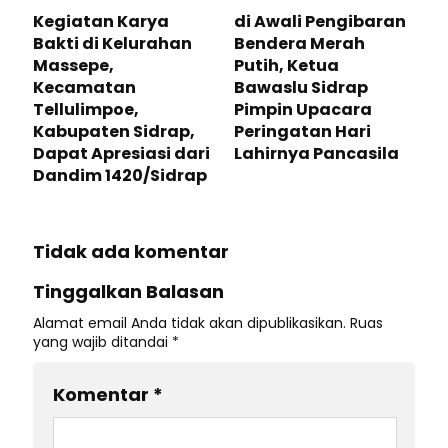
Kegiatan Karya
di Awali Pengibaran
Bakti di Kelurahan
Bendera Merah
Massepe,
Putih, Ketua
Kecamatan
Bawaslu Sidrap
Tellulimpoe,
Pimpin Upacara
Kabupaten Sidrap,
Peringatan Hari
Dapat Apresiasi dari
Lahirnya Pancasila
Dandim 1420/Sidrap
Tidak ada komentar
Tinggalkan Balasan
Alamat email Anda tidak akan dipublikasikan.
Ruas
yang wajib ditandai
*
Komentar
*