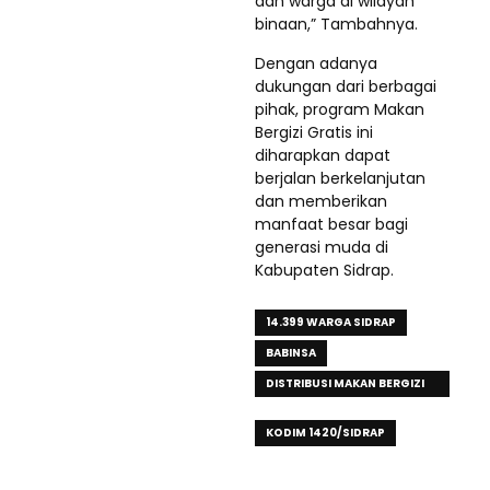
dan warga di wilayah
binaan,” Tambahnya.
Dengan adanya
dukungan dari berbagai
pihak, program Makan
Bergizi Gratis ini
diharapkan dapat
berjalan berkelanjutan
dan memberikan
manfaat besar bagi
generasi muda di
Kabupaten Sidrap.
14.399 WARGA SIDRAP
BABINSA
DISTRIBUSI MAKAN BERGIZI
GRATIS
KODIM 1420/SIDRAP